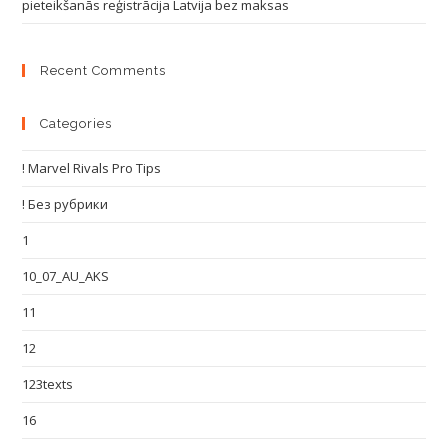
pieteikšanās reģistrācija Latvija bez maksas
Recent Comments
Categories
! Marvel Rivals Pro Tips
! Без рубрики
1
10_07_AU_AKS
11
12
123texts
16