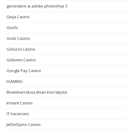
generative ai adobe photoshop 3
Ginja Casino
Giochi
Godz Casino
Golazzo Casino
Golisimo Casino
Google Pay Casino
IGAMING
Ilmaiskierroksia Ilman Kierrätystä
Instant Casino
IT Vacancies
JetSetSpins Casino