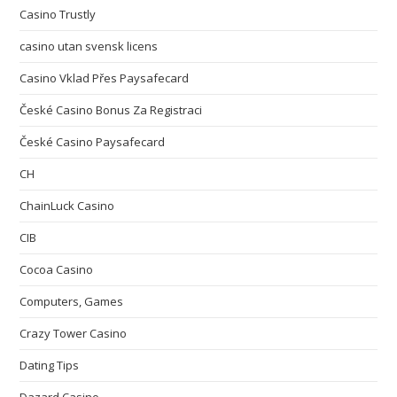
Casino Trustly
casino utan svensk licens
Casino Vklad Přes Paysafecard
České Casino Bonus Za Registraci
České Casino Paysafecard
CH
ChainLuck Casino
CIB
Cocoa Casino
Computers, Games
Crazy Tower Сasino
Dating Tips