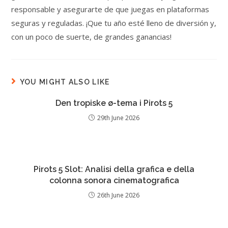
responsable y asegurarte de que juegas en plataformas
seguras y reguladas. ¡Que tu año esté lleno de diversión y,
con un poco de suerte, de grandes ganancias!
YOU MIGHT ALSO LIKE
Den tropiske ø-tema i Pirots 5
29th June 2026
Pirots 5 Slot: Analisi della grafica e della
colonna sonora cinematografica
26th June 2026