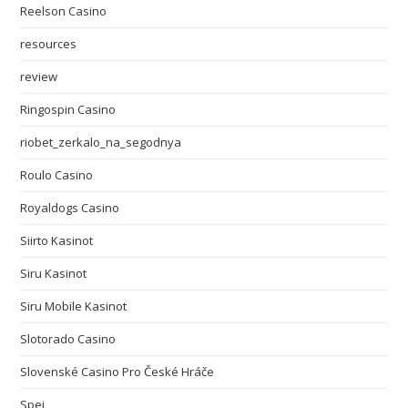
Reelson Casino
resources
review
Ringospin Casino
riobet_zerkalo_na_segodnya
Roulo Casino
Royaldogs Casino
Siirto Kasinot
Siru Kasinot
Siru Mobile Kasinot
Slotorado Casino
Slovenské Casino Pro České Hráče
Spei