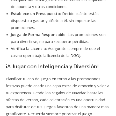
de apuesta y otras condiciones.
Establece un Presupuesto:
Decide cuánto estás
dispuesto a gastar y cíñete a él, sin importar las
promociones.
Juega de Forma Responsable:
Las promociones son
para divertirse, no para recuperar pérdidas.
Verifica la Licencia:
Asegúrate siempre de que el
casino opera bajo la licencia de la DGOJ.
¡A Jugar con Inteligencia y Diversión!
Planificar tu año de juego en torno a las promociones
festivas puede añadir una capa extra de emoción y valor a
tu experiencia. Desde los regalos de Navidad hasta las
ofertas de verano, cada celebración es una oportunidad
para disfrutar de tus juegos favoritos de una manera más
gratificante. Recuerda siempre priorizar el juego