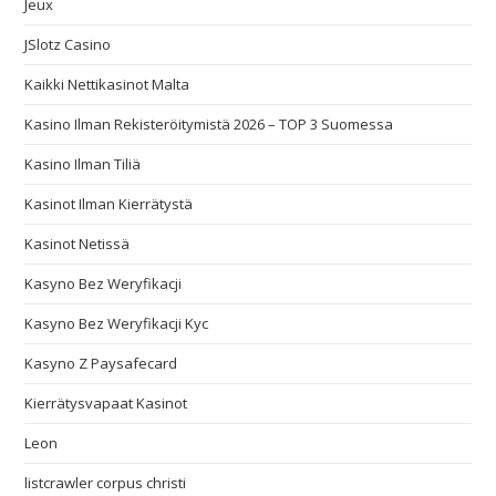
Jeux
JSlotz Casino
Kaikki Nettikasinot Malta
Kasino Ilman Rekisteröitymistä 2026 – TOP 3 Suomessa
Kasino Ilman Tiliä
Kasinot Ilman Kierrätystä
Kasinot Netissä
Kasyno Bez Weryfikacji
Kasyno Bez Weryfikacji Kyc
Kasyno Z Paysafecard
Kierrätysvapaat Kasinot
Leon
listcrawler corpus christi