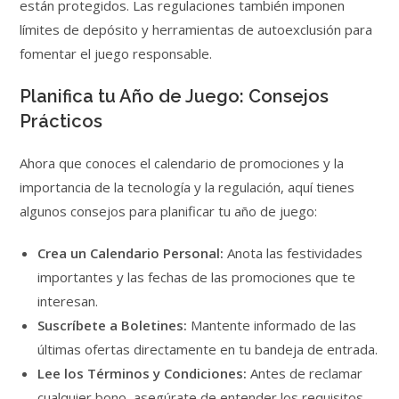
están protegidos. Las regulaciones también imponen
límites de depósito y herramientas de autoexclusión para
fomentar el juego responsable.
Planifica tu Año de Juego: Consejos
Prácticos
Ahora que conoces el calendario de promociones y la
importancia de la tecnología y la regulación, aquí tienes
algunos consejos para planificar tu año de juego:
Crea un Calendario Personal:
Anota las festividades
importantes y las fechas de las promociones que te
interesan.
Suscríbete a Boletines:
Mantente informado de las
últimas ofertas directamente en tu bandeja de entrada.
Lee los Términos y Condiciones:
Antes de reclamar
cualquier bono, asegúrate de entender los requisitos