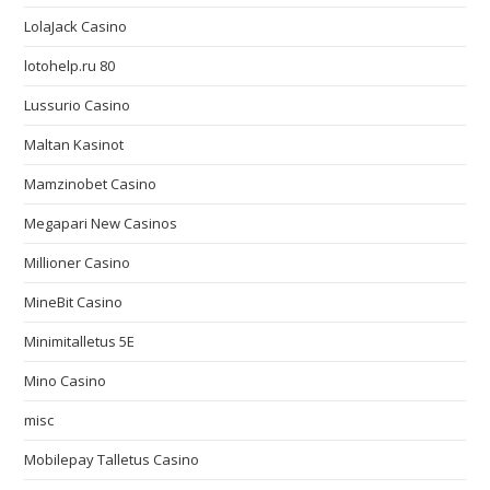
LolaJack Casino
lotohelp.ru 80
Lussurio Casino
Maltan Kasinot
Mamzinobet Casino
Megapari New Casinos
Millioner Casino
MineBit Casino
Minimitalletus 5E
Mino Casino
misc
Mobilepay Talletus Casino