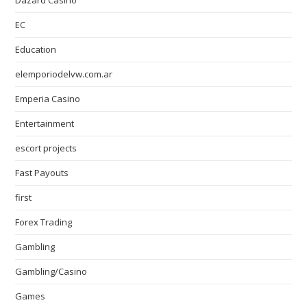
Dazard Casino
EC
Education
elemporiodelvw.com.ar
Emperia Casino
Entertainment
escort projects
Fast Payouts
first
Forex Trading
Gambling
Gambling/Casino
Games