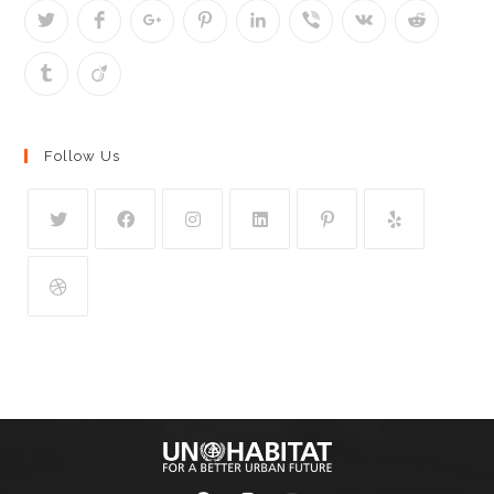
Follow Us