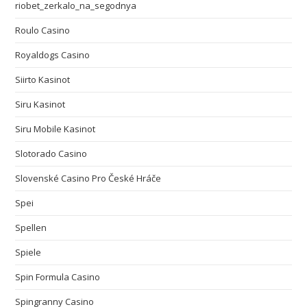
riobet_zerkalo_na_segodnya
Roulo Casino
Royaldogs Casino
Siirto Kasinot
Siru Kasinot
Siru Mobile Kasinot
Slotorado Casino
Slovenské Casino Pro České Hráče
Spei
Spellen
Spiele
Spin Formula Casino
Spingranny Casino