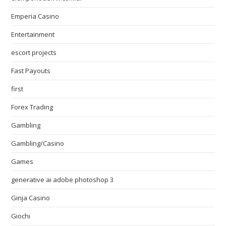
Emperia Casino
Entertainment
escort projects
Fast Payouts
first
Forex Trading
Gambling
Gambling/Casino
Games
generative ai adobe photoshop 3
Ginja Casino
Giochi