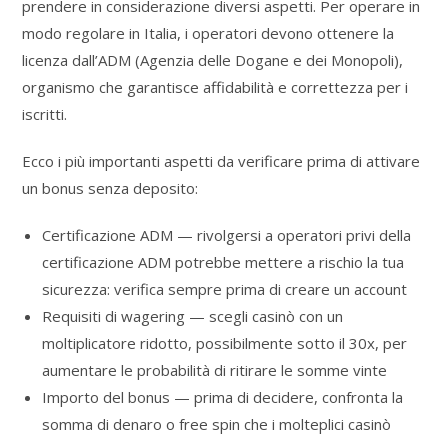
prendere in considerazione diversi aspetti. Per operare in
modo regolare in Italia, i operatori devono ottenere la
licenza dall’ADM (Agenzia delle Dogane e dei Monopoli),
organismo che garantisce affidabilità e correttezza per i
iscritti.
Ecco i più importanti aspetti da verificare prima di attivare
un bonus senza deposito:
Certificazione ADM — rivolgersi a operatori privi della
certificazione ADM potrebbe mettere a rischio la tua
sicurezza: verifica sempre prima di creare un account
Requisiti di wagering — scegli casinò con un
moltiplicatore ridotto, possibilmente sotto il 30x, per
aumentare le probabilità di ritirare le somme vinte
Importo del bonus — prima di decidere, confronta la
somma di denaro o free spin che i molteplici casinò