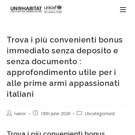
Trova i più convenienti bonus
immediato senza deposito e
senza documento :
approfondimento utile per i
alle prime armi appassionati
italiani
nanor
18th June 2026
Uncategorised
Trova i più convenienti bonus