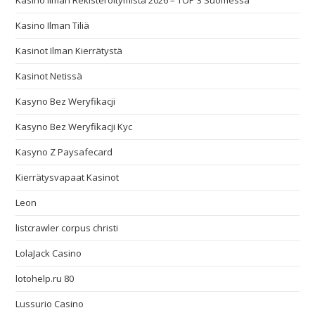
Kasino Ilman Rekisteröitymistä 2026 – TOP 3 Suomessa
Kasino Ilman Tiliä
Kasinot Ilman Kierrätystä
Kasinot Netissä
Kasyno Bez Weryfikacji
Kasyno Bez Weryfikacji Kyc
Kasyno Z Paysafecard
Kierrätysvapaat Kasinot
Leon
listcrawler corpus christi
LolaJack Casino
lotohelp.ru 80
Lussurio Casino