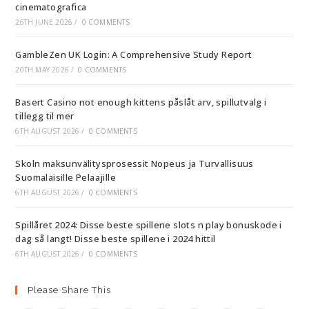
cinematografica
26TH JUNE 2026
/
0 COMMENTS
GambleZen UK Login: A Comprehensive Study Report
20TH MAY 2026
/
0 COMMENTS
Basert Casino not enough kittens påslåt arv, spillutvalg i
tillegg til mer
6TH AUGUST 2026
/
0 COMMENTS
Skoln maksunvälitysprosessit Nopeus ja Turvallisuus
Suomalaisille Pelaajille
6TH AUGUST 2026
/
0 COMMENTS
Spillåret 2024: Disse beste spillene slots n play bonuskode i
dag så langt! Disse beste spillene i 2024 hittil
6TH AUGUST 2026
/
0 COMMENTS
Please Share This