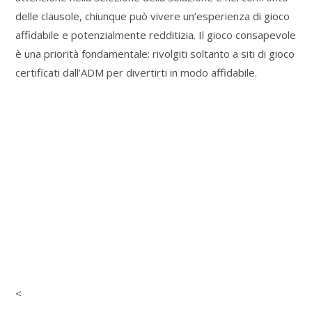
delle clausole, chiunque può vivere un’esperienza di gioco
affidabile e potenzialmente redditizia. Il gioco consapevole
è una priorità fondamentale: rivolgiti soltanto a siti di gioco
certificati dall’ADM per divertirti in modo affidabile.
<