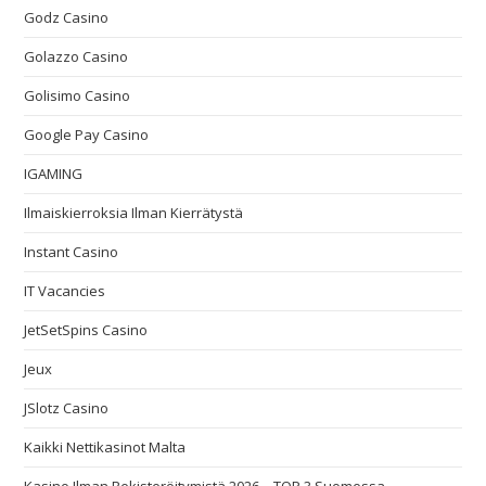
Godz Casino
Golazzo Casino
Golisimo Casino
Google Pay Casino
IGAMING
Ilmaiskierroksia Ilman Kierrätystä
Instant Casino
IT Vacancies
JetSetSpins Casino
Jeux
JSlotz Casino
Kaikki Nettikasinot Malta