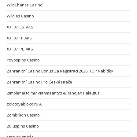
WildChance Casino
Wildies Casino
XX_07_ES_AKS
XX_07_IT_AKS
XX_07_PL_AKS
Yoyospins Casino
Zahraniční Casino Bonus Za Registraci 2026: TOP Nabídky
Zahraniční Casino Pro České Hráče
Zimpler ei toimi? Vianmääritys & Rahojen Palautus
zolotoyabloko.ru A
Zombillion Casino
Zuluspins Casino