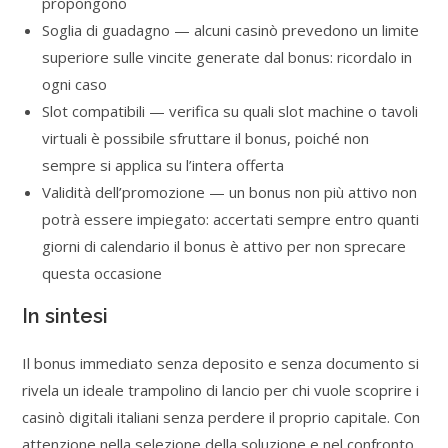
propongono
Soglia di guadagno — alcuni casinò prevedono un limite
superiore sulle vincite generate dal bonus: ricordalo in
ogni caso
Slot compatibili — verifica su quali slot machine o tavoli
virtuali è possibile sfruttare il bonus, poiché non
sempre si applica su l’intera offerta
Validità dell’promozione — un bonus non più attivo non
potrà essere impiegato: accertati sempre entro quanti
giorni di calendario il bonus è attivo per non sprecare
questa occasione
In sintesi
Il bonus immediato senza deposito e senza documento si
rivela un ideale trampolino di lancio per chi vuole scoprire i
casinò digitali italiani senza perdere il proprio capitale. Con
attenzione nella selezione della soluzione e nel confronto