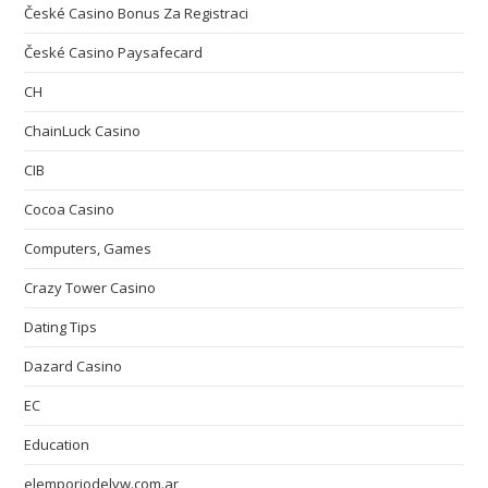
České Casino Bonus Za Registraci
České Casino Paysafecard
CH
ChainLuck Casino
CIB
Cocoa Casino
Computers, Games
Crazy Tower Сasino
Dating Tips
Dazard Casino
EC
Education
elemporiodelvw.com.ar