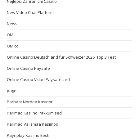
Nejlepší Zahraniční Casino
New Video Chat Platform
News
OM
OM cc
Online Casino Deutschland für Schweizer 2026: Top 3 Test
Online Casino Paysafe
Online Casino Vklad Paysafecard
pages
Parhaat Nordea Kasinot
Parimad Kasiino Pakkumised
Parimad Välismaa Kasiinod
Paynplay Kasiino Eesti