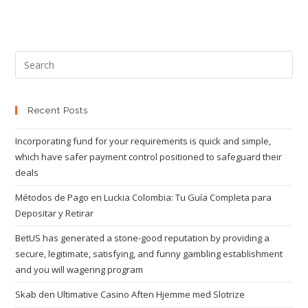
Recent Posts
Incorporating fund for your requirements is quick and simple,
which have safer payment control positioned to safeguard their
deals
Métodos de Pago en Luckia Colombia: Tu Guía Completa para
Depositar y Retirar
BetUS has generated a stone-good reputation by providing a
secure, legitimate, satisfying, and funny gambling establishment
and you will wagering program
Skab den Ultimative Casino Aften Hjemme med Slotrize