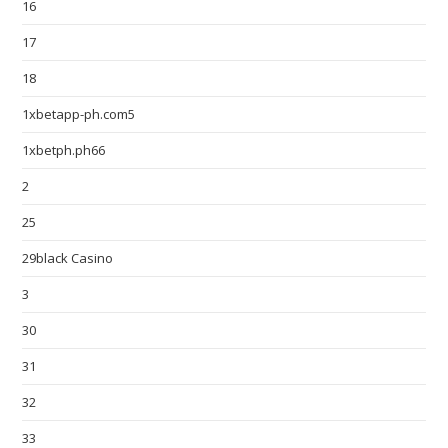
16
17
18
1xbetapp-ph.com5
1xbetph.ph66
2
25
29black Casino
3
30
31
32
33