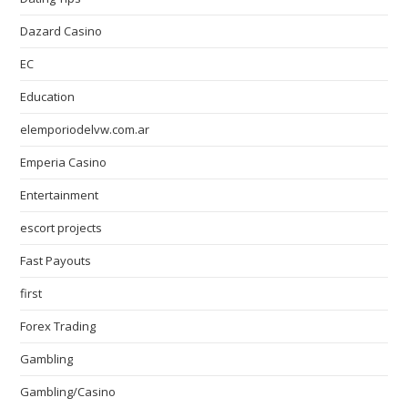
Dazard Casino
EC
Education
elemporiodelvw.com.ar
Emperia Casino
Entertainment
escort projects
Fast Payouts
first
Forex Trading
Gambling
Gambling/Casino