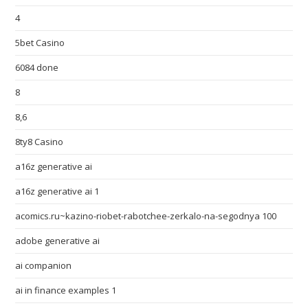
4
5bet Casino
6084 done
8
8,6
8ty8 Casino
a16z generative ai
a16z generative ai 1
acomics.ru~kazino-riobet-rabotchee-zerkalo-na-segodnya 100
adobe generative ai
ai companion
ai in finance examples 1