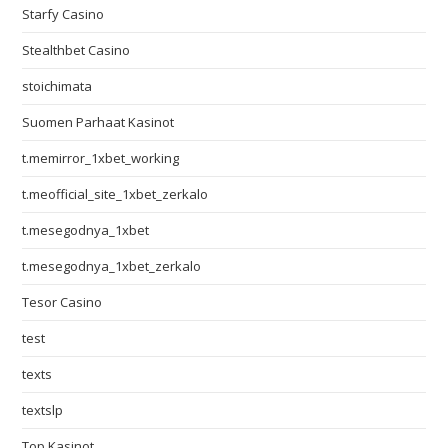
Starfy Casino
Stealthbet Casino
stoichimata
Suomen Parhaat Kasinot
t.memirror_1xbet_working
t.meofficial_site_1xbet_zerkalo
t.mesegodnya_1xbet
t.mesegodnya_1xbet_zerkalo
Tesor Casino
test
texts
textslp
Top Kasinot