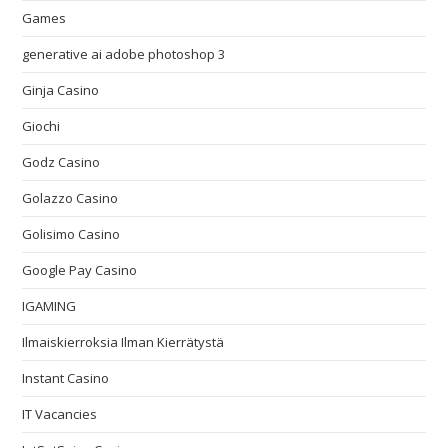
Games
generative ai adobe photoshop 3
Ginja Casino
Giochi
Godz Casino
Golazzo Casino
Golisimo Casino
Google Pay Casino
IGAMING
Ilmaiskierroksia Ilman Kierrätystä
Instant Casino
IT Vacancies