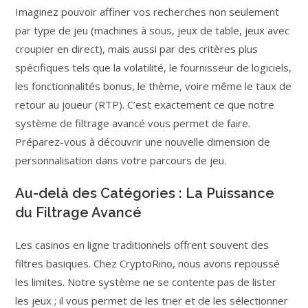
Imaginez pouvoir affiner vos recherches non seulement
par type de jeu (machines à sous, jeux de table, jeux avec
croupier en direct), mais aussi par des critères plus
spécifiques tels que la volatilité, le fournisseur de logiciels,
les fonctionnalités bonus, le thème, voire même le taux de
retour au joueur (RTP). C’est exactement ce que notre
système de filtrage avancé vous permet de faire.
Préparez-vous à découvrir une nouvelle dimension de
personnalisation dans votre parcours de jeu.
Au-delà des Catégories : La Puissance
du Filtrage Avancé
Les casinos en ligne traditionnels offrent souvent des
filtres basiques. Chez CryptoRino, nous avons repoussé
les limites. Notre système ne se contente pas de lister
les jeux ; il vous permet de les trier et de les sélectionner