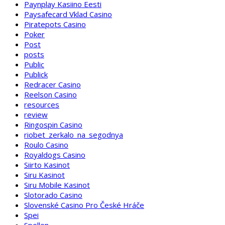
Paynplay Kasiino Eesti
Paysafecard Vklad Casino
Piratepots Casino
Poker
Post
posts
Public
Publick
Redracer Casino
Reelson Casino
resources
review
Ringospin Casino
riobet_zerkalo_na_segodnya
Roulo Casino
Royaldogs Casino
Siirto Kasinot
Siru Kasinot
Siru Mobile Kasinot
Slotorado Casino
Slovenské Casino Pro České Hráče
Spei