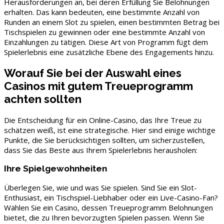
Herausforderungen an, bei deren Erfüllung Sie Belohnungen
erhalten. Das kann bedeuten, eine bestimmte Anzahl von
Runden an einem Slot zu spielen, einen bestimmten Betrag bei
Tischspielen zu gewinnen oder eine bestimmte Anzahl von
Einzahlungen zu tätigen. Diese Art von Programm fügt dem
Spielerlebnis eine zusätzliche Ebene des Engagements hinzu.
Worauf Sie bei der Auswahl eines
Casinos mit gutem Treueprogramm
achten sollten
Die Entscheidung für ein Online-Casino, das Ihre Treue zu
schätzen weiß, ist eine strategische. Hier sind einige wichtige
Punkte, die Sie berücksichtigen sollten, um sicherzustellen,
dass Sie das Beste aus Ihrem Spielerlebnis herausholen:
Ihre Spielgewohnheiten
Überlegen Sie, wie und was Sie spielen. Sind Sie ein Slot-
Enthusiast, ein Tischspiel-Liebhaber oder ein Live-Casino-Fan?
Wählen Sie ein Casino, dessen Treueprogramm Belohnungen
bietet, die zu Ihren bevorzugten Spielen passen. Wenn Sie