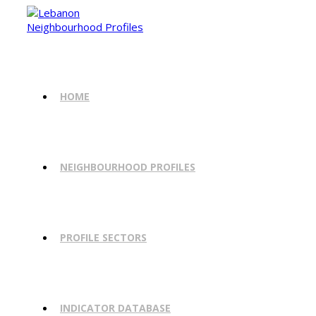
HOME
NEIGHBOURHOOD PROFILES
PROFILE SECTORS
INDICATOR DATABASE