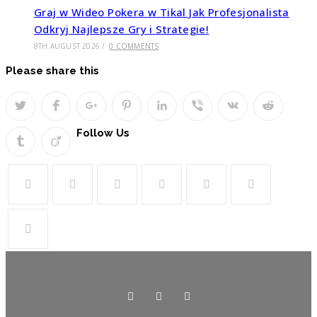
Graj w Wideo Pokera w Tikal Jak Profesjonalista
Odkryj Najlepsze Gry i Strategie!
8TH AUGUST 2026
/
0 COMMENTS
Please share this
Follow Us