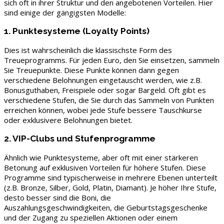
sich oft in ihrer Struktur und den angebotenen Vorteilen. Hier
sind einige der gängigsten Modelle:
1. Punktesysteme (Loyalty Points)
Dies ist wahrscheinlich die klassischste Form des
Treueprogramms. Für jeden Euro, den Sie einsetzen, sammeln
Sie Treuepunkte. Diese Punkte können dann gegen
verschiedene Belohnungen eingetauscht werden, wie z.B.
Bonusguthaben, Freispiele oder sogar Bargeld. Oft gibt es
verschiedene Stufen, die Sie durch das Sammeln von Punkten
erreichen können, wobei jede Stufe bessere Tauschkurse
oder exklusivere Belohnungen bietet.
2. VIP-Clubs und Stufenprogramme
Ähnlich wie Punktesysteme, aber oft mit einer stärkeren
Betonung auf exklusiven Vorteilen für höhere Stufen. Diese
Programme sind typischerweise in mehrere Ebenen unterteilt
(z.B. Bronze, Silber, Gold, Platin, Diamant). Je höher Ihre Stufe,
desto besser sind die Boni, die
Auszahlungsgeschwindigkeiten, die Geburtstagsgeschenke
und der Zugang zu speziellen Aktionen oder einem