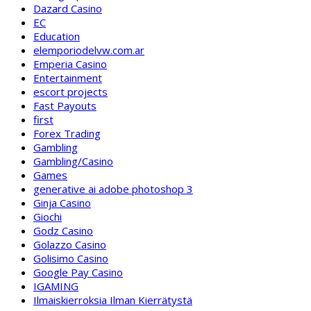
Dazard Casino
EC
Education
elemporiodelvw.com.ar
Emperia Casino
Entertainment
escort projects
Fast Payouts
first
Forex Trading
Gambling
Gambling/Casino
Games
generative ai adobe photoshop 3
Ginja Casino
Giochi
Godz Casino
Golazzo Casino
Golisimo Casino
Google Pay Casino
IGAMING
Ilmaiskierroksia Ilman Kierrätystä