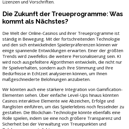
Lizenzen und Vorschriften.
Die Zukunft der Treueprogramme: Was
kommt als Nächstes?
Die Welt der Online-Casinos und ihrer Treueprogramme ist
ständig in Bewegung. Mit der fortschreitenden Technologie
und den sich entwickelnden Spielerpräferenzen können wir
einige spannende Entwicklungen erwarten. Einer der größten
Trends wird zweifellos die weitere Personalisierung sein. KI
wird noch ausgefeiltere Algorithmen entwickeln, die nicht nur
Ihr Spielverhalten, sondern auch Ihre Stimmung und Ihre
Bedürfnisse in Echtzeit analysieren können, um Ihnen
maßgeschneiderte Belohnungen anzubieten.
Wir könnten auch eine stärkere Integration von Gamification-
Elementen sehen. Über einfache Level-Ups hinaus könnten
Casinos interaktive Elemente wie Abzeichen, Erfolge und
Ranglisten einführen, um das Spielerlebnis noch fesselnder zu
gestalten. Die Blockchain-Technologie könnte ebenfalls eine
Rolle spielen, indem sie eine noch größere Transparenz und
Sicherheit bei der Verwaltung von Treuepunkten und