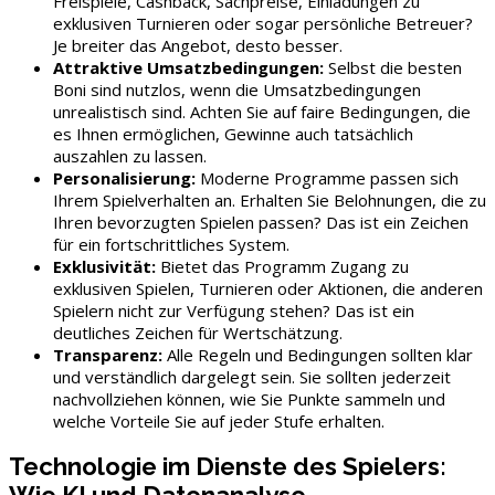
Freispiele, Cashback, Sachpreise, Einladungen zu
exklusiven Turnieren oder sogar persönliche Betreuer?
Je breiter das Angebot, desto besser.
Attraktive Umsatzbedingungen:
Selbst die besten
Boni sind nutzlos, wenn die Umsatzbedingungen
unrealistisch sind. Achten Sie auf faire Bedingungen, die
es Ihnen ermöglichen, Gewinne auch tatsächlich
auszahlen zu lassen.
Personalisierung:
Moderne Programme passen sich
Ihrem Spielverhalten an. Erhalten Sie Belohnungen, die zu
Ihren bevorzugten Spielen passen? Das ist ein Zeichen
für ein fortschrittliches System.
Exklusivität:
Bietet das Programm Zugang zu
exklusiven Spielen, Turnieren oder Aktionen, die anderen
Spielern nicht zur Verfügung stehen? Das ist ein
deutliches Zeichen für Wertschätzung.
Transparenz:
Alle Regeln und Bedingungen sollten klar
und verständlich dargelegt sein. Sie sollten jederzeit
nachvollziehen können, wie Sie Punkte sammeln und
welche Vorteile Sie auf jeder Stufe erhalten.
Technologie im Dienste des Spielers: