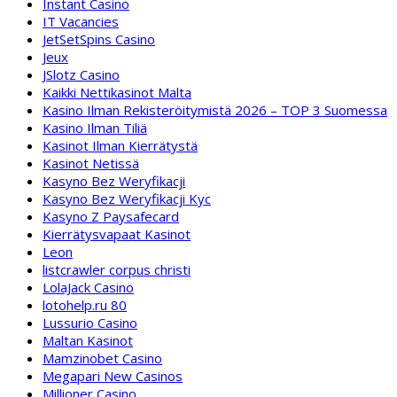
Instant Casino
IT Vacancies
JetSetSpins Casino
Jeux
JSlotz Casino
Kaikki Nettikasinot Malta
Kasino Ilman Rekisteröitymistä 2026 – TOP 3 Suomessa
Kasino Ilman Tiliä
Kasinot Ilman Kierrätystä
Kasinot Netissä
Kasyno Bez Weryfikacji
Kasyno Bez Weryfikacji Kyc
Kasyno Z Paysafecard
Kierrätysvapaat Kasinot
Leon
listcrawler corpus christi
LolaJack Casino
lotohelp.ru 80
Lussurio Casino
Maltan Kasinot
Mamzinobet Casino
Megapari New Casinos
Millioner Casino