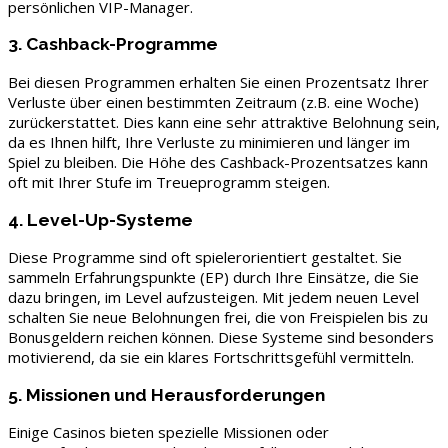
persönlichen VIP-Manager.
3. Cashback-Programme
Bei diesen Programmen erhalten Sie einen Prozentsatz Ihrer
Verluste über einen bestimmten Zeitraum (z.B. eine Woche)
zurückerstattet. Dies kann eine sehr attraktive Belohnung sein,
da es Ihnen hilft, Ihre Verluste zu minimieren und länger im
Spiel zu bleiben. Die Höhe des Cashback-Prozentsatzes kann
oft mit Ihrer Stufe im Treueprogramm steigen.
4. Level-Up-Systeme
Diese Programme sind oft spielerorientiert gestaltet. Sie
sammeln Erfahrungspunkte (EP) durch Ihre Einsätze, die Sie
dazu bringen, im Level aufzusteigen. Mit jedem neuen Level
schalten Sie neue Belohnungen frei, die von Freispielen bis zu
Bonusgeldern reichen können. Diese Systeme sind besonders
motivierend, da sie ein klares Fortschrittsgefühl vermitteln.
5. Missionen und Herausforderungen
Einige Casinos bieten spezielle Missionen oder