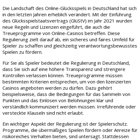
Die Landschaft des Online-Glücksspiels in Deutschland hat sich
in den letzten Jahren erheblich verändert. Mit der Einführung
des Glücksspielstaatsvertrags (GlüStV) im Jahr 2021 wurden
neue Regeln und Lizenzen eingeführt, die auch die
Treueprogramme von Online-Casinos betreffen. Diese
Regulierung zielt darauf ab, ein sicheres und faires Umfeld für
Spieler zu schaffen und gleichzeitig verantwortungsbewusstes
Spielen zu fördern.
Für Sie als Spieler bedeutet die Regulierung in Deutschland,
dass Sie sich auf eine höhere Transparenz und strengere
Kontrollen verlassen können. Treueprogramme müssen
bestimmten Kriterien entsprechen, um von den lizenzierten
Casinos angeboten werden zu dürfen. Dazu gehört
beispielsweise, dass die Bedingungen für das Sammeln von
Punkten und das Einlösen von Belohnungen klar und
verständlich kommuniziert werden müssen. Irreführende oder
versteckte Klauseln sind nicht erlaubt.
Ein wichtiger Aspekt der Regulierung ist der Spielerschutz.
Programme, die übermäßiges Spielen fördern oder Anreize für
risikoreiches Verhalten bieten, sind untersagt. Stattdessen