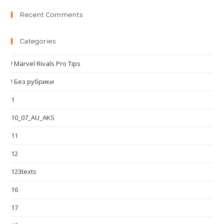
Recent Comments
Categories
! Marvel Rivals Pro Tips
! Без рубрики
1
10_07_AU_AKS
11
12
123texts
16
17