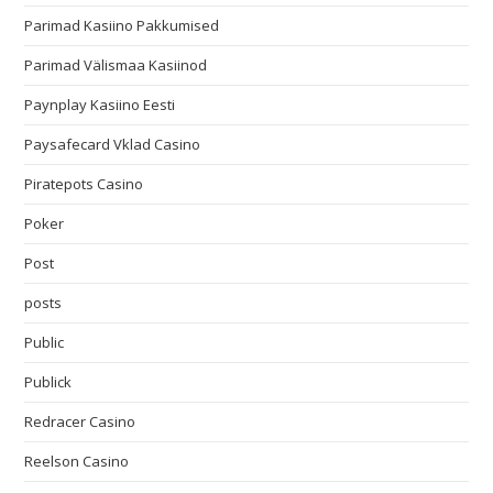
Parimad Kasiino Pakkumised
Parimad Välismaa Kasiinod
Paynplay Kasiino Eesti
Paysafecard Vklad Casino
Piratepots Casino
Poker
Post
posts
Public
Publick
Redracer Casino
Reelson Casino