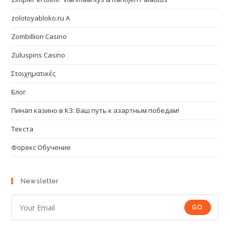
zolotoyabloko.ru A
Zombillion Casino
Zuluspins Casino
Στοιχηματικές
Блог
Пинап казино в КЗ: Ваш путь к азартным победам!
Текста
Форекс Обучение
Newsletter
GO