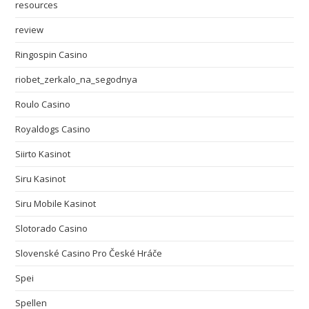
resources
review
Ringospin Casino
riobet_zerkalo_na_segodnya
Roulo Casino
Royaldogs Casino
Siirto Kasinot
Siru Kasinot
Siru Mobile Kasinot
Slotorado Casino
Slovenské Casino Pro České Hráče
Spei
Spellen