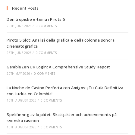
Recent Posts
Den tropiske ø-tema i Pirots 5
29TH JUNE 2026
/
0 COMMENTS
Pirots 5 Slot: Analisi della grafica e della colonna sonora
cinematografica
26TH JUNE 2026
/
0 COMMENTS
GambleZen UK Login: A Comprehensive Study Report
20TH MAY 2026
/
0 COMMENTS
La Noche de Casino Perfecta con Amigos: ¡Tu Guía Definitiva
con Luckia en Colombia!
10TH AUGUST 2026
/
0 COMMENTS
Spelifiering av lojalitet: Skattjakter och achievements på
svenska casinon
10TH AUGUST 2026
/
0 COMMENTS