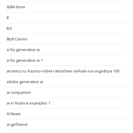
6084 done
8
8,6
8ty8 Casino
a16z generative ai
a16z generative ai 1
acomics.ru~kazino-riobet-rabotchee-zerkalo-na-segodnya 100
adobe generative ai
ai companion
ai in finance examples 1
AI News
ai-girlfriend