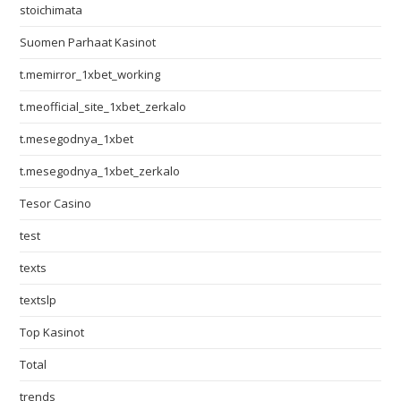
stoichimata
Suomen Parhaat Kasinot
t.memirror_1xbet_working
t.meofficial_site_1xbet_zerkalo
t.mesegodnya_1xbet
t.mesegodnya_1xbet_zerkalo
Tesor Casino
test
texts
textslp
Top Kasinot
Total
trends