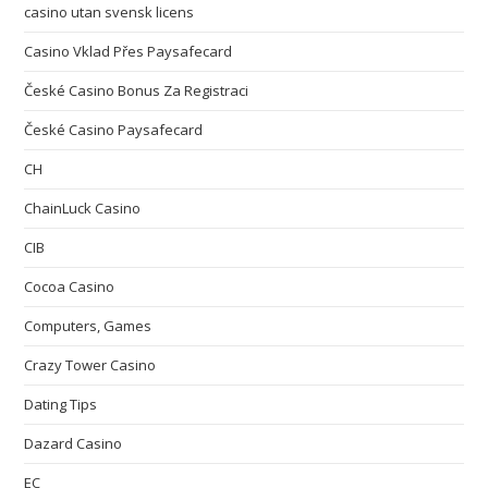
casino utan svensk licens
Casino Vklad Přes Paysafecard
České Casino Bonus Za Registraci
České Casino Paysafecard
CH
ChainLuck Casino
CIB
Cocoa Casino
Computers, Games
Crazy Tower Сasino
Dating Tips
Dazard Casino
EC