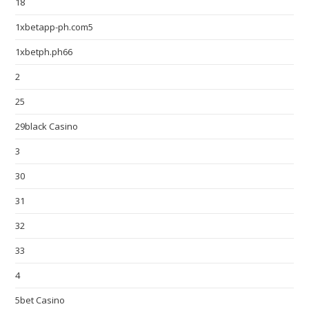
18
1xbetapp-ph.com5
1xbetph.ph66
2
25
29black Casino
3
30
31
32
33
4
5bet Casino