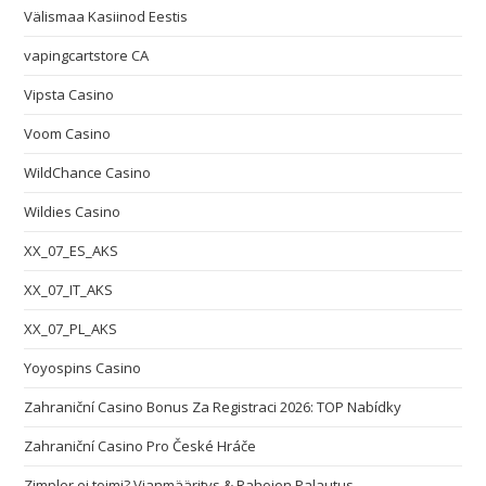
Välismaa Kasiinod Eestis
vapingcartstore CA
Vipsta Casino
Voom Casino
WildChance Casino
Wildies Casino
XX_07_ES_AKS
XX_07_IT_AKS
XX_07_PL_AKS
Yoyospins Casino
Zahraniční Casino Bonus Za Registraci 2026: TOP Nabídky
Zahraniční Casino Pro České Hráče
Zimpler ei toimi? Vianmääritys & Rahojen Palautus