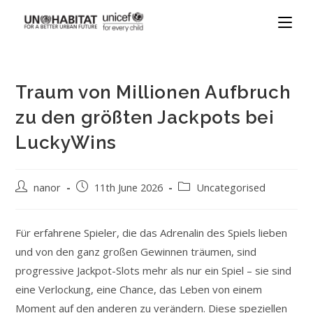
Traum von Millionen Aufbruch
zu den größten Jackpots bei
LuckyWins
nanor
11th June 2026
Uncategorised
Für erfahrene Spieler, die das Adrenalin des Spiels lieben
und von den ganz großen Gewinnen träumen, sind
progressive Jackpot-Slots mehr als nur ein Spiel – sie sind
eine Verlockung, eine Chance, das Leben von einem
Moment auf den anderen zu verändern. Diese speziellen