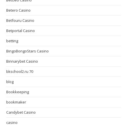
Betcleo Casino
Betero Casino
Betfouru Casino
Betportal Casino
betting
BingoBongoStars Casino
Binnarybet Casino
bkschool2.ru 70
blog
Bookkeeping
bookmaker
Candybet Casino
casino