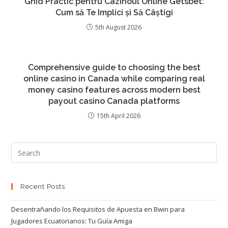
Ghid Practic pentru Cazinoul Online Getsbet:
Cum să Te Implici și Să Câștigi
5th August 2026
Comprehensive guide to choosing the best
online casino in Canada while comparing real
money casino features across modern best
payout casino Canada platforms
15th April 2026
Recent Posts
Desentrañando los Requisitos de Apuesta en Bwin para
Jugadores Ecuatorianos: Tu Guía Amiga