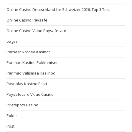
Online Casino Deutschland für Schweizer 2026: Top 3 Test
Online Casino Paysafe
Online Casino Vklad Paysafecard
pages
Parhaat Nordea Kasinot
Parimad Kasiino Pakkumised
Parimad Välismaa Kasiinod
Paynplay Kasiino Eesti
Paysafecard Vklad Casino
Piratepots Casino
Poker
Post