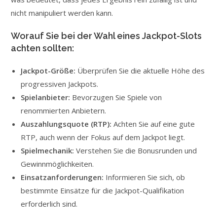
nicht manipuliert werden kann.
Worauf Sie bei der Wahl eines Jackpot-Slots
achten sollten:
Jackpot-Größe:
Überprüfen Sie die aktuelle Höhe des
progressiven Jackpots.
Spielanbieter:
Bevorzugen Sie Spiele von
renommierten Anbietern.
Auszahlungsquote (RTP):
Achten Sie auf eine gute
RTP, auch wenn der Fokus auf dem Jackpot liegt.
Spielmechanik:
Verstehen Sie die Bonusrunden und
Gewinnmöglichkeiten.
Einsatzanforderungen:
Informieren Sie sich, ob
bestimmte Einsätze für die Jackpot-Qualifikation
erforderlich sind.