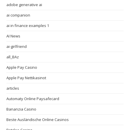
adobe generative ai
ai companion
ai in finance examples 1
AI News
ai-girlfriend
all_BAz
Apple Pay Casino
Apple Pay Nettikasinot
articles
Automaty Online Paysafecard
Bananzia Casino
Beste Ausländische Online Casinos