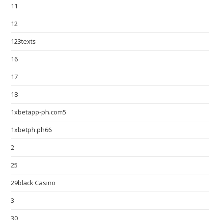
11
12
123texts
16
17
18
1xbetapp-ph.com5
1xbetph.ph66
2
25
29black Casino
3
30