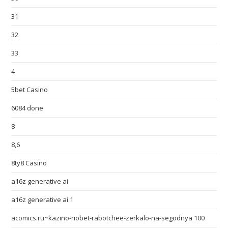
31
32
33
4
5bet Casino
6084 done
8
8,6
8ty8 Casino
a16z generative ai
a16z generative ai 1
acomics.ru~kazino-riobet-rabotchee-zerkalo-na-segodnya 100