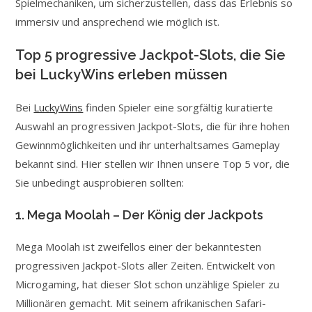
Spielmechaniken, um sicherzustellen, dass das Erlebnis so
immersiv und ansprechend wie möglich ist.
Top 5 progressive Jackpot-Slots, die Sie
bei LuckyWins erleben müssen
Bei
LuckyWins
finden Spieler eine sorgfältig kuratierte
Auswahl an progressiven Jackpot-Slots, die für ihre hohen
Gewinnmöglichkeiten und ihr unterhaltsames Gameplay
bekannt sind. Hier stellen wir Ihnen unsere Top 5 vor, die
Sie unbedingt ausprobieren sollten:
1. Mega Moolah – Der König der Jackpots
Mega Moolah ist zweifellos einer der bekanntesten
progressiven Jackpot-Slots aller Zeiten. Entwickelt von
Microgaming, hat dieser Slot schon unzählige Spieler zu
Millionären gemacht. Mit seinem afrikanischen Safari-