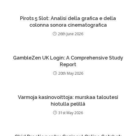
Pirots 5 Slot: Analisi della grafica e della
colonna sonora cinematografica
26th June 2026
GambleZen UK Login: A Comprehensive Study
Report
20th May 2026
Varmoja kasinovoittoja: murskaa taloutesi
hiotulla pelillä
31st May 2026