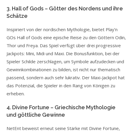
3. Hall of Gods – Götter des Nordens und ihre
Schätze
Inspiriert von der nordischen Mythologie, bietet Play’n
GOs Hall of Gods eine epische Reise zu den Göttern Odin,
Thor und Freya. Das Spiel verfügt über drei progressive
Jackpots: Mini, Midi und Maxi. Die Bonusfunktion, bei der
Spieler Schilde zerschlagen, um Symbole aufzudecken und
Gewinnkombinationen zu bilden, ist nicht nur thematisch
passend, sondern auch sehr lukrativ. Der Maxi-Jackpot hat
das Potenzial, die Spieler in den Rang von Königen zu
erheben.
4. Divine Fortune – Griechische Mythologie
und göttliche Gewinne
NetEnt beweist erneut seine Stärke mit Divine Fortune,