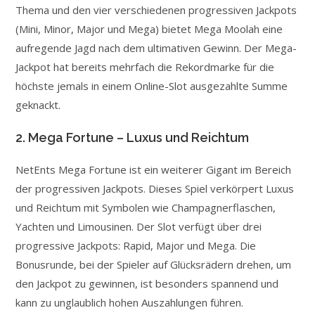
Thema und den vier verschiedenen progressiven Jackpots
(Mini, Minor, Major und Mega) bietet Mega Moolah eine
aufregende Jagd nach dem ultimativen Gewinn. Der Mega-
Jackpot hat bereits mehrfach die Rekordmarke für die
höchste jemals in einem Online-Slot ausgezahlte Summe
geknackt.
2. Mega Fortune – Luxus und Reichtum
NetEnts Mega Fortune ist ein weiterer Gigant im Bereich
der progressiven Jackpots. Dieses Spiel verkörpert Luxus
und Reichtum mit Symbolen wie Champagnerflaschen,
Yachten und Limousinen. Der Slot verfügt über drei
progressive Jackpots: Rapid, Major und Mega. Die
Bonusrunde, bei der Spieler auf Glücksrädern drehen, um
den Jackpot zu gewinnen, ist besonders spannend und
kann zu unglaublich hohen Auszahlungen führen.