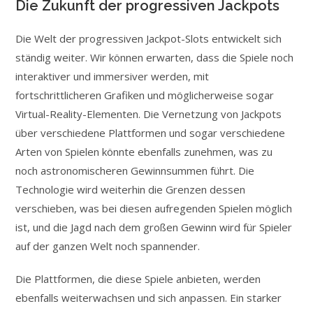
Die Zukunft der progressiven Jackpots
Die Welt der progressiven Jackpot-Slots entwickelt sich
ständig weiter. Wir können erwarten, dass die Spiele noch
interaktiver und immersiver werden, mit
fortschrittlicheren Grafiken und möglicherweise sogar
Virtual-Reality-Elementen. Die Vernetzung von Jackpots
über verschiedene Plattformen und sogar verschiedene
Arten von Spielen könnte ebenfalls zunehmen, was zu
noch astronomischeren Gewinnsummen führt. Die
Technologie wird weiterhin die Grenzen dessen
verschieben, was bei diesen aufregenden Spielen möglich
ist, und die Jagd nach dem großen Gewinn wird für Spieler
auf der ganzen Welt noch spannender.
Die Plattformen, die diese Spiele anbieten, werden
ebenfalls weiterwachsen und sich anpassen. Ein starker