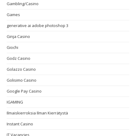
Gambling/Casino
Games
generative ai adobe photoshop 3
Ginja Casino
Giochi
Godz Casino
Golazzo Casino
Golisimo Casino
Google Pay Casino
IGAMING
Ilmaiskierroksia Ilman Kierrätystä
Instant Casino
IT Vacancies