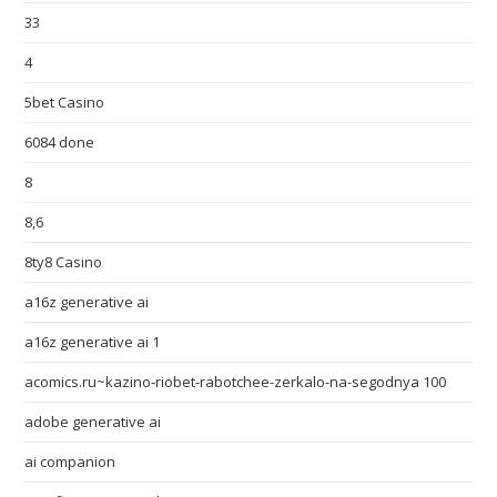
33
4
5bet Casino
6084 done
8
8,6
8ty8 Casino
a16z generative ai
a16z generative ai 1
acomics.ru~kazino-riobet-rabotchee-zerkalo-na-segodnya 100
adobe generative ai
ai companion