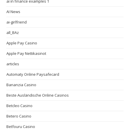
ai in finance examples 1
AI News
ai-girlfriend
all_BAz
Apple Pay Casino
Apple Pay Nettikasinot
articles
Automaty Online Paysafecard
Bananzia Casino
Beste Ausländische Online Casinos
Betcleo Casino
Betero Casino
Betfouru Casino