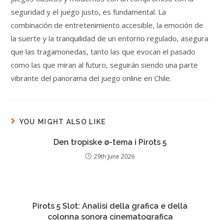
seguridad y el juego justo, es fundamental. La
combinación de entretenimiento accesible, la emoción de
la suerte y la tranquilidad de un entorno regulado, asegura
que las tragamonedas, tanto las que evocan el pasado
como las que miran al futuro, seguirán siendo una parte
vibrante del panorama del juego online en Chile.
YOU MIGHT ALSO LIKE
Den tropiske ø-tema i Pirots 5
29th June 2026
Pirots 5 Slot: Analisi della grafica e della
colonna sonora cinematografica