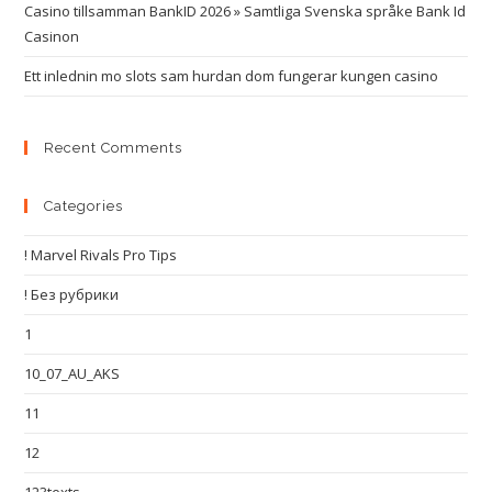
Casino tillsamman BankID 2026 » Samtliga Svenska språke Bank Id
Casinon
Ett inlednin mo slots sam hurdan dom fungerar kungen casino
Recent Comments
Categories
! Marvel Rivals Pro Tips
! Без рубрики
1
10_07_AU_AKS
11
12