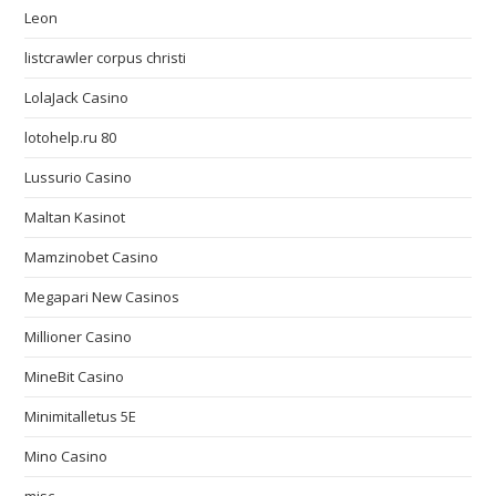
Leon
listcrawler corpus christi
LolaJack Casino
lotohelp.ru 80
Lussurio Casino
Maltan Kasinot
Mamzinobet Casino
Megapari New Casinos
Millioner Casino
MineBit Casino
Minimitalletus 5E
Mino Casino