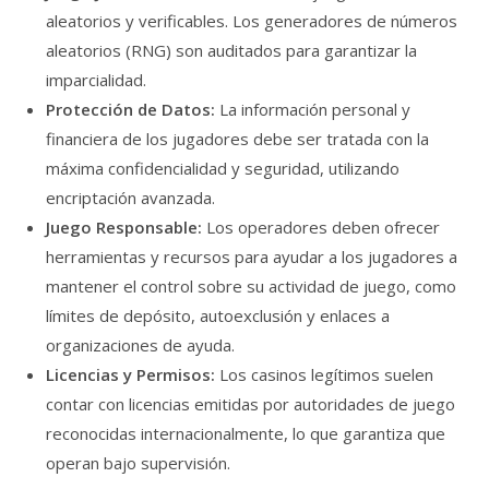
aleatorios y verificables. Los generadores de números
aleatorios (RNG) son auditados para garantizar la
imparcialidad.
Protección de Datos:
La información personal y
financiera de los jugadores debe ser tratada con la
máxima confidencialidad y seguridad, utilizando
encriptación avanzada.
Juego Responsable:
Los operadores deben ofrecer
herramientas y recursos para ayudar a los jugadores a
mantener el control sobre su actividad de juego, como
límites de depósito, autoexclusión y enlaces a
organizaciones de ayuda.
Licencias y Permisos:
Los casinos legítimos suelen
contar con licencias emitidas por autoridades de juego
reconocidas internacionalmente, lo que garantiza que
operan bajo supervisión.