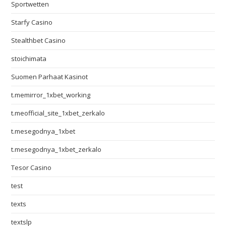
Sportwetten
Starfy Casino
Stealthbet Casino
stoichimata
Suomen Parhaat Kasinot
t.memirror_1xbet_working
t.meofficial_site_1xbet_zerkalo
t.mesegodnya_1xbet
t.mesegodnya_1xbet_zerkalo
Tesor Casino
test
texts
textslp