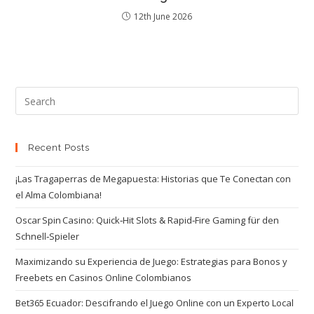
12th June 2026
Recent Posts
¡Las Tragaperras de Megapuesta: Historias que Te Conectan con
el Alma Colombiana!
Oscar Spin Casino: Quick‑Hit Slots & Rapid‑Fire Gaming für den
Schnell‑Spieler
Maximizando su Experiencia de Juego: Estrategias para Bonos y
Freebets en Casinos Online Colombianos
Bet365 Ecuador: Descifrando el Juego Online con un Experto Local