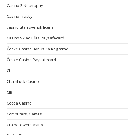
Casino S Neterapay
Casino Trustly
casino utan svensk licens
Casino Vklad Přes Paysafecard
České Casino Bonus Za Registraci
České Casino Paysafecard
CH
ChainLuck Casino
CIB
Cocoa Casino
Computers, Games
Crazy Tower Сasino