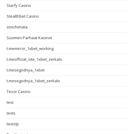
Starfy Casino
Stealthbet Casino
stoichimata
Suomen Parhaat Kasinot
t.memirror_1xbet_working
t.meofficial_site_1xbet_zerkalo
t.mesegodnya_1xbet
t.mesegodnya_1xbet_zerkalo
Tesor Casino
test
texts
textslp