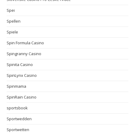
Spei
Spellen
Spiele
Spin Formula Casino
Spingranny Casino
Spinita Casino
SpinLynx Casino
Spinmama
SpinRain Casino
sportsbook
Sportwedden
Sportwetten