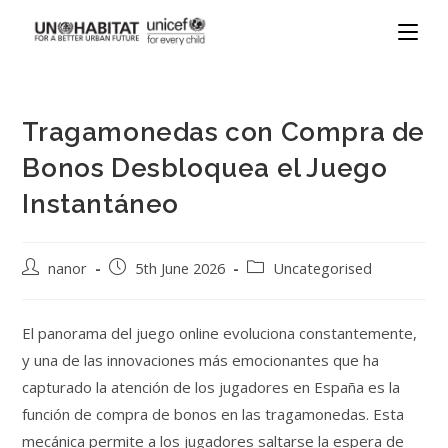
Tragamonedas con Compra de
Bonos Desbloquea el Juego
Instantáneo
nanor
5th June 2026
Uncategorised
El panorama del juego online evoluciona constantemente,
y una de las innovaciones más emocionantes que ha
capturado la atención de los jugadores en España es la
función de compra de bonos en las tragamonedas. Esta
mecánica permite a los jugadores saltarse la espera de