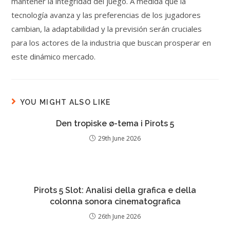
mantener la integridad del juego. A medida que la
tecnología avanza y las preferencias de los jugadores
cambian, la adaptabilidad y la previsión serán cruciales
para los actores de la industria que buscan prosperar en
este dinámico mercado.
YOU MIGHT ALSO LIKE
Den tropiske ø-tema i Pirots 5
29th June 2026
Pirots 5 Slot: Analisi della grafica e della
colonna sonora cinematografica
26th June 2026