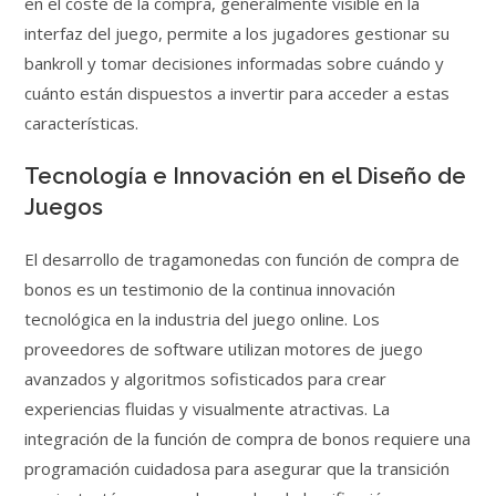
en el coste de la compra, generalmente visible en la
interfaz del juego, permite a los jugadores gestionar su
bankroll y tomar decisiones informadas sobre cuándo y
cuánto están dispuestos a invertir para acceder a estas
características.
Tecnología e Innovación en el Diseño de
Juegos
El desarrollo de tragamonedas con función de compra de
bonos es un testimonio de la continua innovación
tecnológica en la industria del juego online. Los
proveedores de software utilizan motores de juego
avanzados y algoritmos sofisticados para crear
experiencias fluidas y visualmente atractivas. La
integración de la función de compra de bonos requiere una
programación cuidadosa para asegurar que la transición