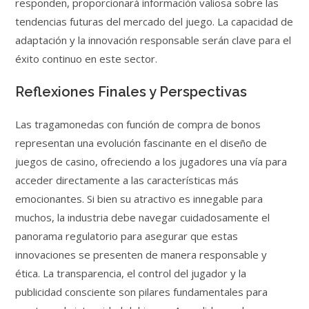
responden, proporcionará información valiosa sobre las
tendencias futuras del mercado del juego. La capacidad de
adaptación y la innovación responsable serán clave para el
éxito continuo en este sector.
Reflexiones Finales y Perspectivas
Las tragamonedas con función de compra de bonos
representan una evolución fascinante en el diseño de
juegos de casino, ofreciendo a los jugadores una vía para
acceder directamente a las características más
emocionantes. Si bien su atractivo es innegable para
muchos, la industria debe navegar cuidadosamente el
panorama regulatorio para asegurar que estas
innovaciones se presenten de manera responsable y
ética. La transparencia, el control del jugador y la
publicidad consciente son pilares fundamentales para