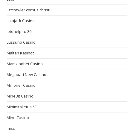
listcrawler corpus christi
LolaJack Casino
lotohelp.ru 80
Lussurio Casino
Maltan Kasinot
Mamzinobet Casino
Megapari New Casinos
Millioner Casino
MineBit Casino
Minimitalletus 5E
Mino Casino
misc