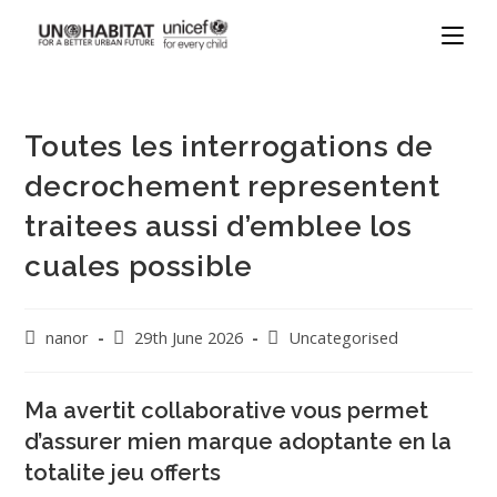
Toutes les interrogations de
decrochement representent
traitees aussi d’emblee los
cuales possible
nanor
29th June 2026
Uncategorised
Ma avertit collaborative vous permet
d’assurer mien marque adoptante en la
totalite jeu offerts