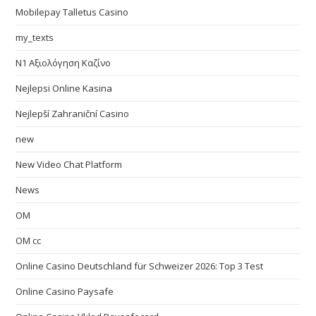
Mobilepay Talletus Casino
my_texts
N1 Αξιολόγηση Καζίνο
Nejlepsi Online Kasina
Nejlepší Zahraniční Casino
new
New Video Chat Platform
News
OM
OM cc
Online Casino Deutschland für Schweizer 2026: Top 3 Test
Online Casino Paysafe