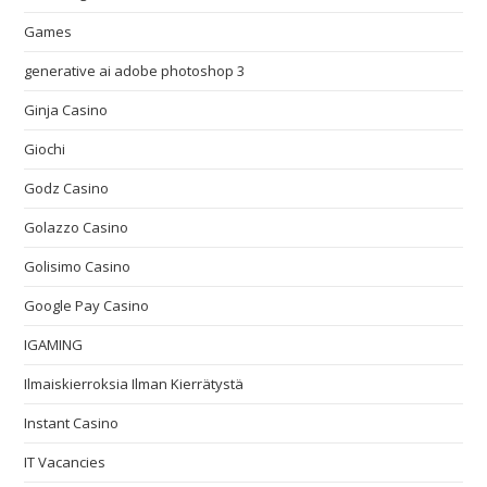
Games
generative ai adobe photoshop 3
Ginja Casino
Giochi
Godz Casino
Golazzo Casino
Golisimo Casino
Google Pay Casino
IGAMING
Ilmaiskierroksia Ilman Kierrätystä
Instant Casino
IT Vacancies