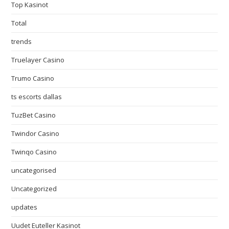
Top Kasinot
Total
trends
Truelayer Casino
Trumo Casino
ts escorts dallas
TuzBet Casino
Twindor Casino
Twinqo Casino
uncategorised
Uncategorized
updates
Uudet Euteller Kasinot