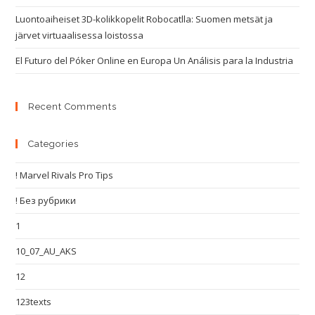
Luontoaiheiset 3D-kolikkopelit Robocatlla: Suomen metsät ja
järvet virtuaalisessa loistossa
El Futuro del Póker Online en Europa Un Análisis para la Industria
Recent Comments
Categories
! Marvel Rivals Pro Tips
! Без рубрики
1
10_07_AU_AKS
12
123texts