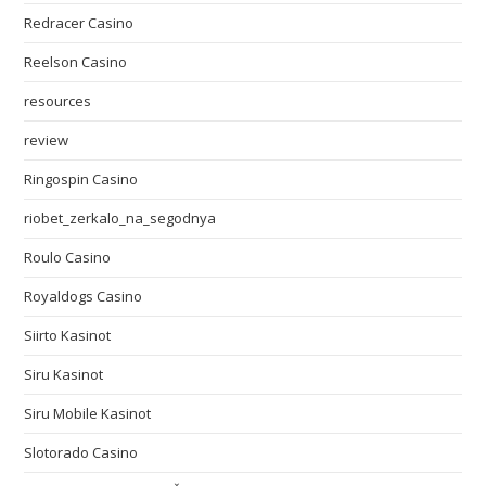
Redracer Casino
Reelson Casino
resources
review
Ringospin Casino
riobet_zerkalo_na_segodnya
Roulo Casino
Royaldogs Casino
Siirto Kasinot
Siru Kasinot
Siru Mobile Kasinot
Slotorado Casino