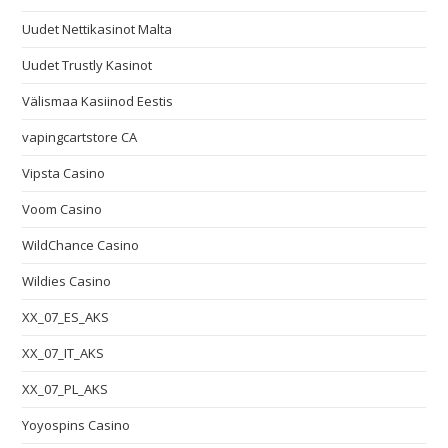
Uudet Nettikasinot Malta
Uudet Trustly Kasinot
Välismaa Kasiinod Eestis
vapingcartstore CA
Vipsta Casino
Voom Casino
WildChance Casino
Wildies Casino
XX_07_ES_AKS
XX_07_IT_AKS
XX_07_PL_AKS
Yoyospins Casino