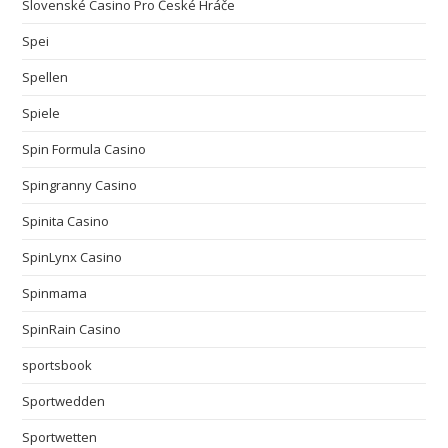
Slovenské Casino Pro České Hráče
Spei
Spellen
Spiele
Spin Formula Casino
Spingranny Casino
Spinita Casino
SpinLynx Casino
Spinmama
SpinRain Casino
sportsbook
Sportwedden
Sportwetten