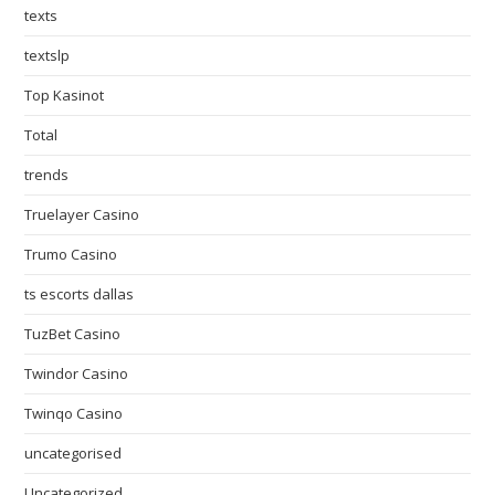
texts
textslp
Top Kasinot
Total
trends
Truelayer Casino
Trumo Casino
ts escorts dallas
TuzBet Casino
Twindor Casino
Twinqo Casino
uncategorised
Uncategorized