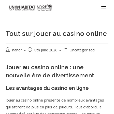
Tout sur jouer au casino online
nanor
8th June 2026
Uncategorised
Jouer au casino online : une
nouvelle ère de divertissement
Les avantages du casino en ligne
Jouer au casino online présente de nombreux avantages
qui attirent de plus en plus de joueurs. Tout d’abord, la
commodité est l’un des principaux atouts. Les joueurs