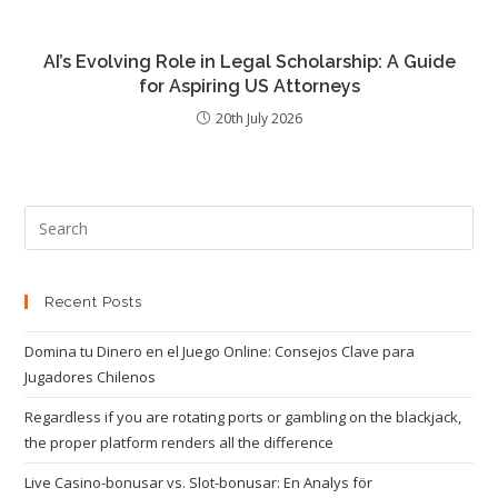
AI’s Evolving Role in Legal Scholarship: A Guide
for Aspiring US Attorneys
20th July 2026
Recent Posts
Domina tu Dinero en el Juego Online: Consejos Clave para
Jugadores Chilenos
Regardless if you are rotating ports or gambling on the blackjack,
the proper platform renders all the difference
Live Casino-bonusar vs. Slot-bonusar: En Analys för