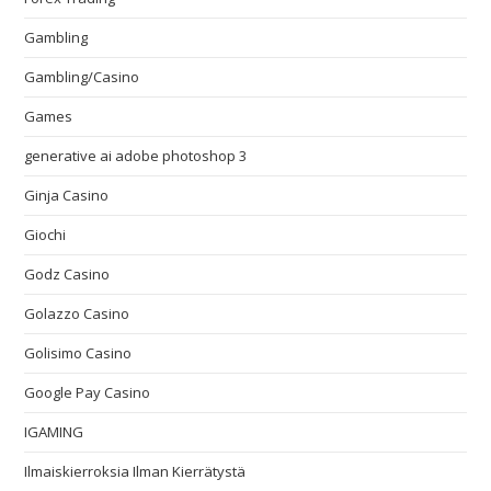
Gambling
Gambling/Casino
Games
generative ai adobe photoshop 3
Ginja Casino
Giochi
Godz Casino
Golazzo Casino
Golisimo Casino
Google Pay Casino
IGAMING
Ilmaiskierroksia Ilman Kierrätystä