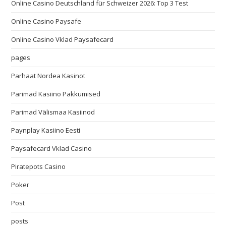
Online Casino Deutschland für Schweizer 2026: Top 3 Test
Online Casino Paysafe
Online Casino Vklad Paysafecard
pages
Parhaat Nordea Kasinot
Parimad Kasiino Pakkumised
Parimad Välismaa Kasiinod
Paynplay Kasiino Eesti
Paysafecard Vklad Casino
Piratepots Casino
Poker
Post
posts