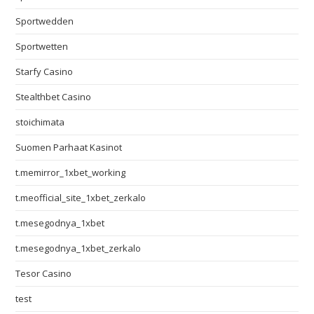
Sportwedden
Sportwetten
Starfy Casino
Stealthbet Casino
stoichimata
Suomen Parhaat Kasinot
t.memirror_1xbet_working
t.meofficial_site_1xbet_zerkalo
t.mesegodnya_1xbet
t.mesegodnya_1xbet_zerkalo
Tesor Casino
test