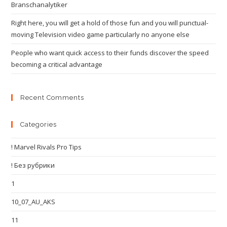
Branschanalytiker
Right here, you will get a hold of those fun and you will punctual-
moving Television video game particularly no anyone else
People who want quick access to their funds discover the speed
becoming a critical advantage
Recent Comments
Categories
! Marvel Rivals Pro Tips
! Без рубрики
1
10_07_AU_AKS
11