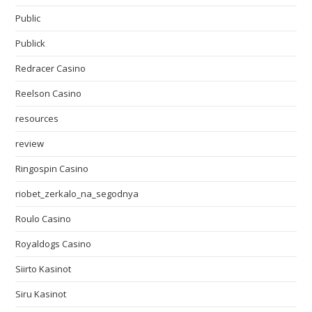
Public
Publick
Redracer Casino
Reelson Casino
resources
review
Ringospin Casino
riobet_zerkalo_na_segodnya
Roulo Casino
Royaldogs Casino
Siirto Kasinot
Siru Kasinot