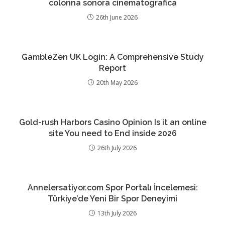
colonna sonora cinematografica
26th June 2026
GambleZen UK Login: A Comprehensive Study
Report
20th May 2026
Gold-rush Harbors Casino Opinion Is it an online
site You need to End inside 2026
26th July 2026
Annelersatiyor.com Spor Portalı İncelemesi:
Türkiye’de Yeni Bir Spor Deneyimi
13th July 2026