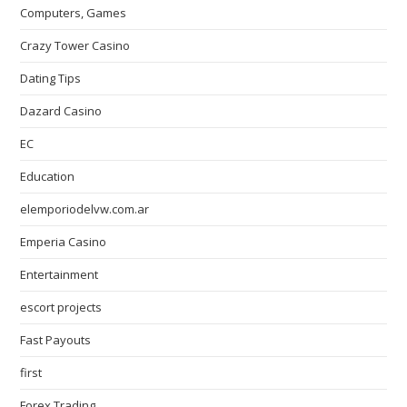
Computers, Games
Crazy Tower Сasino
Dating Tips
Dazard Casino
EC
Education
elemporiodelvw.com.ar
Emperia Casino
Entertainment
escort projects
Fast Payouts
first
Forex Trading