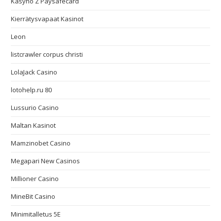
Kasyno Z Paysafecard
Kierrätysvapaat Kasinot
Leon
listcrawler corpus christi
LolaJack Casino
lotohelp.ru 80
Lussurio Casino
Maltan Kasinot
Mamzinobet Casino
Megapari New Casinos
Millioner Casino
MineBit Casino
Minimitalletus 5E