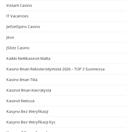
Instant Casino
IT Vacancies
JetSetSpins Casino
Jeux
JSlotz Casino
Kaikki Nettikasinot Malta
Kasino Ilman Rekisteröitymistä 2026 – TOP 3 Suomessa
Kasino Ilman Tiliä
Kasinot Ilman Kierrätystä
Kasinot Netissä
Kasyno Bez Weryfikacji
Kasyno Bez Weryfikacji Kyc