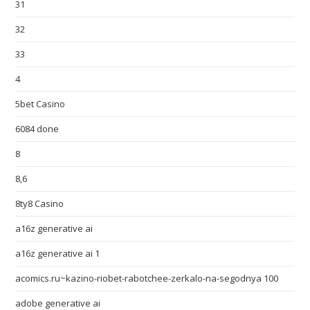
31
32
33
4
5bet Casino
6084 done
8
8,6
8ty8 Casino
a16z generative ai
a16z generative ai 1
acomics.ru~kazino-riobet-rabotchee-zerkalo-na-segodnya 100
adobe generative ai