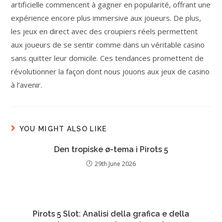
artificielle commencent à gagner en popularité, offrant une
expérience encore plus immersive aux joueurs. De plus,
les jeux en direct avec des croupiers réels permettent
aux joueurs de se sentir comme dans un véritable casino
sans quitter leur domicile. Ces tendances promettent de
révolutionner la façon dont nous jouons aux jeux de casino
à l’avenir.
YOU MIGHT ALSO LIKE
Den tropiske ø-tema i Pirots 5
29th June 2026
Pirots 5 Slot: Analisi della grafica e della