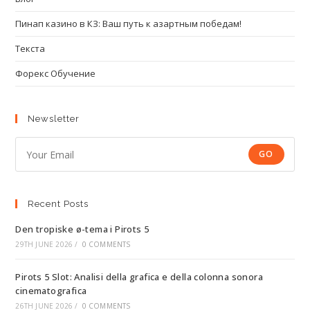
Пинап казино в КЗ: Ваш путь к азартным победам!
Текста
Форекс Обучение
Newsletter
GO
Recent Posts
Den tropiske ø-tema i Pirots 5
29TH JUNE 2026
/
0 COMMENTS
Pirots 5 Slot: Analisi della grafica e della colonna sonora
cinematografica
26TH JUNE 2026
/
0 COMMENTS