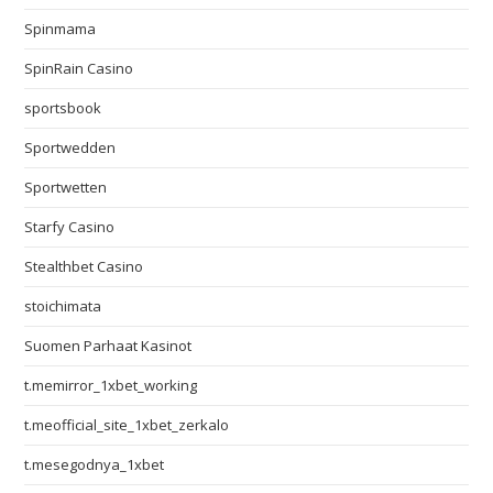
Spinmama
SpinRain Casino
sportsbook
Sportwedden
Sportwetten
Starfy Casino
Stealthbet Casino
stoichimata
Suomen Parhaat Kasinot
t.memirror_1xbet_working
t.meofficial_site_1xbet_zerkalo
t.mesegodnya_1xbet