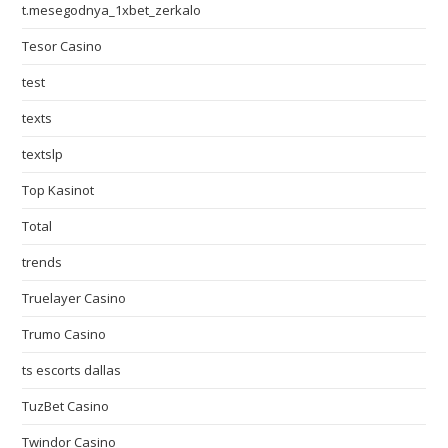
t.mesegodnya_1xbet_zerkalo
Tesor Casino
test
texts
textslp
Top Kasinot
Total
trends
Truelayer Casino
Trumo Casino
ts escorts dallas
TuzBet Casino
Twindor Casino