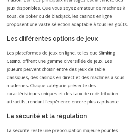
jeux disponibles. Que vous soyez amateur de machines à
sous, de poker ou de blackjack, les casinos en ligne
proposent une vaste sélection adaptable à tous les goûts.
Les différentes options de jeux
Les plateformes de jeux en ligne, telles que
Slimking
Casino
, offrent une gamme diversifiée de jeux. Les
joueurs peuvent choisir entre des jeux de table
classiques, des casinos en direct et des machines à sous
modernes. Chaque catégorie présente des
caractéristiques uniques et des taux de redistribution
attractifs, rendant l’expérience encore plus captivante.
La sécurité et la régulation
La sécurité reste une préoccupation majeure pour les