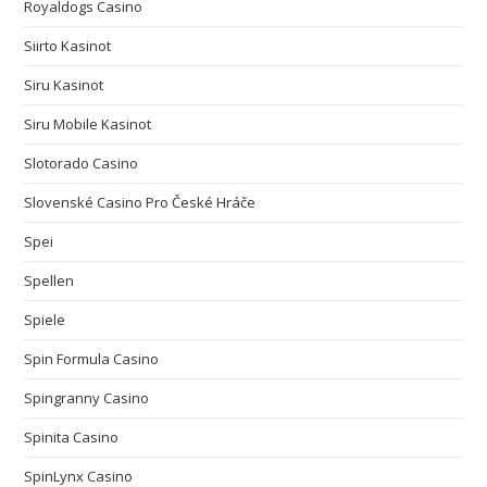
Royaldogs Casino
Siirto Kasinot
Siru Kasinot
Siru Mobile Kasinot
Slotorado Casino
Slovenské Casino Pro České Hráče
Spei
Spellen
Spiele
Spin Formula Casino
Spingranny Casino
Spinita Casino
SpinLynx Casino