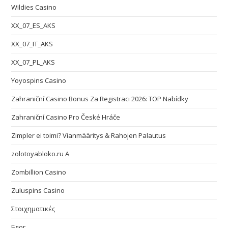
Wildies Casino
XX_07_ES_AKS
XX_07_IT_AKS
XX_07_PL_AKS
Yoyospins Casino
Zahraniční Casino Bonus Za Registraci 2026: TOP Nabídky
Zahraniční Casino Pro České Hráče
Zimpler ei toimi? Vianmääritys & Rahojen Palautus
zolotoyabloko.ru A
Zombillion Casino
Zuluspins Casino
Στοιχηματικές
Блог