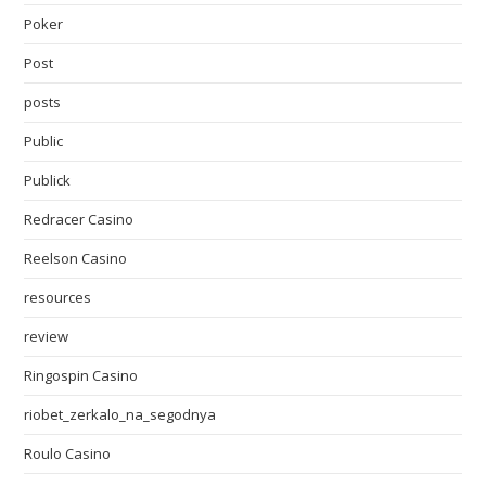
Poker
Post
posts
Public
Publick
Redracer Casino
Reelson Casino
resources
review
Ringospin Casino
riobet_zerkalo_na_segodnya
Roulo Casino