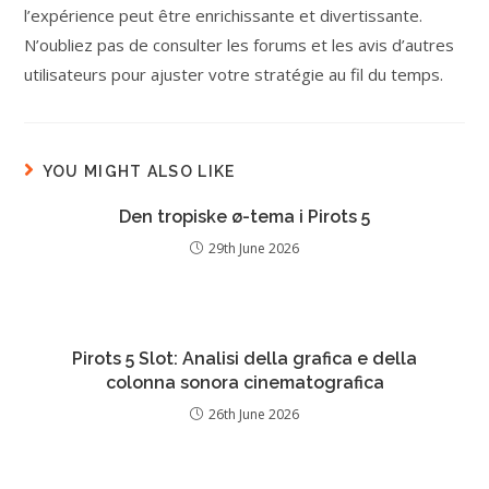
l’expérience peut être enrichissante et divertissante.
N’oubliez pas de consulter les forums et les avis d’autres
utilisateurs pour ajuster votre stratégie au fil du temps.
YOU MIGHT ALSO LIKE
Den tropiske ø-tema i Pirots 5
29th June 2026
Pirots 5 Slot: Analisi della grafica e della
colonna sonora cinematografica
26th June 2026