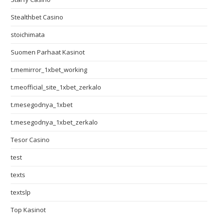
Stealthbet Casino
stoichimata
Suomen Parhaat Kasinot
t.memirror_1xbet_working
t.meofficial_site_1xbet_zerkalo
t.mesegodnya_1xbet
t.mesegodnya_1xbet_zerkalo
Tesor Casino
test
texts
textslp
Top Kasinot