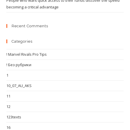
People who want quick access to their funds discover the speed
becoming a critical advantage
Recent Comments
Categories
! Marvel Rivals Pro Tips
! Без рубрики
1
10_07_AU_AKS
11
12
123texts
16