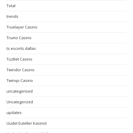
Total
trends
Truelayer Casino
Trumo Casino
ts escorts dallas
TuzBet Casino
Twindor Casino
Twinqo Casino
uncategorised
Uncategorized
updates
Uudet Euteller Kasinot