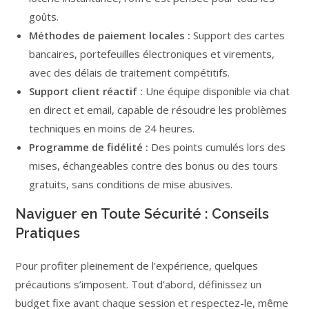
goûts.
Méthodes de paiement locales :
Support des cartes
bancaires, portefeuilles électroniques et virements,
avec des délais de traitement compétitifs.
Support client réactif :
Une équipe disponible via chat
en direct et email, capable de résoudre les problèmes
techniques en moins de 24 heures.
Programme de fidélité :
Des points cumulés lors des
mises, échangeables contre des bonus ou des tours
gratuits, sans conditions de mise abusives.
Naviguer en Toute Sécurité : Conseils
Pratiques
Pour profiter pleinement de l’expérience, quelques
précautions s’imposent. Tout d’abord, définissez un
budget fixe avant chaque session et respectez-le, même