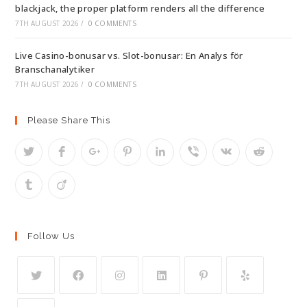
blackjack, the proper platform renders all the difference
7TH AUGUST 2026
/
0 COMMENTS
Live Casino-bonusar vs. Slot-bonusar: En Analys för
Branschanalytiker
7TH AUGUST 2026
/
0 COMMENTS
Please Share This
Follow Us