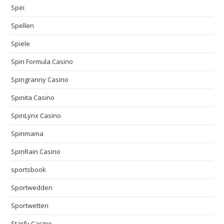
Spei
Spellen
Spiele
Spin Formula Casino
Spingranny Casino
Spinita Casino
SpinLynx Casino
Spinmama
SpinRain Casino
sportsbook
Sportwedden
Sportwetten
Starfy Casino