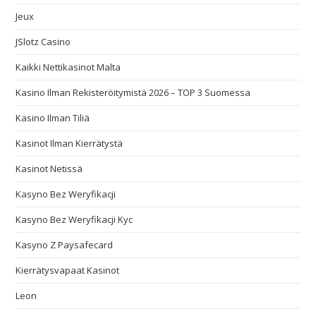
Jeux
JSlotz Casino
Kaikki Nettikasinot Malta
Kasino Ilman Rekisteröitymistä 2026 – TOP 3 Suomessa
Kasino Ilman Tiliä
Kasinot Ilman Kierrätystä
Kasinot Netissä
Kasyno Bez Weryfikacji
Kasyno Bez Weryfikacji Kyc
Kasyno Z Paysafecard
Kierrätysvapaat Kasinot
Leon