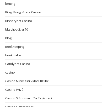
betting
BingoBongoStars Casino
Binnarybet Casino
bkschool2.ru 70
blog
Bookkeeping
bookmaker
Candybet Casino
casino
Casino Minimální Vklad 100 Kč
Casino Privé
Casino S Bonusem Za Registraci
Casino S Neterapay