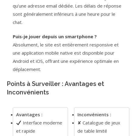
qu’une adresse email dédiée. Les délais de réponse
sont généralement inférieurs à une heure pour le
chat.
Puis-je jouer depuis un smartphone ?
Absolument, le site est entièrement responsive et
une application mobile native est disponible pour
Android et iOS, offrant une expérience optimale en
déplacement.
Points à Surveiller : Avantages et
Inconvénients
Avantages :
Inconvénients :
Interface moderne
✘ Catalogue de jeux
et rapide
de table limité