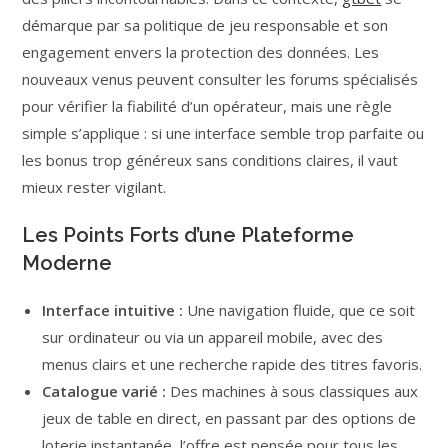
démarque par sa politique de jeu responsable et son
engagement envers la protection des données. Les
nouveaux venus peuvent consulter les forums spécialisés
pour vérifier la fiabilité d’un opérateur, mais une règle
simple s’applique : si une interface semble trop parfaite ou
les bonus trop généreux sans conditions claires, il vaut
mieux rester vigilant.
Les Points Forts d’une Plateforme
Moderne
Interface intuitive :
Une navigation fluide, que ce soit
sur ordinateur ou via un appareil mobile, avec des
menus clairs et une recherche rapide des titres favoris.
Catalogue varié :
Des machines à sous classiques aux
jeux de table en direct, en passant par des options de
loterie instantanée, l’offre est pensée pour tous les