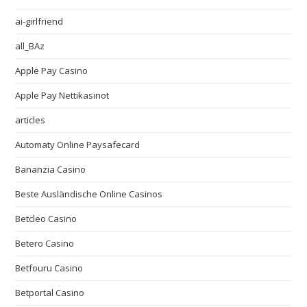
ai-girlfriend
all_BAz
Apple Pay Casino
Apple Pay Nettikasinot
articles
Automaty Online Paysafecard
Bananzia Casino
Beste Ausländische Online Casinos
Betcleo Casino
Betero Casino
Betfouru Casino
Betportal Casino