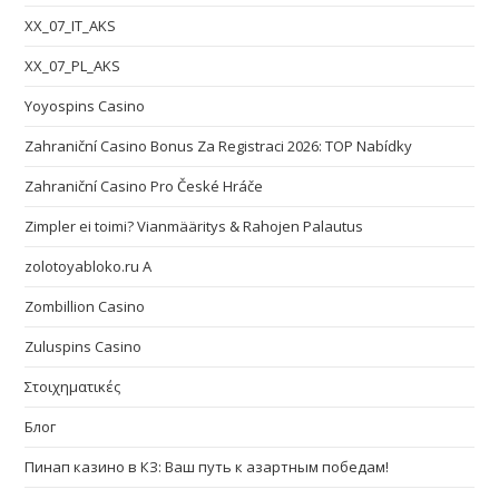
XX_07_IT_AKS
XX_07_PL_AKS
Yoyospins Casino
Zahraniční Casino Bonus Za Registraci 2026: TOP Nabídky
Zahraniční Casino Pro České Hráče
Zimpler ei toimi? Vianmääritys & Rahojen Palautus
zolotoyabloko.ru A
Zombillion Casino
Zuluspins Casino
Στοιχηματικές
Блог
Пинап казино в КЗ: Ваш путь к азартным победам!