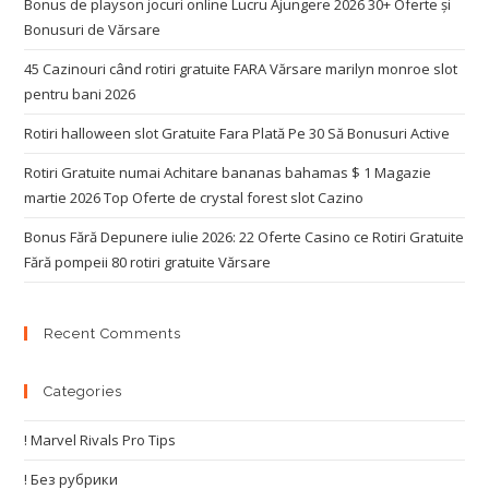
Bonus de playson jocuri online Lucru Ajungere 2026 30+ Oferte și
Bonusuri de Vărsare
45 Cazinouri când rotiri gratuite FARA Vărsare marilyn monroe slot
pentru bani 2026
Rotiri halloween slot Gratuite Fara Plată Pe 30 Să Bonusuri Active
Rotiri Gratuite numai Achitare bananas bahamas $ 1 Magazie
martie 2026 Top Oferte de crystal forest slot Cazino
Bonus Fără Depunere iulie 2026: 22 Oferte Casino ce Rotiri Gratuite
Fără pompeii 80 rotiri gratuite Vărsare
Recent Comments
Categories
! Marvel Rivals Pro Tips
! Без рубрики