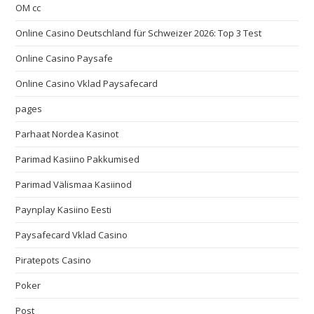
OM cc
Online Casino Deutschland für Schweizer 2026: Top 3 Test
Online Casino Paysafe
Online Casino Vklad Paysafecard
pages
Parhaat Nordea Kasinot
Parimad Kasiino Pakkumised
Parimad Välismaa Kasiinod
Paynplay Kasiino Eesti
Paysafecard Vklad Casino
Piratepots Casino
Poker
Post