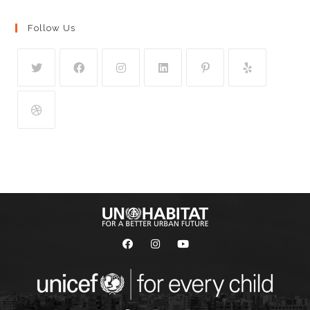
Follow Us