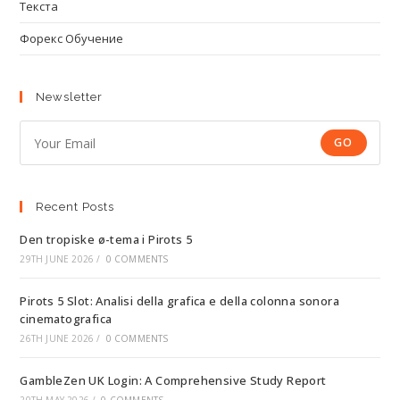
Текста
Форекс Обучение
Newsletter
GO
Recent Posts
Den tropiske ø-tema i Pirots 5
29TH JUNE 2026
/
0 COMMENTS
Pirots 5 Slot: Analisi della grafica e della colonna sonora
cinematografica
26TH JUNE 2026
/
0 COMMENTS
GambleZen UK Login: A Comprehensive Study Report