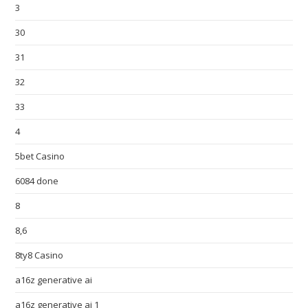
3
30
31
32
33
4
5bet Casino
6084 done
8
8,6
8ty8 Casino
a16z generative ai
a16z generative ai 1