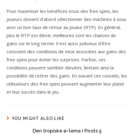
Pour maximiser les bénéfices issus des free spins, les
joueurs doivent d’abord sélectionner des machines à sous
avec un bon taux de retour au joueur (RTP). En général,
plus le RTP est élevé, meilleures sont les chances de
gains sur le long terme. Il est aussi judicieux d’être
conscient des conditions de mise associées aux gains des
free spins pour éviter les surprises. Parfois, ces
conditions peuvent sembler élevées, limitant ainsi la
possibilité de retirer des gains. En suivant ces conseils, les
utilisateurs des free spins peuvent augmenter leur plaisir
et leur succès dans le jeu.
YOU MIGHT ALSO LIKE
Den tropiske ø-tema i Pirots 5