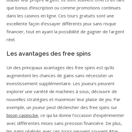
que bonus d’inscription ou comme promotions continues
dans les casinos en ligne. Ces tours gratuits sont une
excellente façon d’essayer différents jeux sans risque
financier, tout en ayant la possibilité de gagner de l’argent
réel.
Les avantages des free spins
Un des principaux avantages des free spins est qu’ils
augmentent les chances de gains sans nécessiter un
investissement supplémentaire. Les joueurs peuvent
explorer une variété de machines à sous, découvrir de
nouvelles stratégies et maximiser leur plaisir de jeu. Par
exemple, un joueur peut déclencher des free spins sur
bison-casino.be
, ce qui lui donne l’occasion d’expérimenter
avec différentes mises sans pression financière. De plus,
les gains réalisés avec ces tours peuvent souvent être