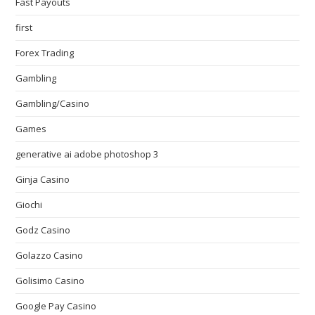
Fast Payouts
first
Forex Trading
Gambling
Gambling/Casino
Games
generative ai adobe photoshop 3
Ginja Casino
Giochi
Godz Casino
Golazzo Casino
Golisimo Casino
Google Pay Casino