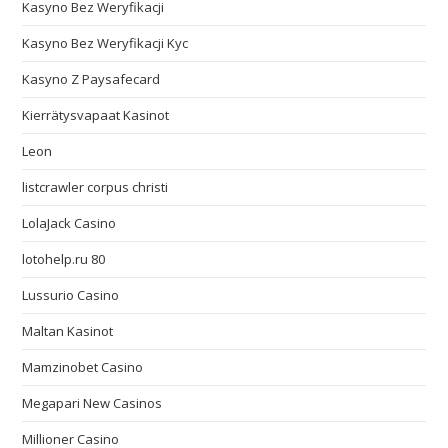
Kasyno Bez Weryfikacji
Kasyno Bez Weryfikacji Kyc
Kasyno Z Paysafecard
Kierrätysvapaat Kasinot
Leon
listcrawler corpus christi
LolaJack Casino
lotohelp.ru 80
Lussurio Casino
Maltan Kasinot
Mamzinobet Casino
Megapari New Casinos
Millioner Casino