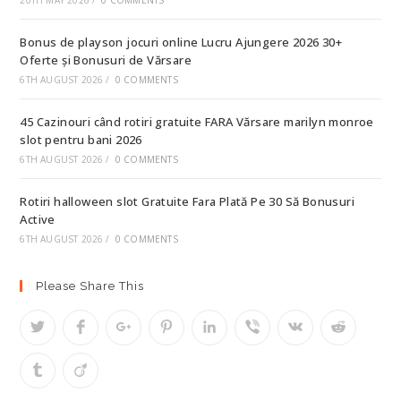
20TH MAY 2026
/
0 COMMENTS
Bonus de playson jocuri online Lucru Ajungere 2026 30+
Oferte și Bonusuri de Vărsare
6TH AUGUST 2026
/
0 COMMENTS
45 Cazinouri când rotiri gratuite FARA Vărsare marilyn monroe
slot pentru bani 2026
6TH AUGUST 2026
/
0 COMMENTS
Rotiri halloween slot Gratuite Fara Plată Pe 30 Să Bonusuri
Active
6TH AUGUST 2026
/
0 COMMENTS
Please Share This