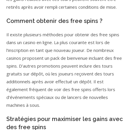
retirés après avoir rempli certaines conditions de mise.
Comment obtenir des free spins ?
Il existe plusieurs méthodes pour obtenir des free spins
dans un casino en ligne. La plus courante est lors de
l’inscription en tant que nouveau joueur. De nombreux
casinos proposent un pack de bienvenue incluant des free
spins. D’autres promotions peuvent inclure des tours
gratuits sur dépôt, où les joueurs reçoivent des tours
additionnels après avoir effectué un dépôt. Il est
également fréquent de voir des free spins offerts lors
d’événements spéciaux ou de lancers de nouvelles
machines à sous.
Stratégies pour maximiser les gains avec
des free spins