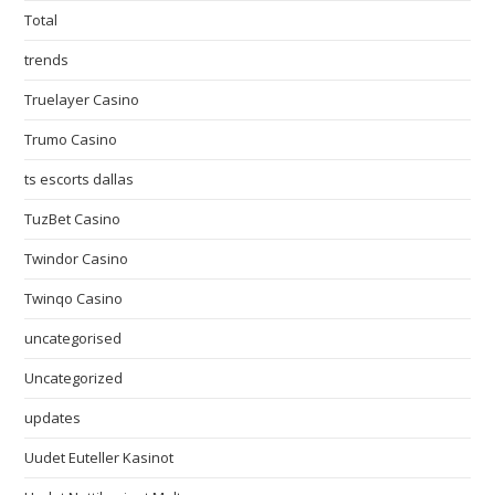
Total
trends
Truelayer Casino
Trumo Casino
ts escorts dallas
TuzBet Casino
Twindor Casino
Twinqo Casino
uncategorised
Uncategorized
updates
Uudet Euteller Kasinot