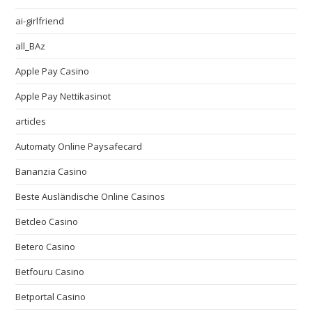
ai-girlfriend
all_BAz
Apple Pay Casino
Apple Pay Nettikasinot
articles
Automaty Online Paysafecard
Bananzia Casino
Beste Ausländische Online Casinos
Betcleo Casino
Betero Casino
Betfouru Casino
Betportal Casino