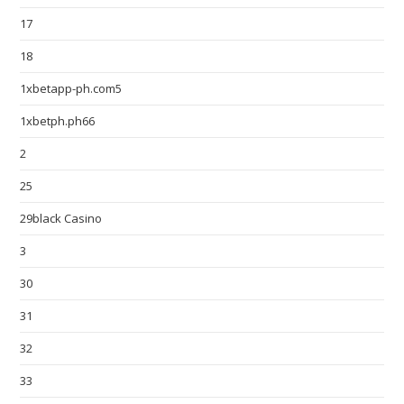
17
18
1xbetapp-ph.com5
1xbetph.ph66
2
25
29black Casino
3
30
31
32
33