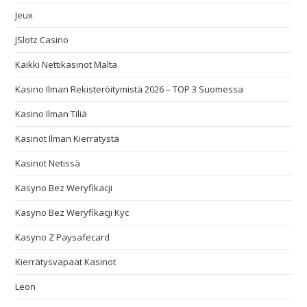
Jeux
JSlotz Casino
Kaikki Nettikasinot Malta
Kasino Ilman Rekisteröitymistä 2026 – TOP 3 Suomessa
Kasino Ilman Tiliä
Kasinot Ilman Kierrätystä
Kasinot Netissä
Kasyno Bez Weryfikacji
Kasyno Bez Weryfikacji Kyc
Kasyno Z Paysafecard
Kierrätysvapaat Kasinot
Leon