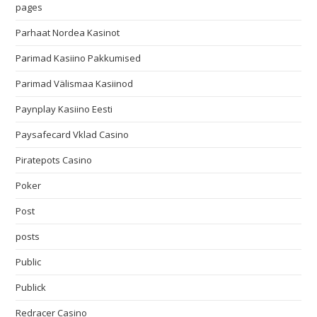
pages
Parhaat Nordea Kasinot
Parimad Kasiino Pakkumised
Parimad Välismaa Kasiinod
Paynplay Kasiino Eesti
Paysafecard Vklad Casino
Piratepots Casino
Poker
Post
posts
Public
Publick
Redracer Casino