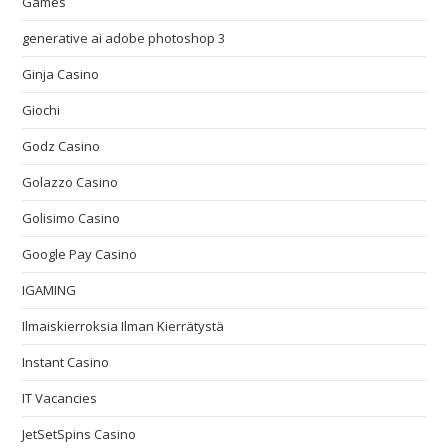
Games
generative ai adobe photoshop 3
Ginja Casino
Giochi
Godz Casino
Golazzo Casino
Golisimo Casino
Google Pay Casino
IGAMING
Ilmaiskierroksia Ilman Kierrätystä
Instant Casino
IT Vacancies
JetSetSpins Casino