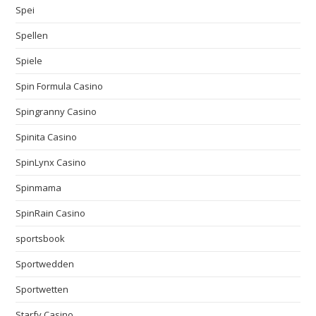
Spei
Spellen
Spiele
Spin Formula Casino
Spingranny Casino
Spinita Casino
SpinLynx Casino
Spinmama
SpinRain Casino
sportsbook
Sportwedden
Sportwetten
Starfy Casino