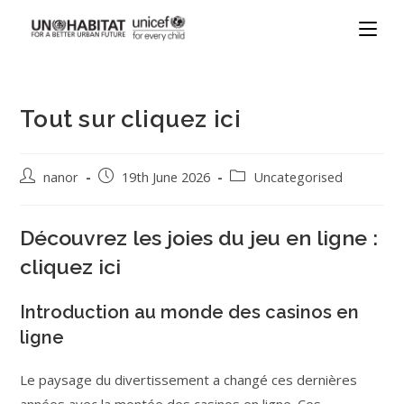
Tout sur cliquez ici
nanor
19th June 2026
Uncategorised
Découvrez les joies du jeu en ligne :
cliquez ici
Introduction au monde des casinos en
ligne
Le paysage du divertissement a changé ces dernières