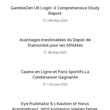
GambleZen UK Login: A Comprehensive Study
Report
20th May 2026
Avantages Inestimables du Depot de
Stanozolol pour les Athlètes
9th May 2026
Casino en Ligne et Paris Sportifs La
Combinaison Gagnante
11th June 2026
Eye Fruitinator $ 1 Kaution of Horus
Kundgebung: Jetzt kostenlos spielen ferner