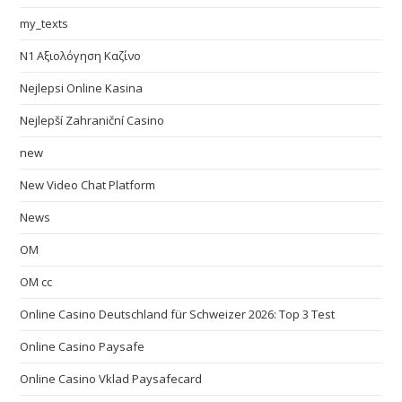
my_texts
N1 Αξιολόγηση Καζίνο
Nejlepsi Online Kasina
Nejlepší Zahraniční Casino
new
New Video Chat Platform
News
OM
OM cc
Online Casino Deutschland für Schweizer 2026: Top 3 Test
Online Casino Paysafe
Online Casino Vklad Paysafecard