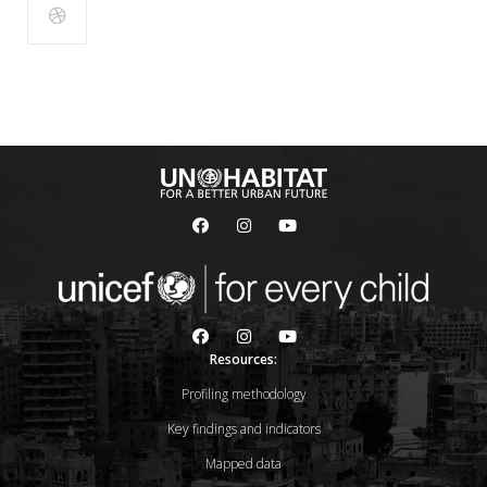
Resources:
Profiling methodology
Key findings and indicators
Mapped data