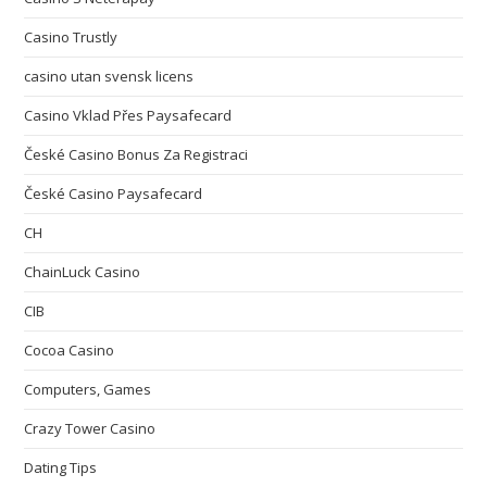
Casino Trustly
casino utan svensk licens
Casino Vklad Přes Paysafecard
České Casino Bonus Za Registraci
České Casino Paysafecard
CH
ChainLuck Casino
CIB
Cocoa Casino
Computers, Games
Crazy Tower Сasino
Dating Tips