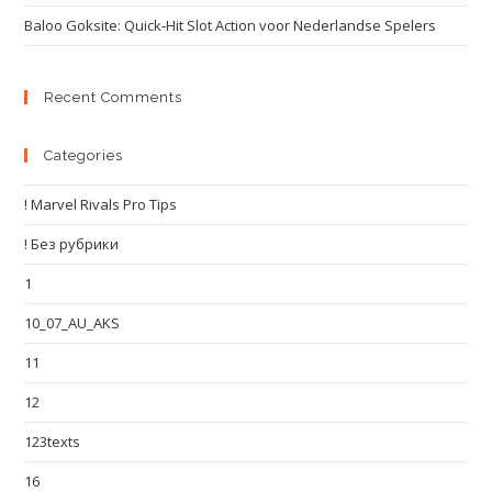
Baloo Goksite: Quick‑Hit Slot Action voor Nederlandse Spelers
Recent Comments
Categories
! Marvel Rivals Pro Tips
! Без рубрики
1
10_07_AU_AKS
11
12
123texts
16