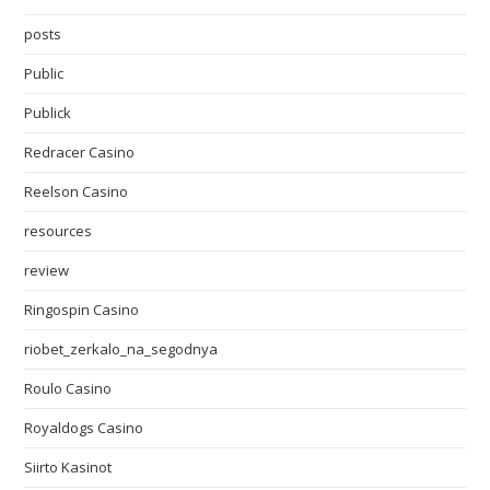
posts
Public
Publick
Redracer Casino
Reelson Casino
resources
review
Ringospin Casino
riobet_zerkalo_na_segodnya
Roulo Casino
Royaldogs Casino
Siirto Kasinot