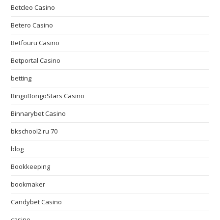
Betcleo Casino
Betero Casino
Betfouru Casino
Betportal Casino
betting
BingoBongoStars Casino
Binnarybet Casino
bkschool2.ru 70
blog
Bookkeeping
bookmaker
Candybet Casino
casino