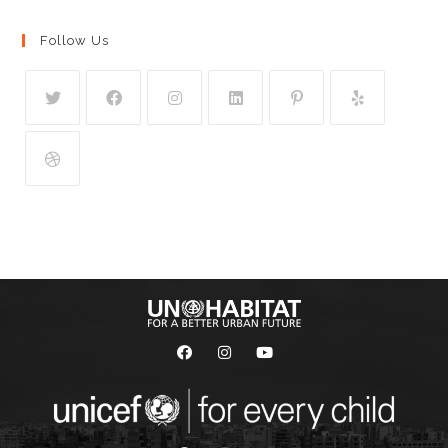
Follow Us