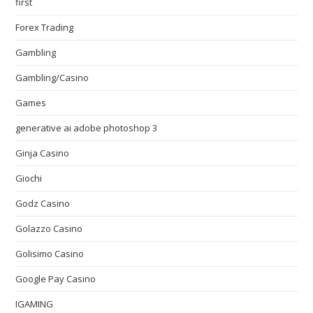
first
Forex Trading
Gambling
Gambling/Casino
Games
generative ai adobe photoshop 3
Ginja Casino
Giochi
Godz Casino
Golazzo Casino
Golisimo Casino
Google Pay Casino
IGAMING