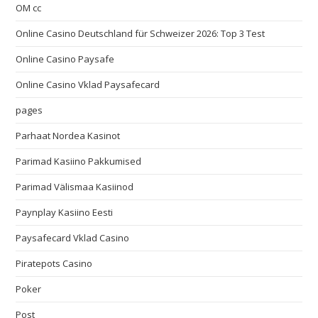
OM cc
Online Casino Deutschland für Schweizer 2026: Top 3 Test
Online Casino Paysafe
Online Casino Vklad Paysafecard
pages
Parhaat Nordea Kasinot
Parimad Kasiino Pakkumised
Parimad Välismaa Kasiinod
Paynplay Kasiino Eesti
Paysafecard Vklad Casino
Piratepots Casino
Poker
Post