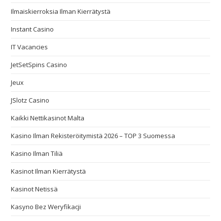
Ilmaiskierroksia Ilman Kierrätystä
Instant Casino
IT Vacancies
JetSetSpins Casino
Jeux
JSlotz Casino
Kaikki Nettikasinot Malta
Kasino Ilman Rekisteröitymistä 2026 – TOP 3 Suomessa
Kasino Ilman Tiliä
Kasinot Ilman Kierrätystä
Kasinot Netissä
Kasyno Bez Weryfikacji