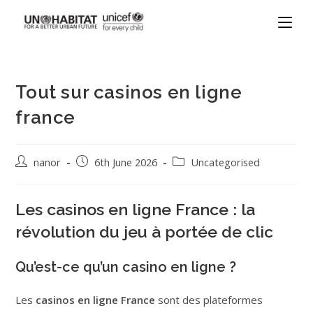
Tout sur casinos en ligne
france
nanor
6th June 2026
Uncategorised
Les casinos en ligne France : la
révolution du jeu à portée de clic
Qu’est-ce qu’un casino en ligne ?
Les
casinos en ligne France
sont des plateformes