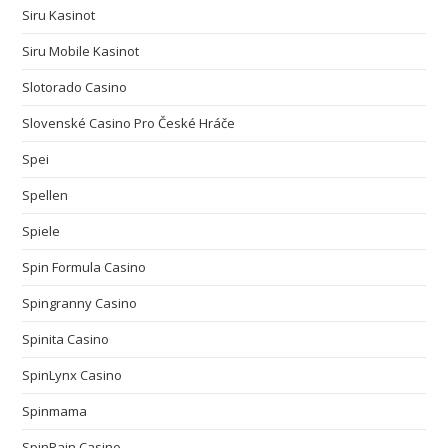
Siru Kasinot
Siru Mobile Kasinot
Slotorado Casino
Slovenské Casino Pro České Hráče
Spei
Spellen
Spiele
Spin Formula Casino
Spingranny Casino
Spinita Casino
SpinLynx Casino
Spinmama
SpinRain Casino