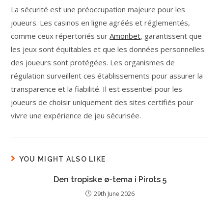
La sécurité est une préoccupation majeure pour les
joueurs. Les casinos en ligne agréés et réglementés,
comme ceux répertoriés sur
Amonbet
, garantissent que
les jeux sont équitables et que les données personnelles
des joueurs sont protégées. Les organismes de
régulation surveillent ces établissements pour assurer la
transparence et la fiabilité. Il est essentiel pour les
joueurs de choisir uniquement des sites certifiés pour
vivre une expérience de jeu sécurisée.
YOU MIGHT ALSO LIKE
Den tropiske ø-tema i Pirots 5
29th June 2026