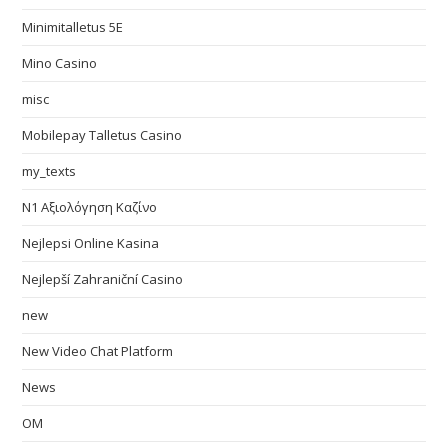
Minimitalletus 5E
Mino Casino
misc
Mobilepay Talletus Casino
my_texts
N1 Αξιολόγηση Καζίνο
Nejlepsi Online Kasina
Nejlepší Zahraniční Casino
new
New Video Chat Platform
News
OM