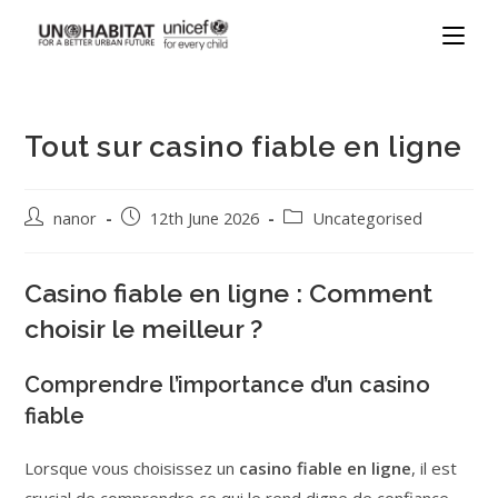
Tout sur casino fiable en ligne
nanor
12th June 2026
Uncategorised
Casino fiable en ligne : Comment
choisir le meilleur ?
Comprendre l’importance d’un casino
fiable
Lorsque vous choisissez un
casino fiable en ligne
, il est