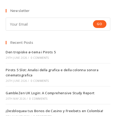
Newsletter
GO
Recent Posts
Den tropiske ø-tema i Pirots 5
29TH JUNE 2026
/
0 COMMENTS
Pirots 5 Slot: Analisi della grafica e della colonna sonora
cinematografica
26TH JUNE 2026
/
0 COMMENTS
GambleZen UK Login: A Comprehensive Study Report
20TH MAY 2026
/
0 COMMENTS
¡Desbloquea tus Bonos de Casino y Freebets en Colombia!