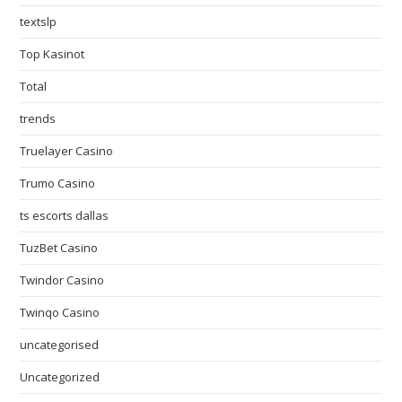
textslp
Top Kasinot
Total
trends
Truelayer Casino
Trumo Casino
ts escorts dallas
TuzBet Casino
Twindor Casino
Twinqo Casino
uncategorised
Uncategorized