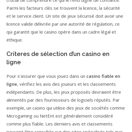
crucial de comprendre ce qui le rend digne de confiance.
Parmi les facteurs clés se trouvent la licence, la sécurité
et le service client. Un site de jeux sécurisé doit avoir une
licence valide délivrée par une autorité de régulation, ce
qui garantit que le casino opère dans un cadre légal et
éthique.
Criteres de sélection d’un casino en
ligne
Pour s’assurer que vous jouez dans un
casino fiable en
ligne
, vérifiez les avis des joueurs et les classements
indépendants. De plus, les jeux proposés devraient être
alimentés par des fournisseurs de logiciels réputés. Par
exemple, un casino qui utilise des jeux de sociétés comme
Microgaming ou NetEnt est généralement considéré
comme plus fiable. Les derniers avis et classements
peuvent être consultés sur des sites spécialisés tels que