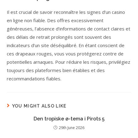
Il est crucial de savoir reconnaître les signes d’un casino
en ligne non fiable. Des offres excessivement
généreuses, l’absence d’informations de contact claires et
des délais de retrait prolongés sont souvent des
indicateurs d’un site déséquilibré. En étant conscient de
ces drapeaux rouges, vous vous protégerez contre de
potentielles arnaques. Pour réduire les risques, privilégiez
toujours des plateformes bien établies et des
recommandations fiables.
YOU MIGHT ALSO LIKE
Den tropiske ø-tema i Pirots 5
29th June 2026