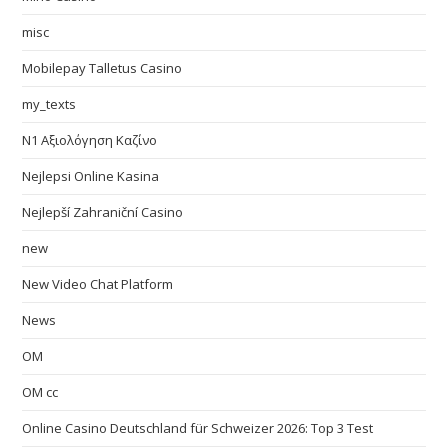
misc
Mobilepay Talletus Casino
my_texts
N1 Αξιολόγηση Καζίνο
Nejlepsi Online Kasina
Nejlepší Zahraniční Casino
new
New Video Chat Platform
News
OM
OM cc
Online Casino Deutschland für Schweizer 2026: Top 3 Test