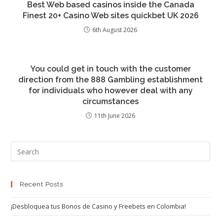
Best Web based casinos inside the Canada
Finest 20+ Casino Web sites quickbet UK 2026
6th August 2026
You could get in touch with the customer
direction from the 888 Gambling establishment
for individuals who however deal with any
circumstances
11th June 2026
Recent Posts
¡Desbloquea tus Bonos de Casino y Freebets en Colombia!