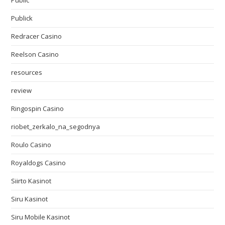
Public
Publick
Redracer Casino
Reelson Casino
resources
review
Ringospin Casino
riobet_zerkalo_na_segodnya
Roulo Casino
Royaldogs Casino
Siirto Kasinot
Siru Kasinot
Siru Mobile Kasinot