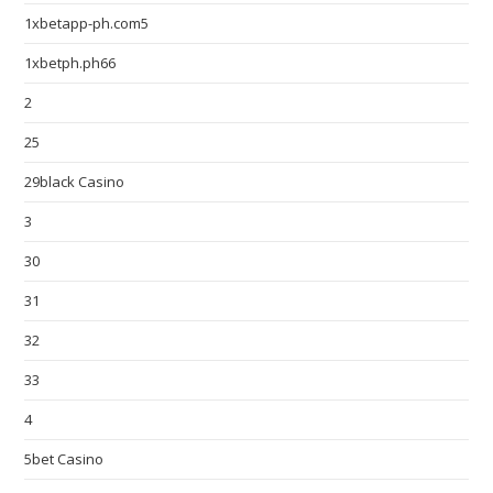
1xbetapp-ph.com5
1xbetph.ph66
2
25
29black Casino
3
30
31
32
33
4
5bet Casino