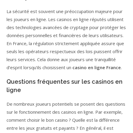
La sécurité est souvent une préoccupation majeure pour
les joueurs en ligne. Les casinos en ligne réputés utilisent
des technologies avancées de cryptage pour protéger les
données personnelles et financières de leurs utilisateurs.
En France, la régulation strictement appliquée assure que
seuls les opérateurs respectueux des lois puissent offrir
leurs services. Cela donne aux joueurs une tranquillité
d’esprit lorsqu’ils choisissent un
casino en ligne France
.
Questions fréquentes sur les casinos en
ligne
De nombreux joueurs potentiels se posent des questions
sur le fonctionnement des casinos en ligne. Par exemple,
comment choisir le bon casino ? Quelle est la différence
entre les jeux gratuits et payants ? En général, il est