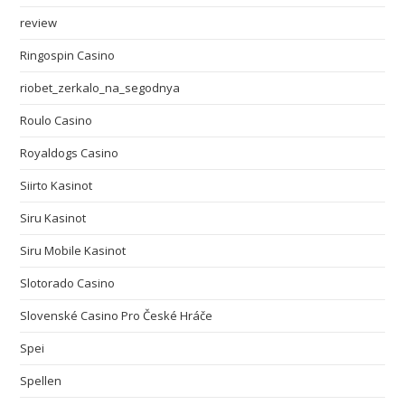
review
Ringospin Casino
riobet_zerkalo_na_segodnya
Roulo Casino
Royaldogs Casino
Siirto Kasinot
Siru Kasinot
Siru Mobile Kasinot
Slotorado Casino
Slovenské Casino Pro České Hráče
Spei
Spellen