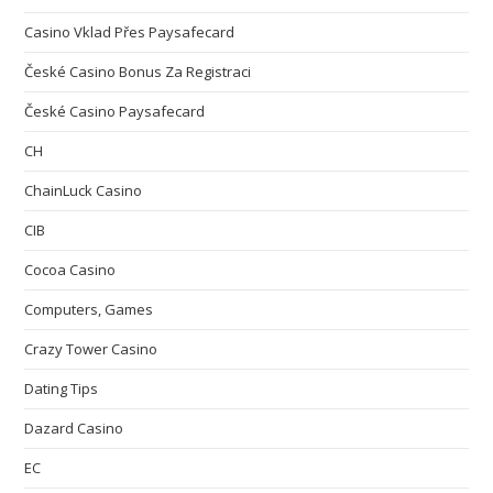
Casino Vklad Přes Paysafecard
České Casino Bonus Za Registraci
České Casino Paysafecard
CH
ChainLuck Casino
CIB
Cocoa Casino
Computers, Games
Crazy Tower Сasino
Dating Tips
Dazard Casino
EC