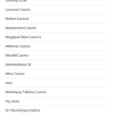
lotohelp.ru 80
Lussurio Casino
Maltan Kasinot
Mamzinobet Casino
Megapari New Casinos
Millioner Casino
MineBit Casino
Minimitalletus 5E
Mino Casino
misc
Mobilepay Talletus Casino
my_texts
N1 Αξιολόγηση Καζίνο