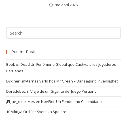
2nd April 2026
Recent Posts
Book of Dead Un Fenómeno Global que Cautiva a los Jugadores
Peruanos
Dyk ner i myternas värld hos Mr Green – Där sagor blir verklighet
Doradobet: El Viaje de un Gigante del Juego Peruano
¡El Juego del Mes en NoviBet: Un Fenómeno Colombiano!
10 Viktiga Ord För Svenska Spelare