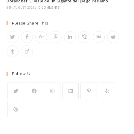
Doradobet: El Viaje de un Gigante del Juego Peruano
8TH AUGUST 2026
/
0 COMMENTS
Please Share This
Follow Us