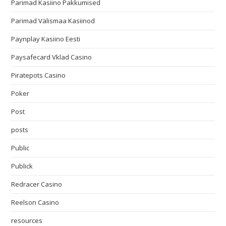
Parimad Kasiino Pakkumised
Parimad Välismaa Kasiinod
Paynplay Kasiino Eesti
Paysafecard Vklad Casino
Piratepots Casino
Poker
Post
posts
Public
Publick
Redracer Casino
Reelson Casino
resources