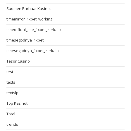
Suomen Parhaat Kasinot
t.memirror_1xbet_working
t.meofficial_site_1xbet_zerkalo
t.mesegodnya_1xbet
t.mesegodnya_1xbet_zerkalo
Tesor Casino
test
texts
textslp
Top Kasinot
Total
trends