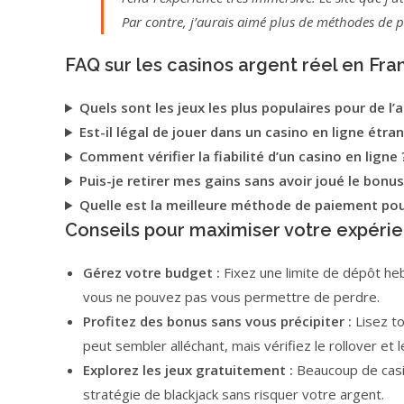
Par contre, j’aurais aimé plus de méthodes de 
FAQ sur les casinos argent réel en Fra
Quels sont les jeux les plus populaires pour de l’
Est-il légal de jouer dans un casino en ligne étra
Comment vérifier la fiabilité d’un casino en ligne 
Puis-je retirer mes gains sans avoir joué le bonus
Quelle est la meilleure méthode de paiement pour
Conseils pour maximiser votre expéri
Gérez votre budget :
Fixez une limite de dépôt he
vous ne pouvez pas vous permettre de perdre.
Profitez des bonus sans vous précipiter :
Lisez to
peut sembler alléchant, mais vérifiez le rollover et l
Explorez les jeux gratuitement :
Beaucoup de casi
stratégie de blackjack sans risquer votre argent.