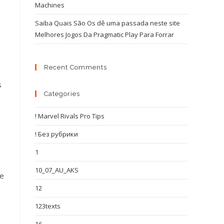
Machines
Saiba Quais São Os dê uma passada neste site
Melhores Jogos Da Pragmatic Play Para Forrar
Recent Comments
s
Categories
! Marvel Rivals Pro Tips
! Без рубрики
1
10_07_AU_AKS
te
12
123texts