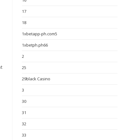
16
17
18
1xbetapp-ph.com5
1xbetph.ph66
2
nt
25
29black Casino
3
30
31
32
33