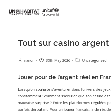
Tout sur casino argent
nanor
30th May 2026
Uncategorised
Jouer pour de l’argent réel en Fra
Lorsqu’on souhaite s’aventurer dans l’univers des jeux d
constamment : comment s’assurer que son casino est fi
mauvaise surprise ? Entre les plateformes régulées par
parfois déroutant. Pour un joueur français, la clé rési