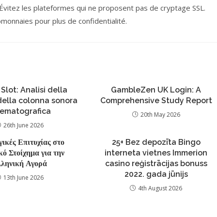
Évitez les plateformes qui ne proposent pas de cryptage SSL.
monnaies pour plus de confidentialité.
 Slot: Analisi della
GambleZen UK Login: A
 della colonna sonora
Comprehensive Study Report
nematografica
20th May 2026
26th June 2026
ικές Επιτυχίας στο
25+ Bez depozīta Bingo
ό Στοίχημα για την
interneta vietnes Immerion
ληνική Αγορά
casino reģistrācijas bonuss
2022. gada jūnijs
13th June 2026
4th August 2026