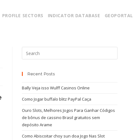
PROFILE SECTORS
INDICATOR DATABASE
GEOPORTAL
Recent Posts
Bally Veja isso Wulff Casinos Online
e
Como Jogar buffalo blitz PayPal Caça
Ouro Slots, Melhores Jogos Para Ganhar Códigos
de bônus de cassino Brasil gratuitos sem
depósito Arame
Como Abiscoitar choy sun doa Jogo Nas Slot