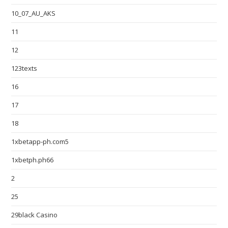
10_07_AU_AKS
11
12
123texts
16
17
18
1xbetapp-ph.com5
1xbetph.ph66
2
25
29black Casino