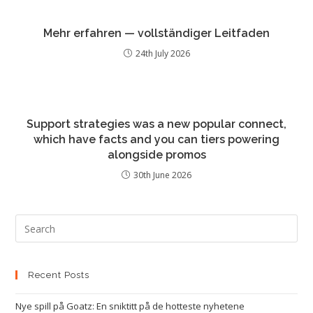
Mehr erfahren — vollständiger Leitfaden
24th July 2026
Support strategies was a new popular connect,
which have facts and you can tiers powering
alongside promos
30th June 2026
Recent Posts
Nye spill på Goatz: En sniktitt på de hotteste nyhetene