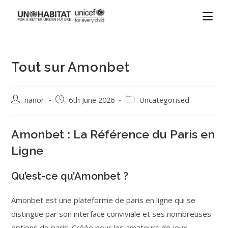
Tout sur Amonbet
nanor
6th June 2026
Uncategorised
Amonbet : La Référence du Paris en
Ligne
Qu’est-ce qu’Amonbet ?
Amonbet est une plateforme de paris en ligne qui se
distingue par son interface conviviale et ses nombreuses
options de paris. Créée pour les amateurs de jeux