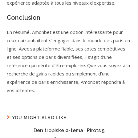
expérience adaptée à tous les niveaux d’expertise.
Conclusion
En résumé, Amonbet est une option intéressante pour
ceux qui souhaitent s’engager dans le monde des paris en
ligne. Avec sa plateforme fiable, ses cotes compétitives
et ses options de paris diversifiées, il s’agit d’une
référence qui mérite d’être explorée. Que vous soyez à la
recherche de gains rapides ou simplement d’une
expérience de paris enrichissante, Amonbet répondra à
vos attentes.
YOU MIGHT ALSO LIKE
Den tropiske ø-tema i Pirots 5