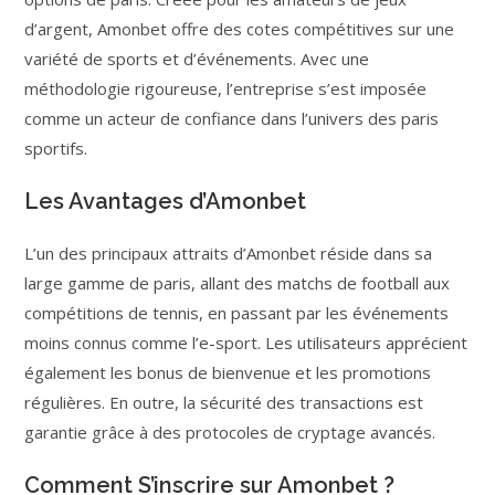
d’argent, Amonbet offre des cotes compétitives sur une
variété de sports et d’événements. Avec une
méthodologie rigoureuse, l’entreprise s’est imposée
comme un acteur de confiance dans l’univers des paris
sportifs.
Les Avantages d’Amonbet
L’un des principaux attraits d’Amonbet réside dans sa
large gamme de paris, allant des matchs de football aux
compétitions de tennis, en passant par les événements
moins connus comme l’e-sport. Les utilisateurs apprécient
également les bonus de bienvenue et les promotions
régulières. En outre, la sécurité des transactions est
garantie grâce à des protocoles de cryptage avancés.
Comment S’inscrire sur Amonbet ?