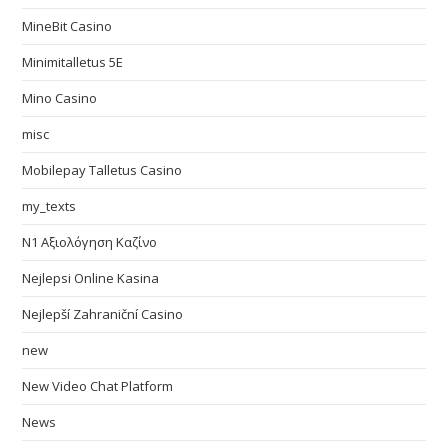
MineBit Casino
Minimitalletus 5E
Mino Casino
misc
Mobilepay Talletus Casino
my_texts
N1 Αξιολόγηση Καζίνο
Nejlepsi Online Kasina
Nejlepší Zahraniční Casino
new
New Video Chat Platform
News