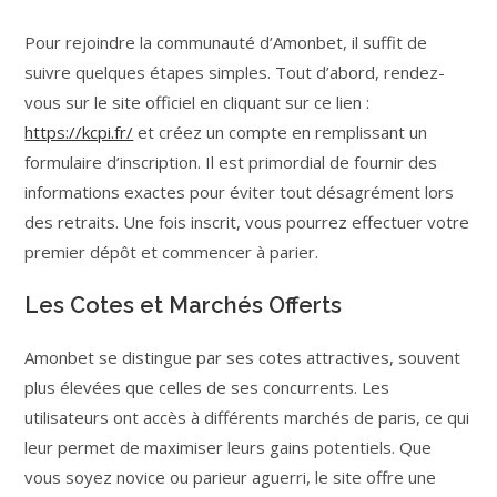
Pour rejoindre la communauté d’Amonbet, il suffit de
suivre quelques étapes simples. Tout d’abord, rendez-
vous sur le site officiel en cliquant sur ce lien :
https://kcpi.fr/
et créez un compte en remplissant un
formulaire d’inscription. Il est primordial de fournir des
informations exactes pour éviter tout désagrément lors
des retraits. Une fois inscrit, vous pourrez effectuer votre
premier dépôt et commencer à parier.
Les Cotes et Marchés Offerts
Amonbet se distingue par ses cotes attractives, souvent
plus élevées que celles de ses concurrents. Les
utilisateurs ont accès à différents marchés de paris, ce qui
leur permet de maximiser leurs gains potentiels. Que
vous soyez novice ou parieur aguerri, le site offre une