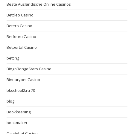
Beste Ausländische Online Casinos
Betcleo Casino
Betero Casino
Betfouru Casino
Betportal Casino
betting
BingoBongoStars Casino
Binnarybet Casino
bkschool2.ru 70
blog
Bookkeeping
bookmaker
Candybet Casino