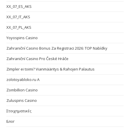
XX_07_ES_AKS
XX_07_IT_AKS
XX_07_PL_AKS
Yoyospins Casino
Zahraniční Casino Bonus Za Registraci 2026: TOP Nabídky
Zahraniční Casino Pro České Hráče
Zimpler ei toimi? Vianmääritys & Rahojen Palautus
zolotoyabloko.ru A
Zombillion Casino
Zuluspins Casino
Στοιχηματικές
Блог