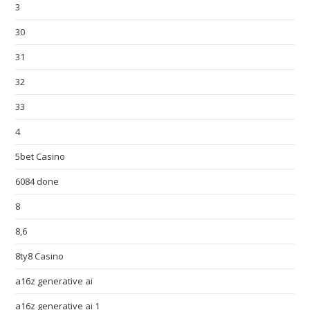
3
30
31
32
33
4
5bet Casino
6084 done
8
8,6
8ty8 Casino
a16z generative ai
a16z generative ai 1