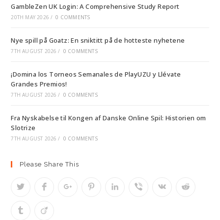
GambleZen UK Login: A Comprehensive Study Report
20TH MAY 2026
/
0 COMMENTS
Nye spill på Goatz: En sniktitt på de hotteste nyhetene
7TH AUGUST 2026
/
0 COMMENTS
¡Domina los Torneos Semanales de PlayUZU y Llévate
Grandes Premios!
7TH AUGUST 2026
/
0 COMMENTS
Fra Nyskabelse til Kongen af Danske Online Spil: Historien om
Slotrize
7TH AUGUST 2026
/
0 COMMENTS
Please Share This