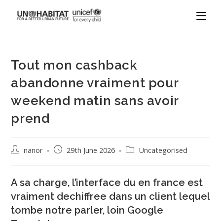
Tout mon cashback
abandonne vraiment pour
weekend matin sans avoir
prend
nanor
29th June 2026
Uncategorised
A sa charge, l’interface du en france est
vraiment dechiffree dans un client lequel
tombe notre parler, loin Google