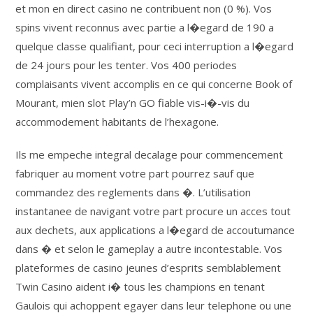
et mon en direct casino ne contribuent non (0 %). Vos
spins vivent reconnus avec partie a l�egard de 190 a
quelque classe qualifiant, pour ceci interruption a l�egard
de 24 jours pour les tenter. Vos 400 periodes
complaisants vivent accomplis en ce qui concerne Book of
Mourant, mien slot Play’n GO fiable vis-i�-vis du
accommodement habitants de l’hexagone.
Ils me empeche integral decalage pour commencement
fabriquer au moment votre part pourrez sauf que
commandez des reglements dans �. L’utilisation
instantanee de navigant votre part procure un acces tout
aux dechets, aux applications a l�egard de accoutumance
dans � et selon le gameplay a autre incontestable. Vos
plateformes de casino jeunes d’esprits semblablement
Twin Casino aident i� tous les champions en tenant
Gaulois qui achoppent egayer dans leur telephone ou une