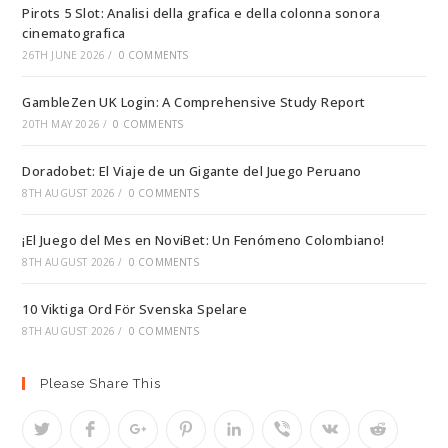
Pirots 5 Slot: Analisi della grafica e della colonna sonora
cinematografica
26TH JUNE 2026
/
0 COMMENTS
GambleZen UK Login: A Comprehensive Study Report
20TH MAY 2026
/
0 COMMENTS
Doradobet: El Viaje de un Gigante del Juego Peruano
8TH AUGUST 2026
/
0 COMMENTS
¡El Juego del Mes en NoviBet: Un Fenómeno Colombiano!
8TH AUGUST 2026
/
0 COMMENTS
10 Viktiga Ord För Svenska Spelare
8TH AUGUST 2026
/
0 COMMENTS
Please Share This