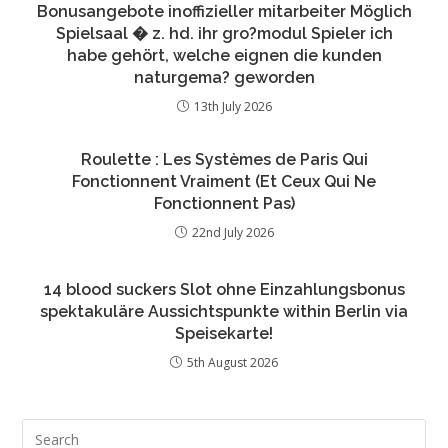
Bonusangebote inoffizieller mitarbeiter Möglich
Spielsaal � z. hd. ihr gro?modul Spieler ich
habe gehört, welche eignen die kunden
naturgema? geworden
13th July 2026
Roulette : Les Systèmes de Paris Qui
Fonctionnent Vraiment (Et Ceux Qui Ne
Fonctionnent Pas)
22nd July 2026
14 blood suckers Slot ohne Einzahlungsbonus
spektakuläre Aussichtspunkte within Berlin via
Speisekarte!
5th August 2026