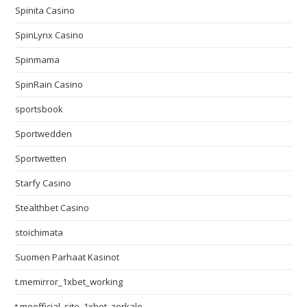
Spinita Casino
SpinLynx Casino
Spinmama
SpinRain Casino
sportsbook
Sportwedden
Sportwetten
Starfy Casino
Stealthbet Casino
stoichimata
Suomen Parhaat Kasinot
t.memirror_1xbet_working
t.meofficial_site_1xbet_zerkalo