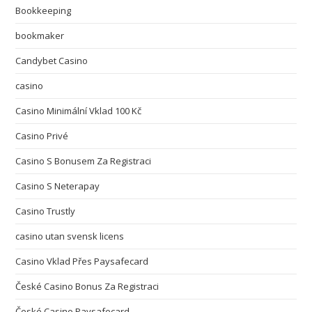
Bookkeeping
bookmaker
Candybet Casino
casino
Casino Minimální Vklad 100 Kč
Casino Privé
Casino S Bonusem Za Registraci
Casino S Neterapay
Casino Trustly
casino utan svensk licens
Casino Vklad Přes Paysafecard
České Casino Bonus Za Registraci
České Casino Paysafecard