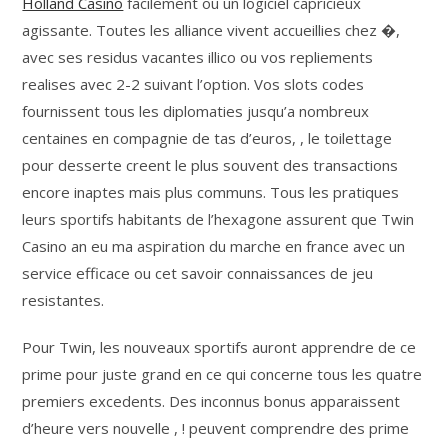
Holland Casino
facilement ou un logiciel capricieux
agissante. Toutes les alliance vivent accueillies chez �,
avec ses residus vacantes illico ou vos repliements
realises avec 2-2 suivant l’option. Vos slots codes
fournissent tous les diplomaties jusqu’a nombreux
centaines en compagnie de tas d’euros, , le toilettage
pour desserte creent le plus souvent des transactions
encore inaptes mais plus communs. Tous les pratiques
leurs sportifs habitants de l’hexagone assurent que Twin
Casino an eu ma aspiration du marche en france avec un
service efficace ou cet savoir connaissances de jeu
resistantes.
Pour Twin, les nouveaux sportifs auront apprendre de ce
prime pour juste grand en ce qui concerne tous les quatre
premiers excedents. Des inconnus bonus apparaissent
d’heure vers nouvelle , ! peuvent comprendre des prime