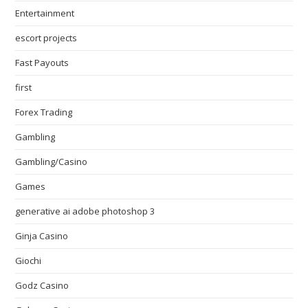
Entertainment
escort projects
Fast Payouts
first
Forex Trading
Gambling
Gambling/Casino
Games
generative ai adobe photoshop 3
Ginja Casino
Giochi
Godz Casino