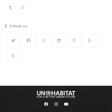
Follow Us