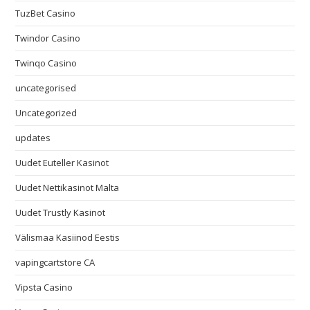
TuzBet Casino
Twindor Casino
Twinqo Casino
uncategorised
Uncategorized
updates
Uudet Euteller Kasinot
Uudet Nettikasinot Malta
Uudet Trustly Kasinot
Välismaa Kasiinod Eestis
vapingcartstore CA
Vipsta Casino