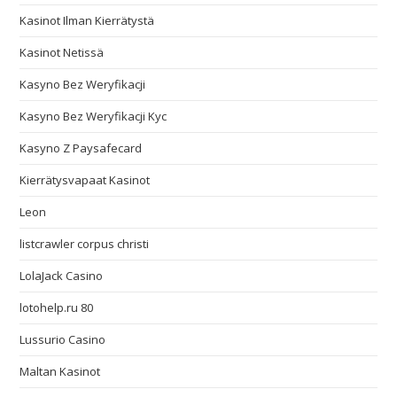
Kasinot Ilman Kierrätystä
Kasinot Netissä
Kasyno Bez Weryfikacji
Kasyno Bez Weryfikacji Kyc
Kasyno Z Paysafecard
Kierrätysvapaat Kasinot
Leon
listcrawler corpus christi
LolaJack Casino
lotohelp.ru 80
Lussurio Casino
Maltan Kasinot