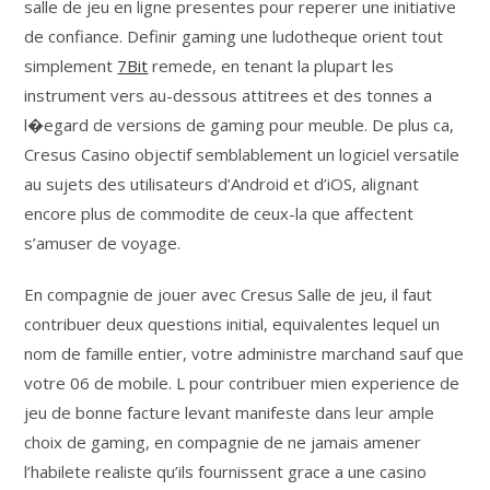
salle de jeu en ligne presentes pour reperer une initiative
de confiance. Definir gaming une ludotheque orient tout
simplement
7Bit
remede, en tenant la plupart les
instrument vers au-dessous attitrees et des tonnes a
l�egard de versions de gaming pour meuble. De plus ca,
Cresus Casino objectif semblablement un logiciel versatile
au sujets des utilisateurs d’Android et d’iOS, alignant
encore plus de commodite de ceux-la que affectent
s’amuser de voyage.
En compagnie de jouer avec Cresus Salle de jeu, il faut
contribuer deux questions initial, equivalentes lequel un
nom de famille entier, votre administre marchand sauf que
votre 06 de mobile. L pour contribuer mien experience de
jeu de bonne facture levant manifeste dans leur ample
choix de gaming, en compagnie de ne jamais amener
l’habilete realiste qu’ils fournissent grace a une casino