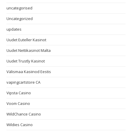
uncategorised
Uncategorized
updates
Uudet Euteller Kasinot
Uudet Nettikasinot Malta
Uudet Trustly Kasinot
Välismaa Kasiinod Eestis
vapingcartstore CA
Vipsta Casino
Voom Casino
WildChance Casino
Wildies Casino