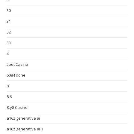
30
31
32
33
4
5bet Casino
6084 done
8
8,6
8ty8 Casino
a16z generative ai
a16z generative ai 1