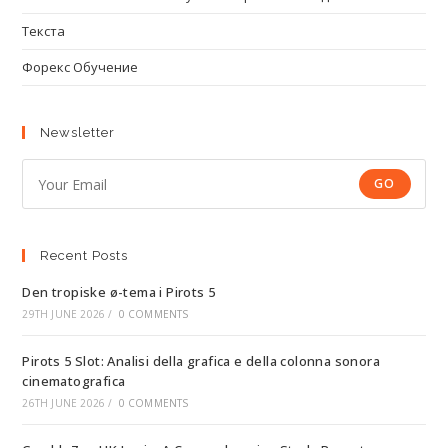
Текста
Форекс Обучение
Newsletter
GO
Recent Posts
Den tropiske ø-tema i Pirots 5
29TH JUNE 2026
/
0 COMMENTS
Pirots 5 Slot: Analisi della grafica e della colonna sonora
cinematografica
26TH JUNE 2026
/
0 COMMENTS