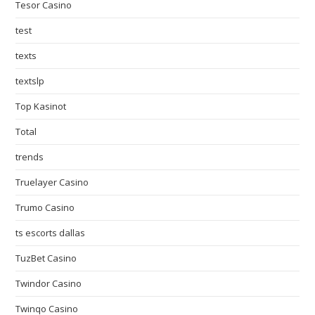
Tesor Casino
test
texts
textslp
Top Kasinot
Total
trends
Truelayer Casino
Trumo Casino
ts escorts dallas
TuzBet Casino
Twindor Casino
Twinqo Casino