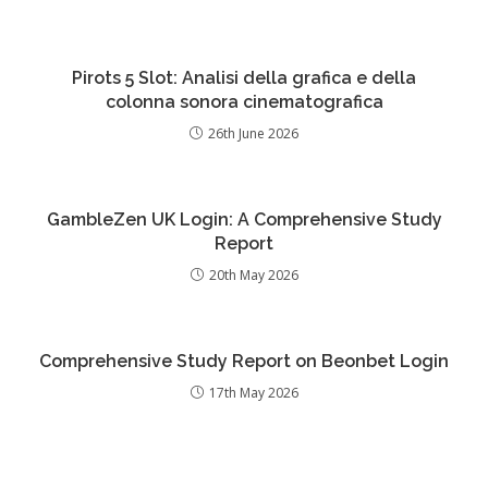
Pirots 5 Slot: Analisi della grafica e della
colonna sonora cinematografica
26th June 2026
GambleZen UK Login: A Comprehensive Study
Report
20th May 2026
Comprehensive Study Report on Beonbet Login
17th May 2026