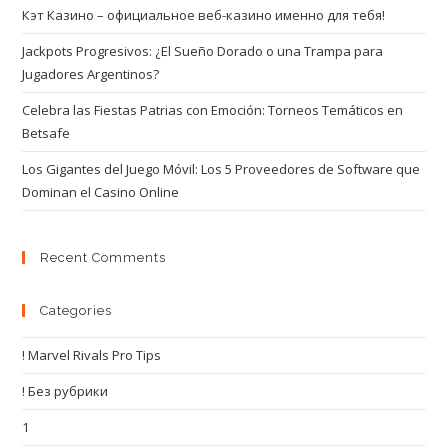
Кэт Казино – официальное веб-казино именно для тебя!
Jackpots Progresivos: ¿El Sueño Dorado o una Trampa para
Jugadores Argentinos?
Celebra las Fiestas Patrias con Emoción: Torneos Temáticos en
Betsafe
Los Gigantes del Juego Móvil: Los 5 Proveedores de Software que
Dominan el Casino Online
Recent Comments
Categories
! Marvel Rivals Pro Tips
! Без рубрики
1