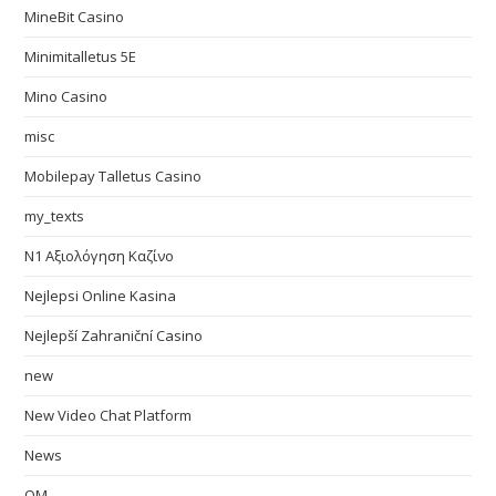
MineBit Casino
Minimitalletus 5E
Mino Casino
misc
Mobilepay Talletus Casino
my_texts
N1 Αξιολόγηση Καζίνο
Nejlepsi Online Kasina
Nejlepší Zahraniční Casino
new
New Video Chat Platform
News
OM