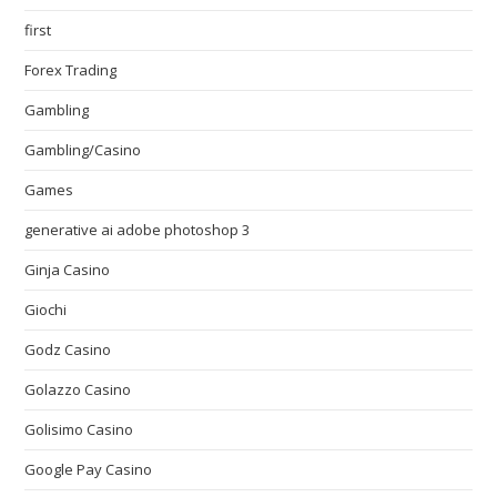
first
Forex Trading
Gambling
Gambling/Casino
Games
generative ai adobe photoshop 3
Ginja Casino
Giochi
Godz Casino
Golazzo Casino
Golisimo Casino
Google Pay Casino