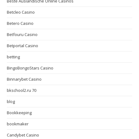
Beste Ausländische Online Casinos
Betcleo Casino
Betero Casino
Betfouru Casino
Betportal Casino
betting
BingoBongoStars Casino
Binnarybet Casino
bkschool2.ru 70
blog
Bookkeeping
bookmaker
Candybet Casino