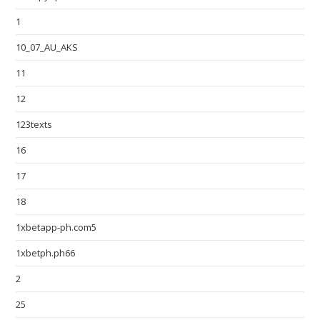
1
10_07_AU_AKS
11
12
123texts
16
17
18
1xbetapp-ph.com5
1xbetph.ph66
2
25