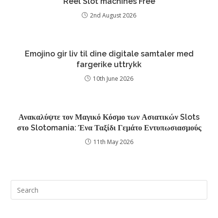
Reel Slot machines Free
2nd August 2026
Emojino gir liv til dine digitale samtaler med
fargerike uttrykk
10th June 2026
Ανακαλύψτε τον Μαγικό Κόσμο των Ασιατικών Slots
στο Slotomania: Ένα Ταξίδι Γεμάτο Εντυπωσιασμούς
11th May 2026