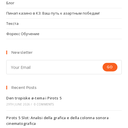
Блог
Пинап казино в КЗ: Ваш путь к азартным победам!
Текста
Форекс Обучение
Newsletter
GO
Recent Posts
Den tropiske ø-tema i Pirots 5
29TH JUNE 2026
/
0 COMMENTS
Pirots 5 Slot: Analisi della grafica e della colonna sonora
cinematografica