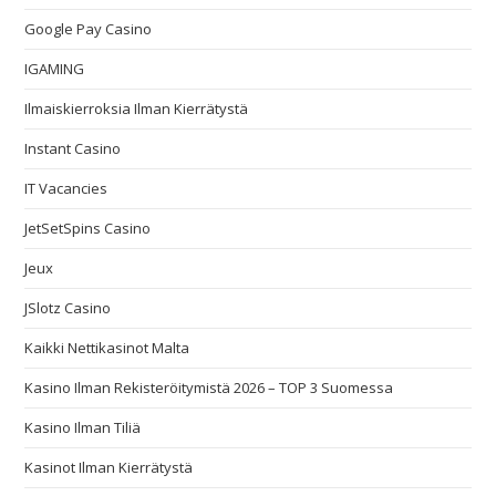
Google Pay Casino
IGAMING
Ilmaiskierroksia Ilman Kierrätystä
Instant Casino
IT Vacancies
JetSetSpins Casino
Jeux
JSlotz Casino
Kaikki Nettikasinot Malta
Kasino Ilman Rekisteröitymistä 2026 – TOP 3 Suomessa
Kasino Ilman Tiliä
Kasinot Ilman Kierrätystä