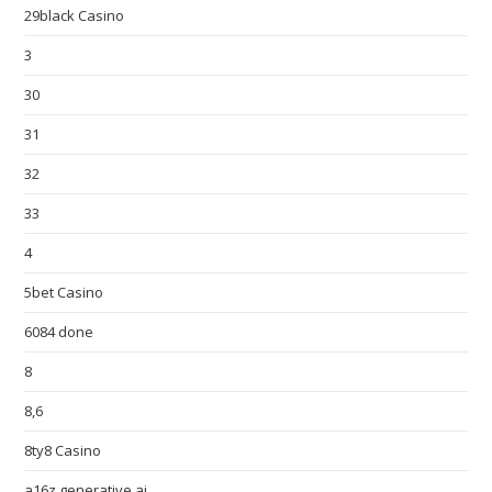
29black Casino
3
30
31
32
33
4
5bet Casino
6084 done
8
8,6
8ty8 Casino
a16z generative ai