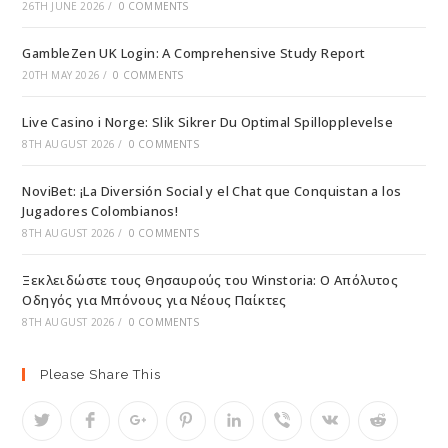
26TH JUNE 2026
/
0 COMMENTS
GambleZen UK Login: A Comprehensive Study Report
20TH MAY 2026
/
0 COMMENTS
Live Casino i Norge: Slik Sikrer Du Optimal Spillopplevelse
8TH AUGUST 2026
/
0 COMMENTS
NoviBet: ¡La Diversión Social y el Chat que Conquistan a los
Jugadores Colombianos!
8TH AUGUST 2026
/
0 COMMENTS
Ξεκλειδώστε τους Θησαυρούς του Winstoria: Ο Απόλυτος
Οδηγός για Μπόνους για Νέους Παίκτες
8TH AUGUST 2026
/
0 COMMENTS
Please Share This