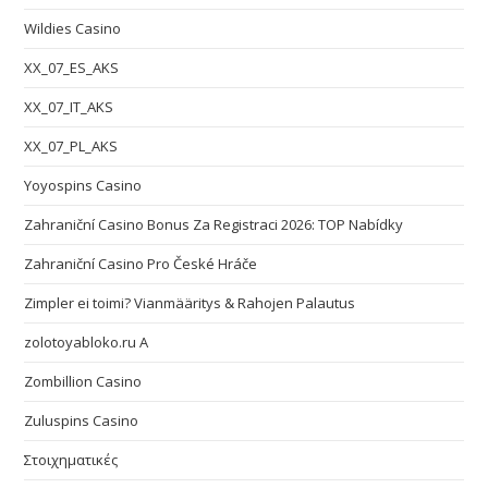
Wildies Casino
XX_07_ES_AKS
XX_07_IT_AKS
XX_07_PL_AKS
Yoyospins Casino
Zahraniční Casino Bonus Za Registraci 2026: TOP Nabídky
Zahraniční Casino Pro České Hráče
Zimpler ei toimi? Vianmääritys & Rahojen Palautus
zolotoyabloko.ru A
Zombillion Casino
Zuluspins Casino
Στοιχηματικές