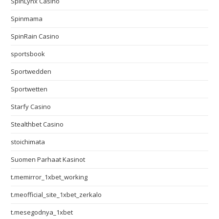
SpinLynx Casino
Spinmama
SpinRain Casino
sportsbook
Sportwedden
Sportwetten
Starfy Casino
Stealthbet Casino
stoichimata
Suomen Parhaat Kasinot
t.memirror_1xbet_working
t.meofficial_site_1xbet_zerkalo
t.mesegodnya_1xbet