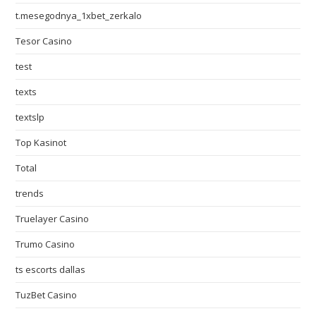
t.mesegodnya_1xbet_zerkalo
Tesor Casino
test
texts
textslp
Top Kasinot
Total
trends
Truelayer Casino
Trumo Casino
ts escorts dallas
TuzBet Casino