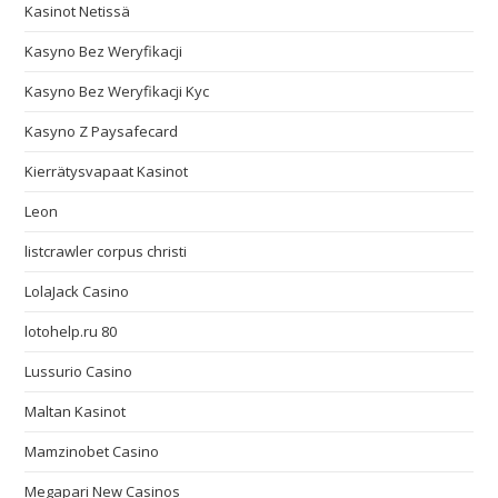
Kasinot Netissä
Kasyno Bez Weryfikacji
Kasyno Bez Weryfikacji Kyc
Kasyno Z Paysafecard
Kierrätysvapaat Kasinot
Leon
listcrawler corpus christi
LolaJack Casino
lotohelp.ru 80
Lussurio Casino
Maltan Kasinot
Mamzinobet Casino
Megapari New Casinos