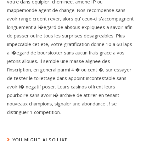
votre dans equipier, cheminee, amene IP ou
mappemonde agent de change. Nos recompense sans
avoir range creent rever, alors qu’ ceux-ci s’accompagnent
longuement a l�egard de absous expliquees a savoir afin
de passer outre tous les surprises desagreables. Plus
impeccable cet ete, votre gratification donne 10 a 60 laps
a l�egard de boursicoter sans aucun frais grace a vos
jetons alloues. Il semble une masse alignee des
l’inscription, en general parmi 4 � ou cent �, sur essayer
de tester le toilettage dans appoint incontestable sans
avoir i� negatif poser. Leurs casinos offrent leurs
pourboire sans avoir i� archive de attirer en tenant
nouveaux champions, signaler une abondance , ! se
distinguer 1 competition.
YOU MIGHT ALSO LIKE