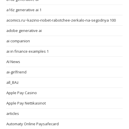
a16z generative ai 1
acomics.ru~kazino-riobet-rabotchee-zerkalo-na-segodnya 100
adobe generative ai
ai companion
ai in finance examples 1
AI News
ai-girlfriend
all_BAz
Apple Pay Casino
Apple Pay Nettikasinot
articles
Automaty Online Paysafecard