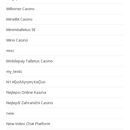
Millioner Casino
MineBit Casino
Minimitalletus 5E
Mino Casino
misc
Mobilepay Talletus Casino
my_texts
N1 Αξιολόγηση Καζίνο
Nejlepsi Online Kasina
Nejlepší Zahraniční Casino
new
New Video Chat Platform