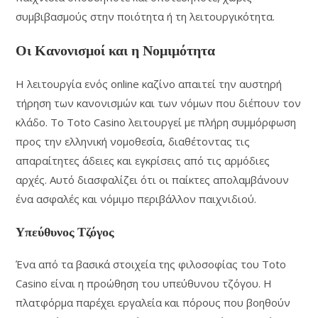
συμβιβασμούς στην ποιότητα ή τη λειτουργικότητα.
Οι Κανονισμοί και η Νομιμότητα
Η λειτουργία ενός online καζίνο απαιτεί την αυστηρή
τήρηση των κανονισμών και των νόμων που διέπουν τον
κλάδο. Το Toto Casino λειτουργεί με πλήρη συμμόρφωση
προς την ελληνική νομοθεσία, διαθέτοντας τις
απαραίτητες άδειες και εγκρίσεις από τις αρμόδιες
αρχές. Αυτό διασφαλίζει ότι οι παίκτες απολαμβάνουν
ένα ασφαλές και νόμιμο περιβάλλον παιχνιδιού.
Υπεύθυνος Τζόγος
Ένα από τα βασικά στοιχεία της φιλοσοφίας του Toto
Casino είναι η προώθηση του υπεύθυνου τζόγου. Η
πλατφόρμα παρέχει εργαλεία και πόρους που βοηθούν