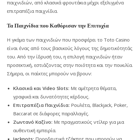
παιχνιδιών, από κλασικά φρουτάκια μέχρι εξελιγμένα
επιτραπέζια παιχνίδια.
Τα Παιχνίδια που Καθόρισαν την Επιτυχία
Η γκάμα των παιχνιδιών που προσφέρει το Toto Casino
είναι ένας από τους βασικούς λόγους της δημοτικότητάς
του. Από την ίδρυσή του, η επιλογή παιχνιδιών ήταν
προσεκτική, εστιάζοντας στην ποιότητα και την ποικιλία.
Σήμερα, οι παίκτες μπορούν να βρουν:
Κλασικά και Video Slots:
Με αμέτρητα θέματα,
γραφικά και δυνατότητες κέρδους.
Επιτραπέζια Παιχνίδια:
Ρουλέτα, Blackjack, Poker,
Baccarat σε διάφορες παραλλαγές.
Ζωντανό Καζίνο:
Με πραγματικούς ντίλερ για μια
αυθεντική εμπειρία.
Jackpots:
Προοδευτικά τζάκποτ που μπορούν να