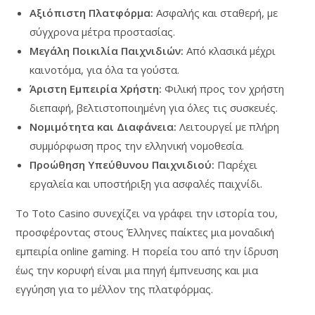
Αξιόπιστη Πλατφόρμα:
Ασφαλής και σταθερή, με
σύγχρονα μέτρα προστασίας.
Μεγάλη Ποικιλία Παιχνιδιών:
Από κλασικά μέχρι
καινοτόμα, για όλα τα γούστα.
Άριστη Εμπειρία Χρήστη:
Φιλική προς τον χρήστη
διεπαφή, βελτιστοποιημένη για όλες τις συσκευές.
Νομιμότητα και Διαφάνεια:
Λειτουργεί με πλήρη
συμμόρφωση προς την ελληνική νομοθεσία.
Προώθηση Υπεύθυνου Παιχνιδιού:
Παρέχει
εργαλεία και υποστήριξη για ασφαλές παιχνίδι.
Το Toto Casino συνεχίζει να γράφει την ιστορία του,
προσφέροντας στους Έλληνες παίκτες μια μοναδική
εμπειρία online gaming. Η πορεία του από την ίδρυση
έως την κορυφή είναι μια πηγή έμπνευσης και μια
εγγύηση για το μέλλον της πλατφόρμας.