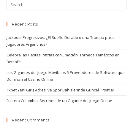
Recent Posts
Jackpots Progresivos: ¿El Sueño Dorado o una Trampa para
Jugadores Argentinos?
Celebra las Fiestas Patrias con Emoción: Torneos Temáticos en
Betsafe
Los Gigantes del Juego Móvil: Los 5 Proveedores de Software que
Dominan el Casino Online
1xbet Yeni Giriş Adresi ve Spor Bahislerinde Güncel Fırsatlar
Fullreto Colombia: Secretos de un Gigante del Juego Online
Recent Comments