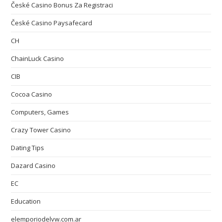
České Casino Bonus Za Registraci
České Casino Paysafecard
CH
ChainLuck Casino
CIB
Cocoa Casino
Computers, Games
Crazy Tower Сasino
Dating Tips
Dazard Casino
EC
Education
elemporiodelvw.com.ar