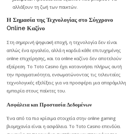
αλλάξουν τη ζωή των παικτών.
Η Σημασία της Τεχνολογίας στο Σύγχρονο
Online Καζίνο
Στη σημερινή ψηφιακή εποχή, η τεχνολογία δεν είναι
απλώς ένα εργαλείο, αλλά η καρδιά κάθε επιτυχημένης
online επιχείρησης, και τα online καζίνο δεν αποτελούν
εξαίρεση. Το Toto Casino έχει κατανοήσει πλήρως αυτή
την πραγματικότητα, ενσωματώνοντας τις τελευταίες
τεχνολογικές εξελίξεις για να προσφέρει μια απαράμιλλη
εμπειρία στους παίκτες του.
Ασφάλεια και Προστασία Δεδομένων
Ένα από τα πιο κρίσιμα στοιχεία στην online gaming
βιομηχανία είναι η ασφάλεια. Το Toto Casino επενδύει