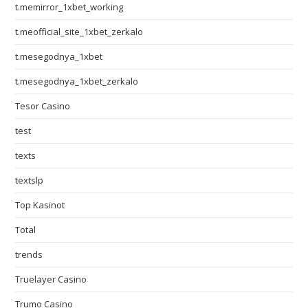
t.memirror_1xbet_working
t.meofficial_site_1xbet_zerkalo
t.mesegodnya_1xbet
t.mesegodnya_1xbet_zerkalo
Tesor Casino
test
texts
textslp
Top Kasinot
Total
trends
Truelayer Casino
Trumo Casino