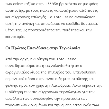
των online καζίνο στην Ελλάδα βρισκόταν σε μια φάση
ανάπτυξης, με τους παίκτες να αναζητούν αξιόπιστες
και σύγχρονες επιλογές. Το Toto Casino αναγνώρισε
αυτή την ανάγκη και αποφάσισε να εισέλθει δυναμικά,
θέτοντας ως προτεραιότητα την ποιότητα και την
καινοτομία.
Οι Πρώτες Επενδύσεις στην Τεχνολογία
Από την αρχή, η διοίκηση του Toto Casino
συνειδητοποίησε ότι η τεχνολογία θα ήταν ο
ακρογωνιαίος λίθος της επιτυχίας του. Επενδύθηκαν
σημαντικοί πόροι στην ανάπτυξη μιας σταθερής και
φιλικής προς τον χρήστη πλατφόρμας. Αυτό σήμαινε την
υιοθέτηση των πιο σύγχρονων τεχνολογιών για την
ασφάλεια των συναλλαγών, την προστασία των
προσωπικών δεδομένων και την ομαλή λειτουργία των