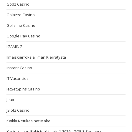
Godz Casino
Golazzo Casino
Golisimo Casino
Google Pay Casino
IGAMING
Ilmaiskierroksia Ilman Kierrätystä
Instant Casino
IT Vacancies
JetSetSpins Casino
Jeux
JSlotz Casino
Kaikki Nettikasinot Malta
Kasino Ilman Rekisteröitymistä 2026 – TOP 3 Suomessa