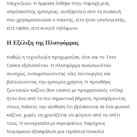
παιχνιδιών. Η έμφαση δόθηκε στην παροχή μιας
απρόσκοπτης εμπειρίας, ανεξάρτητα από τη συσκευή
που χρησιμοποιούσε ο παίκτης, είτε ήταν υπολογιστής,
είτε tablet, είτε κινητό τηλέφωνο.
Η Εξέλιξη της Πλατφόρμας
Καθώς η τεχνολογία προχωρούσε, έτσι και το Toto
Casino εξελισσόταν. Η πλατφόρμα ανανεωνόταν
συνεχώς, ενσωματώνοντας νέες λειτουργίες και
βελτιώνοντας την εμπειρία χρήστη. Η προσθήκη
ζωντανών καζίνο (live casino) με πραγματικούς ντίλερ
ήταν ένα από τα πιο σημαντικά βήματα, προσφέροντας
στους παίκτες την αίσθηση ότι βρίσκονται σε ένα φυσικό
καζίνο, χωρίς να χρειάζεται να φύγουν από το σπίτι
τους. Η συνεργασία με κορυφαίους παρόχους
λογισμικού εξασφάλισε μια τεράστια ποικιλία