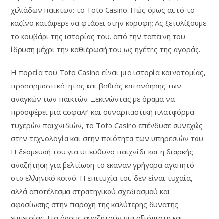
χιλιάδων παικτών: το Toto Casino. Πώς όμως αυτό το
καζίνο κατάφερε να φτάσει στην κορυφή; Ας ξετυλίξουμε
το κουβάρι της ιστορίας του, από την ταπεινή του
ίδρυση μέχρι την καθιέρωσή του ως ηγέτης της αγοράς.
Η πορεία του Toto Casino είναι μια ιστορία καινοτομίας,
προσαρμοστικότητας και βαθιάς κατανόησης των
αναγκών των παικτών. Ξεκινώντας με όραμα να
προσφέρει μια ασφαλή και συναρπαστική πλατφόρμα
τυχερών παιχνιδιών, το Toto Casino επένδυσε συνεχώς
στην τεχνολογία και στην ποιότητα των υπηρεσιών του.
Η δέσμευσή του για υπεύθυνο παιχνίδι και η διαρκής
αναζήτηση για βελτίωση το έκαναν γρήγορα αγαπητό
στο ελληνικό κοινό. Η επιτυχία του δεν είναι τυχαία,
αλλά αποτέλεσμα στρατηγικού σχεδιασμού και
αφοσίωσης στην παροχή της καλύτερης δυνατής
εμπειρίας. Για όσους αναζητούν μια αξιόπιστη και