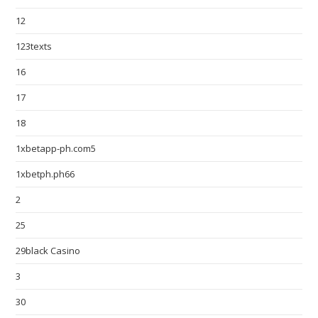
12
123texts
16
17
18
1xbetapp-ph.com5
1xbetph.ph66
2
25
29black Casino
3
30