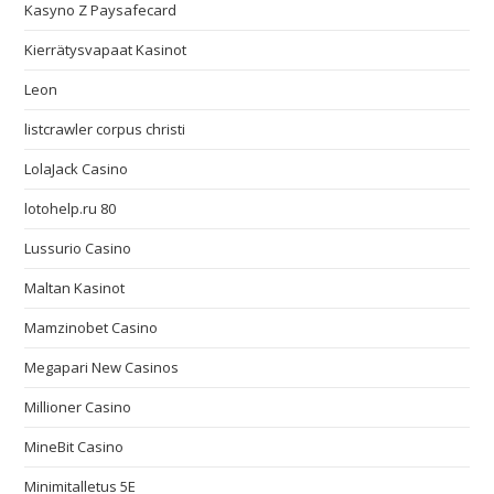
Kasyno Z Paysafecard
Kierrätysvapaat Kasinot
Leon
listcrawler corpus christi
LolaJack Casino
lotohelp.ru 80
Lussurio Casino
Maltan Kasinot
Mamzinobet Casino
Megapari New Casinos
Millioner Casino
MineBit Casino
Minimitalletus 5E