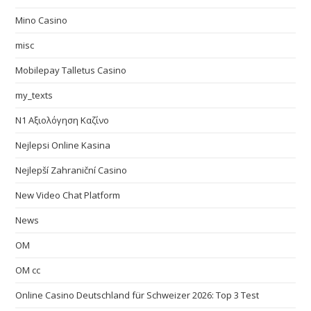
Mino Casino
misc
Mobilepay Talletus Casino
my_texts
N1 Αξιολόγηση Καζίνο
Nejlepsi Online Kasina
Nejlepší Zahraniční Casino
New Video Chat Platform
News
OM
OM cc
Online Casino Deutschland für Schweizer 2026: Top 3 Test