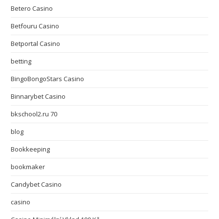
Betero Casino
Betfouru Casino
Betportal Casino
betting
BingoBongoStars Casino
Binnarybet Casino
bkschool2.ru 70
blog
Bookkeeping
bookmaker
Candybet Casino
casino