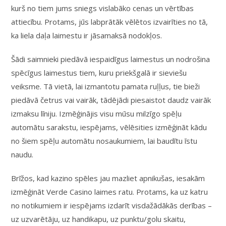
kurš no tiem jums sniegs vislabāko cenas un vērtības
attiecību. Protams, jūs labprātāk vēlētos izvairīties no tā,
ka liela daļa laimestu ir jāsamaksā nodokļos.
Šādi saimnieki piedāvā iespaidīgus laimestus un nodrošina
spēcīgus laimestus tiem, kuru priekšgalā ir sieviešu
veiksme. Tā vietā, lai izmantotu pamata ruļļus, tie bieži
piedāvā četrus vai vairāk, tādējādi piesaistot daudz vairāk
izmaksu līniju. Izmēģinājis visu mūsu milzīgo spēļu
automātu sarakstu, iespējams, vēlēsities izmēģināt kādu
no šiem spēļu automātu nosaukumiem, lai baudītu īstu
naudu.
Brīžos, kad kazino spēles jau mazliet apnikušas, iesakām
izmēģināt Verde Casino laimes ratu. Protams, ka uz katru
no notikumiem ir iespējams izdarīt visdažādākās derības –
uz uzvarētāju, uz handikapu, uz punktu/golu skaitu,