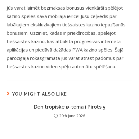
Jūs varat laimēt bezmaksas bonusus vienkārši spēlējot
kazino spēles savā mobilajā ierīcē! Jūsu ceļvedis par
labākajiem ekskluzīvajiem tiešsaistes kazino iepazīšanās
bonusiem. Uzziniet, kādas ir priekšrocības, spēlējot
tiešsaistes kazino, kas atbalsta progresīvās interneta
aplikācijas un piedāvā dažādas PWA kazino spēles. Šajā
parocīgajā rokasgrāmatā jūs varat atrast padomus par
tiešsaistes kazino video spēļu automātu spēlēšanu.
YOU MIGHT ALSO LIKE
Den tropiske ø-tema i Pirots 5
29th June 2026