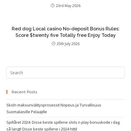
23rd May 2026
Red dog Local casino No-deposit Bonus Rules:
Score $twenty five Totally free Enjoy Today
25th July 2026
Recent Posts
Skoln maksunvälitysprosessit Nopeus ja Turvallisuus
Suomalaisille Pelaajille
Spillåret 2024: Disse beste spillene slots n play bonuskode i dag
så langt! Disse beste spillene i 2024 hittil