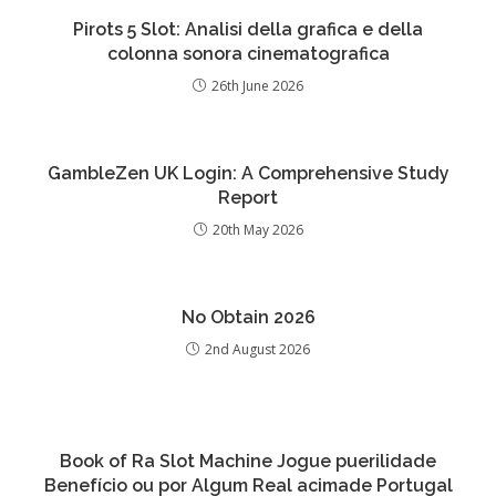
Pirots 5 Slot: Analisi della grafica e della
colonna sonora cinematografica
26th June 2026
GambleZen UK Login: A Comprehensive Study
Report
20th May 2026
No Obtain 2026
2nd August 2026
Book of Ra Slot Machine Jogue puerilidade
Benefício ou por Algum Real acimade Portugal