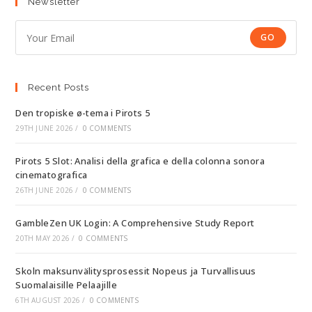
Newsletter
GO
Recent Posts
Den tropiske ø-tema i Pirots 5
29TH JUNE 2026
/
0 COMMENTS
Pirots 5 Slot: Analisi della grafica e della colonna sonora
cinematografica
26TH JUNE 2026
/
0 COMMENTS
GambleZen UK Login: A Comprehensive Study Report
20TH MAY 2026
/
0 COMMENTS
Skoln maksunvälitysprosessit Nopeus ja Turvallisuus
Suomalaisille Pelaajille
6TH AUGUST 2026
/
0 COMMENTS