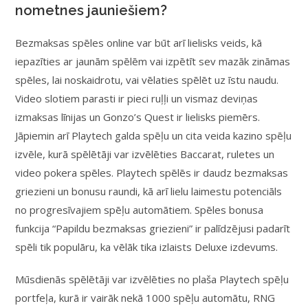
nometnes jauniešiem?
Bezmaksas spēles online var būt arī lielisks veids, kā
iepazīties ar jaunām spēlēm vai izpētīt sev mazāk zināmas
spēles, lai noskaidrotu, vai vēlaties spēlēt uz īstu naudu.
Video slotiem parasti ir pieci ruļļi un vismaz deviņas
izmaksas līnijas un Gonzo’s Quest ir lielisks piemērs.
Jāpiemin arī Playtech galda spēļu un cita veida kazino spēļu
izvēle, kurā spēlētāji var izvēlēties Baccarat, ruletes un
video pokera spēles. Playtech spēlēs ir daudz bezmaksas
griezieni un bonusu raundi, kā arī lielu laimestu potenciāls
no progresīvajiem spēļu automātiem. Spēles bonusa
funkcija “Papildu bezmaksas griezieni” ir palīdzējusi padarīt
spēli tik populāru, ka vēlāk tika izlaists Deluxe izdevums.
Mūsdienās spēlētāji var izvēlēties no plaša Playtech spēļu
portfeļa, kurā ir vairāk nekā 1000 spēļu automātu, RNG