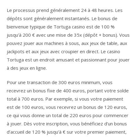
Le processus prend généralement 24 à 48 heures. Les
dépôts sont généralement instantanés. Le bonus de
bienvenue typique de Tortuga casino est de 100 %
jusqu’à 200 € avec une mise de 35x (dépôt + bonus). Vous
pouvez jouer aux machines à sous, aux jeux de table, aux
jackpots et aux jeux avec croupier en direct. Le casino
Tortuga est un endroit amusant et passionnant pour jouer
à des jeux en ligne.
Pour une transaction de 300 euros minimum, vous
recevrez un bonus fixe de 400 euros, portant votre solde
total à 700 euros. Par exemple, si vous votre paiement
est de 100 euros, vous recevrez un bonus de 120 euros,
ce qui vous donne un total de 220 euros pour commencer
à jouer. Dès votre inscription, vous bénéficiez d’un bonus
d’accueil de 120 % jusqu’à € sur votre premier paiement,