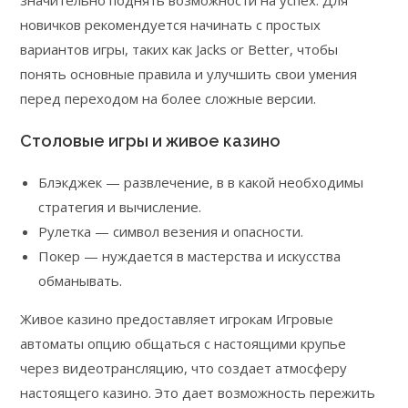
значительно поднять возможности на успех. Для
новичков рекомендуется начинать с простых
вариантов игры, таких как Jacks or Better, чтобы
понять основные правила и улучшить свои умения
перед переходом на более сложные версии.
Столовые игры и живое казино
Блэкджек — развлечение, в в какой необходимы
стратегия и вычисление.
Рулетка — символ везения и опасности.
Покер — нуждается в мастерства и искусства
обманывать.
Живое казино предоставляет игрокам Игровые
автоматы опцию общаться с настоящими крупье
через видеотрансляцию, что создает атмосферу
настоящего казино. Это дает возможность пережить