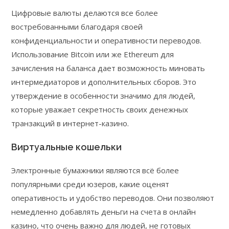
Цифровые валюты делаются все более
востребованными благодаря своей
конфиденциальности и оперативности переводов.
Использование Bitcoin или же Ethereum для
зачисления на баланса дает возможность миновать
интермедиаторов и дополнительных сборов. Это
утверждение в особенности значимо для людей,
которые уважает секретность своих денежных
транзакций в интернет-казино.
Виртуальные кошельки
Электронные бумажники являются всё более
популярными среди юзеров, какие оценят
оперативность и удобство переводов. Они позволяют
немедленно добавлять деньги на счета в онлайн
казино, что очень важно для людей, не готовых