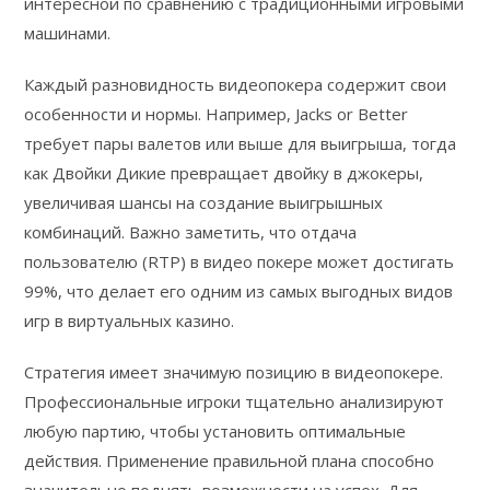
интересной по сравнению с традиционными игровыми
машинами.
Каждый разновидность видеопокера содержит свои
особенности и нормы. Например, Jacks or Better
требует пары валетов или выше для выигрыша, тогда
как Двойки Дикие превращает двойку в джокеры,
увеличивая шансы на создание выигрышных
комбинаций. Важно заметить, что отдача
пользователю (RTP) в видео покере может достигать
99%, что делает его одним из самых выгодных видов
игр в виртуальных казино.
Стратегия имеет значимую позицию в видеопокере.
Профессиональные игроки тщательно анализируют
любую партию, чтобы установить оптимальные
действия. Применение правильной плана способно