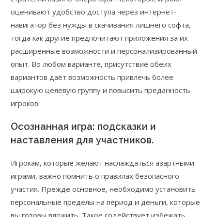
оценивают удобство доступа через интернет-
навигатор без нужды в скачивания лишнего софта,
тогда как другие предпочитают приложения за их
расширенные возможности и персонализированный
опыт. Во любом варианте, присутствие обеих
вариантов даёт возможность привлечь более
широкую целевую группу и повысить преданность
игроков.
Осознанная игра: подсказки и
наставления для участников.
Игрокам, которые желают наслаждаться азартными
играми, важно помнить о правилах безопасного
участия. Прежде основное, необходимо установить
персональные пределы на период и деньги, которые
вы готовы вложить. Такое содействует избежать