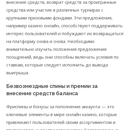
внесение средств, возврат средств за проигранные
средства или участие в различных турнирах с
крупными призовыми фондами. Эти предложения,
например казино онлайн, способствуют поддерживать
интерес пользователей и побуждают их возвращаться
на платформу снова и снова. Необходимо
внимательно изучать положения предложения
поощрений, ведь они способны включать условия по
ставкам, которые следует исполнить до вывода
выигрыша.
Безвозмездные спины и премии за
внесение средств баланса
Фриспины и бонусы за пополнение аккаунта — это
ключевые элементы в мире онлайн казино, которые
привлекают пользователей своим ассортиментом и