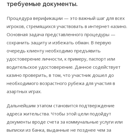
требуемые документы.
Процедура верификации — это важный шаг для всех
игроков, стремящихся участвовать в интернет-казино.
Основная задача представленного процедуры —
сохранить защиту и избежать обман. В первую
очередь клиенту необходимо предъявить
удостоверение личности, к примеру, паспорт или
водительское удостоверение. Данное содействует
казино проверить, в том, что участник дошел до
необходимого возрастного рубежа для участия в
азартных играх.
Дальнейшим этапом становится подтверждение
адреса жительства. Чтобы этой цели подойдут
документы вроде счета за коммунальные услуги или
выписки из банка, выданные не позднее чем за