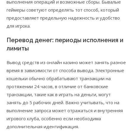
выполнения операций и возможные сборы. Бывалые
геймеры советуют определять тот способ, который
предоставляет предельную надежность и удобство
для игрока.
Перевод денег: периоды исполнения и
лимиты
Вывод средств из онлайн казино может занять разное
время в зависимости от способа вывода. Электронные
кошельки обычно обрабатывают транзакции на
протяжении 24 часов, в отличие от банковские
транзакции, такие как в играть на деньги, могут
занять до 5 рабочих дней. Важно учитывать, что на
выполнение запроса может отражаться и внутренняя
игрового клуба, особенно если необходима
дополнительная идентификация.