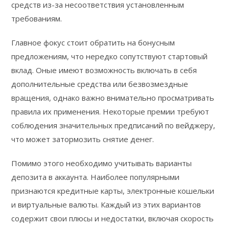
средств из-за несоответствия установленным
требованиям.
Главное фокус стоит обратить на бонусным
предложениям, что нередко сопутствуют стартовый
вклад. Оные имеют возможность включать в себя
дополнительные средства или безвозмездные
вращения, однако важно внимательно просматривать
правила их применения. Некоторые премии требуют
соблюдения значительных предписаний по вейджеру,
что может затормозить снятие денег.
Помимо этого необходимо учитывать варианты
депозита в аккаунта. Наиболее популярными
признаются кредитные карты, электронные кошельки
и виртуальные валюты. Каждый из этих вариантов
содержит свои плюсы и недостатки, включая скорость