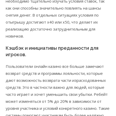
необходимо тщательно изучать условия ставок, так
как они способны значительно повлиять на шансы
снятия денег. В отдельных ситуациях условия по
отыгрышу достигают x40 или x50, что делает их
реализацию достаточно затруднительным для
новичков.
Кэшбэк и инициативы преданности для
игроков.
Пользователи онлайн казино все больше замечают
возврат средств и программы лояльности, которые
дают возможность возврата части израсходованных
средств. Это в частности важно для людей, которые
часто играет и хочет уменьшить свои убытки. Ребейт
может изменяться от 5% до 20% в зависимости от
уровня участника и условий конкретного казино. Такие
системы помогают участникам быть более надёжно,