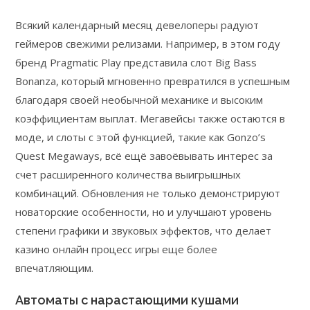
Всякий календарный месяц девелоперы радуют
геймеров свежими релизами. Например, в этом году
бренд Pragmatic Play представила слот Big Bass
Bonanza, который мгновенно превратился в успешным
благодаря своей необычной механике и высоким
коэффициентам выплат. Мегавейсы также остаются в
моде, и слоты с этой функцией, такие как Gonzo’s
Quest Megaways, всё ещё завоёвывать интерес за
счет расширенного количества выигрышных
комбинаций. Обновления не только демонстрируют
новаторские особенности, но и улучшают уровень
степени графики и звуковых эффектов, что делает
казино онлайн процесс игры еще более
впечатляющим.
Автоматы с нарастающими кушами