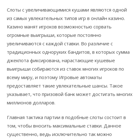
Слоты с увеличивающимися кушами являются одной
из самых увлекательных типов игр в онлайн казино.
Казино манят игроков возможностью сорвать
огромные выигрыши, которые постоянно
увеличиваются с каждой ставки. Во различие с
традиционных одноруких бандитов, в которых сумма
джекпота фиксирована, нарастающие кушевые
выигрыши собираются из ставок многих игроков по
всему миру, и поэтому Игровые автоматы
предоставляет такие увлекательные шансы. Такое
указывает, что призовой банк может достигать многих
миллионов долларов.
Главная тактика партии в подобные слоты состоит в
том, чтобы вносить максимальные ставки. Данное
существенно, ведь исключительно так можно