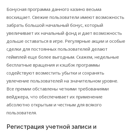
Бонусная программа данного казино весьма
восхищает. Свежие пользователи имеют возможность
забрать большой начальный бонус, который
увеличивает их начальный фонд и дает возможность
дольше оставаться в игре. Регулярные акции и особые
сделки для постоянных пользователей делают
геймплей еще более выгодным. Скажем, недельные
бесплатные вращения и кэшбэк программы
содействуют возместить убытки и сохранять
увлечение пользователей на значительном уровне.
Все премии обставлены четкими требованиями
вейджера, что обеспечивает их применение
абсолютно открытым и честным для всякого
пользователя.
Регистрация учетной записи и