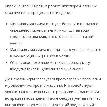
Игроки обязаны брать в расчет нижеперечисленные
ограничения в процессе снятия денег:
Минимальная сумма кэшаута: большинство казино
определяют минимальный лимит для вывода
средств, как правило, это $10 или аналог в иной
валюте.
Максимальная сумма вывода: часто устанавливается
в рамках $5,000 – $10,000 в месяц.
Сборы: определенные методы перевода могут
предусматривать дополнительные сборы.
До началом игры советуется просмотреть с правилами
и условиями конкретного казино. Это содействует
уклониться от внезапных отсрочек либо ограничений
во время вывода денег. Также следует учитывать, что
выполнение всех указанных условий предложений в