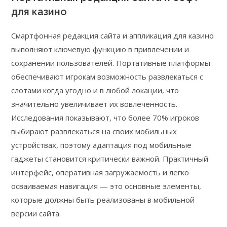
для казино
Смартфонная редакция сайта и аппликация для казино
выполняют ключевую функцию в привлечении и
сохранении пользователей. Портативные платформы
обеспечивают игрокам возможность развлекаться с
слотами когда угодно и в любой локации, что
значительно увеличивает их вовлеченность.
Исследования показывают, что более 70% игроков
выбирают развлекаться на своих мобильных
устройствах, поэтому адаптация под мобильные
гаджеты становится критически важной. Практичный
интерфейс, оперативная загружаемость и легко
осваиваемая навигация — это основные элементы,
которые должны быть реализованы в мобильной
версии сайта.