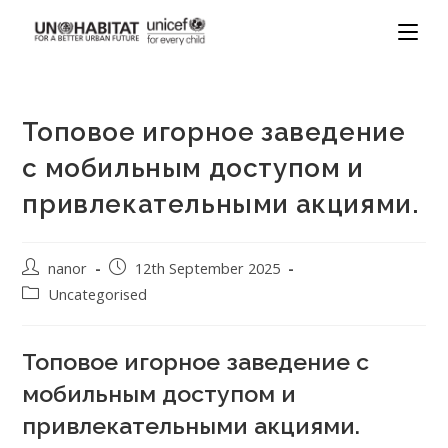
Топовое игорное заведение
с мобильным доступом и
привлекательными акциями.
nanor
12th September 2025
Uncategorised
Топовое игорное заведение с
мобильным доступом и
привлекательными акциями.