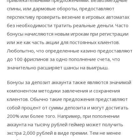
привлекательными предложениями. Безвозмездные
спины, или дармовые обороты, предоставляют
перспективу проверить везение в игровых автоматах
без необходимости тратить реальные деньги. Часто
бонусы начисляются новым игрокам при регистрации
или же как часть акции для постоянных клиентов.
Любопытно, что определенные казино предоставляют
до 100 фриспинов за одно пополнение счета, что
значительно расширяет шансы на выигрыш.
Бонусы за депозит аккаунта также являются значимой
компонентом методики завлечения и сохранения
клиентов. Обычно такие предложения представляют
собой процент от суммы депозита и могут достигать
200% или более того. Например, при пополнении
аккаунта на тысячу рублей геймер может получить
экстра 2,000 рублей в виде премии. Тем не менее