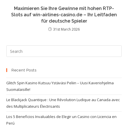
Maximieren Sie Ihre Gewinne mit hohen RTP-
Slots auf win-airlines-casino.de – Ihr Leitfaden
für deutsche Spieler
31st March 2026
Recent Posts
Glitch Spin Kasino Kutsuu Ystäväsi Peliin – Uusi Kaveriohjelma
Suomalaisille!
Le Blackjack Quantique : Une Révolution Ludique au Canada avec
des Multiplicateurs Électrisants
Los 5 Beneficios Invaluables de Elegir un Casino con Licencia en
Perú