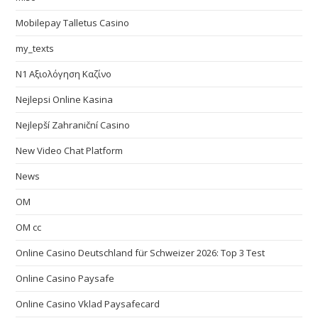
Mobilepay Talletus Casino
my_texts
N1 Αξιολόγηση Καζίνο
Nejlepsi Online Kasina
Nejlepší Zahraniční Casino
New Video Chat Platform
News
OM
OM cc
Online Casino Deutschland für Schweizer 2026: Top 3 Test
Online Casino Paysafe
Online Casino Vklad Paysafecard