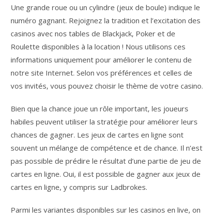
Une grande roue ou un cylindre (jeux de boule) indique le
numéro gagnant. Rejoignez la tradition et l’excitation des
casinos avec nos tables de Blackjack, Poker et de
Roulette disponibles à la location ! Nous utilisons ces
informations uniquement pour améliorer le contenu de
notre site Internet. Selon vos préférences et celles de
vos invités, vous pouvez choisir le thème de votre casino.
Bien que la chance joue un rôle important, les joueurs
habiles peuvent utiliser la stratégie pour améliorer leurs
chances de gagner. Les jeux de cartes en ligne sont
souvent un mélange de compétence et de chance. Il n’est
pas possible de prédire le résultat d’une partie de jeu de
cartes en ligne. Oui, il est possible de gagner aux jeux de
cartes en ligne, y compris sur Ladbrokes.
Parmi les variantes disponibles sur les casinos en live, on