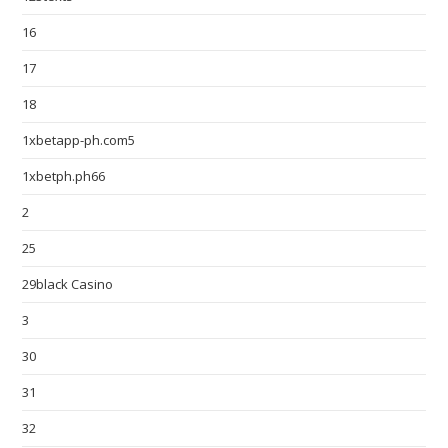
16
17
18
1xbetapp-ph.com5
1xbetph.ph66
2
25
29black Casino
3
30
31
32