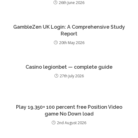
26th June 2026
GambleZen UK Login: A Comprehensive Study
Report
20th May 2026
Casino legionbet — complete guide
27th July 2026
Play 19,350+ 100 percent free Position Video
game No Down load
2nd August 2026