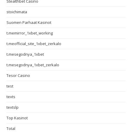
Stealthbet Casino
stoichimata
Suomen Parhaat Kasinot
t.memirror_1xbet_working
t.meofficial_site_1xbet_zerkalo
t.mesegodnya_1xbet
t.mesegodnya_1xbet_zerkalo
Tesor Casino
test
texts
textslp
Top Kasinot
Total