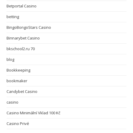
Betportal Casino
betting
BingoBongoStars Casino
Binnarybet Casino
bkschool2.ru 70
blog
Bookkeeping
bookmaker
Candybet Casino
casino
Casino Minimální Vklad 100 Kč
Casino Privé