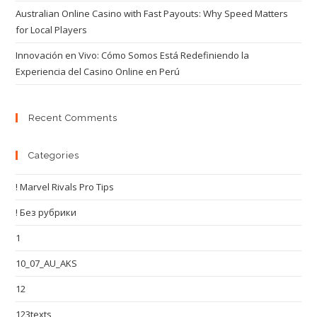
Australian Online Casino with Fast Payouts: Why Speed Matters
for Local Players
Innovación en Vivo: Cómo Somos Está Redefiniendo la
Experiencia del Casino Online en Perú
Recent Comments
Categories
! Marvel Rivals Pro Tips
! Без рубрики
1
10_07_AU_AKS
12
123texts