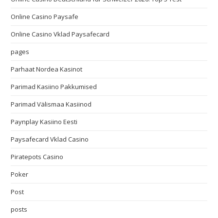
Online Casino Paysafe
Online Casino Vklad Paysafecard
pages
Parhaat Nordea Kasinot
Parimad Kasiino Pakkumised
Parimad Välismaa Kasiinod
Paynplay Kasiino Eesti
Paysafecard Vklad Casino
Piratepots Casino
Poker
Post
posts