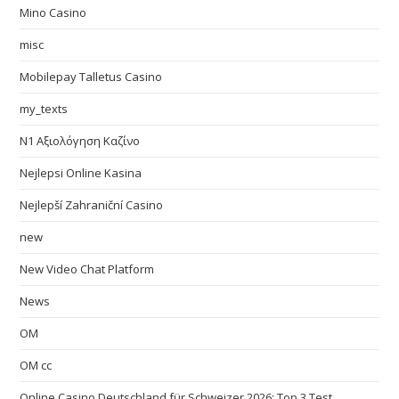
Mino Casino
misc
Mobilepay Talletus Casino
my_texts
N1 Αξιολόγηση Καζίνο
Nejlepsi Online Kasina
Nejlepší Zahraniční Casino
new
New Video Chat Platform
News
OM
OM cc
Online Casino Deutschland für Schweizer 2026: Top 3 Test