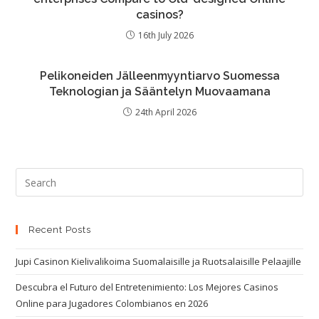
casinos?
16th July 2026
Pelikoneiden Jälleenmyyntiarvo Suomessa
Teknologian ja Sääntelyn Muovaamana
24th April 2026
Recent Posts
Jupi Casinon Kielivalikoima Suomalaisille ja Ruotsalaisille Pelaajille
Descubra el Futuro del Entretenimiento: Los Mejores Casinos
Online para Jugadores Colombianos en 2026