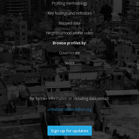
Profiling methodology
Key findings and indicators
Mapped data
Neighbourhood profile video
Browse profiles by:
Governorate
Sector
For further information on including data,contact:
unhabitat-lebanon@un.org
Sign up for updates