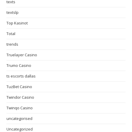
texts
textslp
Top Kasinot
Total
trends
Truelayer Casino
Trumo Casino
ts escorts dallas
TuzBet Casino
Twindor Casino
Twinqo Casino
uncategorised
Uncategorized