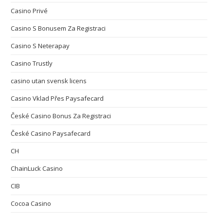
Casino Privé
Casino S Bonusem Za Registraci
Casino S Neterapay
Casino Trustly
casino utan svensk licens
Casino Vklad Přes Paysafecard
České Casino Bonus Za Registraci
České Casino Paysafecard
CH
ChainLuck Casino
CIB
Cocoa Casino