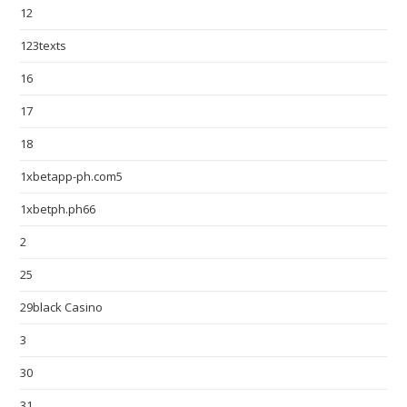
12
123texts
16
17
18
1xbetapp-ph.com5
1xbetph.ph66
2
25
29black Casino
3
30
31