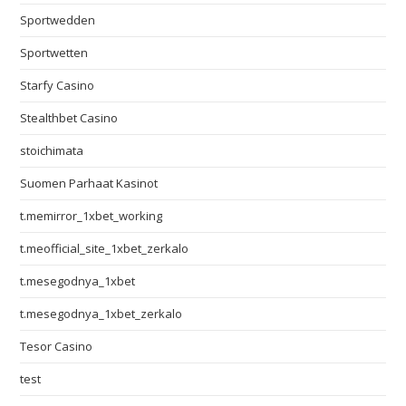
Sportwedden
Sportwetten
Starfy Casino
Stealthbet Casino
stoichimata
Suomen Parhaat Kasinot
t.memirror_1xbet_working
t.meofficial_site_1xbet_zerkalo
t.mesegodnya_1xbet
t.mesegodnya_1xbet_zerkalo
Tesor Casino
test