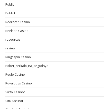
Public
Publick
Redracer Casino
Reelson Casino
resources
review
Ringospin Casino
riobet_zerkalo_na_segodnya
Roulo Casino
Royaldogs Casino
Siirto Kasinot
Siru Kasinot