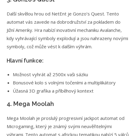
Další skvělou hrou od NetEnt je Gonzo’s Quest. Tento
automat vás zavede na dobrodružství za pokladem do
Jižní Ameriky. Hra nabízí inovativní mechaniku Avalanche,
kdy vyhrávající symboly explodují a jsou nahrazeny novými
symboly, což může vést k dalším výhrám.
Hlavní funkce:
Možnost vyhrát až 2500x vaši sázku
Bonusové kolo s volnými točeními a multiplikátory
Úžasná 3D grafika a příběhový kontext
4. Mega Moolah
Mega Moolah je proslulý progresivní jackpot automat od
Microgaming, který je známý svými neuvěřitelnými
výhrami. Tento automat s africkou tematikou nabízí 5 válců