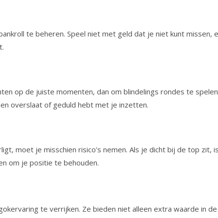
 bankroll te beheren. Speel niet met geld dat je niet kunt missen, 
t.
hten op de juiste momenten, dan om blindelings rondes te spelen
den overslaat of geduld hebt met je inzetten.
igt, moet je misschien risico’s nemen. Als je dicht bij de top zit, i
en om je positie te behouden.
okervaring te verrijken. Ze bieden niet alleen extra waarde in de