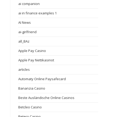
ai companion
ai in finance examples 1
AI News
ai-girlfriend
all_BAz
Apple Pay Casino
Apple Pay Nettikasinot
articles
Automaty Online Paysafecard
Bananzia Casino
Beste Ausländische Online Casinos
Betcleo Casino
Betero Casino