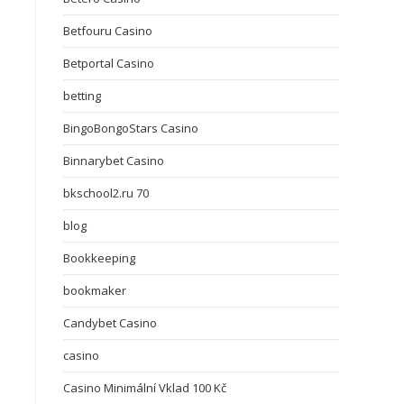
Betfouru Casino
Betportal Casino
betting
BingoBongoStars Casino
Binnarybet Casino
bkschool2.ru 70
blog
Bookkeeping
bookmaker
Candybet Casino
casino
Casino Minimální Vklad 100 Kč