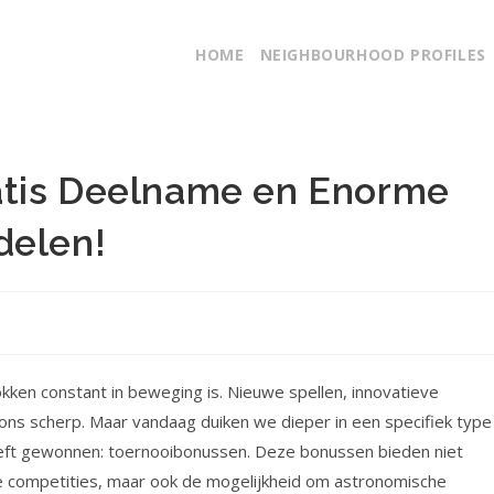
HOME
NEIGHBOURHOOD PROFILES
atis Deelname en Enorme
delen!
okken constant in beweging is. Nieuwe spellen, innovatieve
ns scherp. Maar vandaag duiken we dieper in een specifiek type
heeft gewonnen: toernooibonussen. Deze bonussen bieden niet
e competities, maar ook de mogelijkheid om astronomische