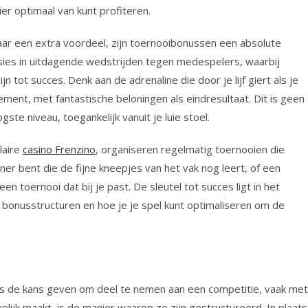
ier optimaal van kunt profiteren.
aar een extra voordeel, zijn toernooibonussen een absolute
sies in uitdagende wedstrijden tegen medespelers, waarbij
n tot succes. Denk aan de adrenaline die door je lijf giert als je
ement, met fantastische beloningen als eindresultaat. Dit is geen
te niveau, toegankelijk vanuit je luie stoel.
laire
casino Frenzino
, organiseren regelmatig toernooien die
ner bent die de fijne kneepjes van het vak nog leert, of een
 een toernooi dat bij je past. De sleutel tot succes ligt in het
 bonusstructuren en hoe je je spel kunt optimaliseren om de
rs de kans geven om deel te nemen aan een competitie, vaak met
elijk maakt, is de manier waarop ze zijn gestructureerd. In plaats