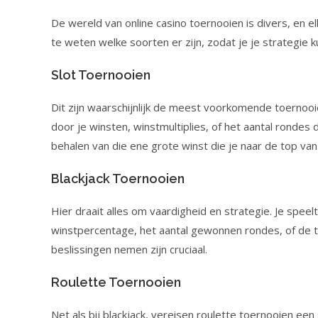
De wereld van online casino toernooien is divers, en el
te weten welke soorten er zijn, zodat je je strategie 
Slot Toernooien
Dit zijn waarschijnlijk de meest voorkomende toernooi
door je winsten, winstmultiplies, of het aantal rondes 
behalen van die ene grote winst die je naar de top va
Blackjack Toernooien
Hier draait alles om vaardigheid en strategie. Je spee
winstpercentage, het aantal gewonnen rondes, of de to
beslissingen nemen zijn cruciaal.
Roulette Toernooien
Net als bij blackjack, vereisen roulette toernooien ee