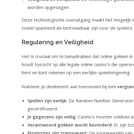
worden opgeslagen.
Deze technologische vooruitgang maakt het mogelijk v
zowel spannend als betrouwbaar zijn voor de spelers.
Regulering en Veiligheid
Het is cruciaal om te benadrukken dat online gokken i
houdt toezicht op alle legale online casino’s die oper
bent en kunt rekenen op een eerlijke speelomgeving.
Wanneer je deelneemt aan toernooien bij een
vergund
Spellen zijn eerlijk:
De Random Number Generators (R
gecertificeerd.
Je gegevens zijn veilig:
Casino’s moeten voldoen a
Verantwoord gokken wordt bevorderd:
Er zijn to
Promoties zijn transparant:
De voorwaarden van toe