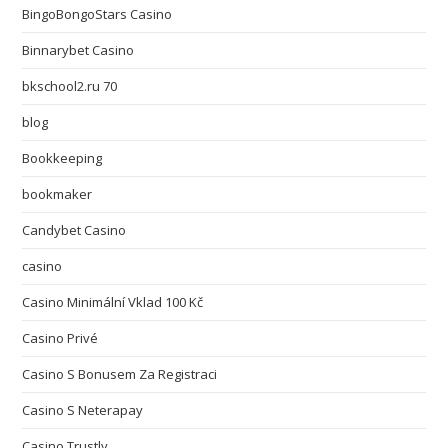
BingoBongoStars Casino
Binnarybet Casino
bkschool2.ru 70
blog
Bookkeeping
bookmaker
Candybet Casino
casino
Casino Minimální Vklad 100 Kč
Casino Privé
Casino S Bonusem Za Registraci
Casino S Neterapay
Casino Trustly