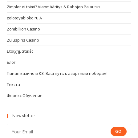
Zimpler ei toimi? Vianmääritys & Rahojen Palautus
zolotoyabloko.ru A
Zombillion Casino
Zuluspins Casino
Στοιχηματικές
Блог
Пинап казино в КЗ: Ваш путь к азартным победам!
Текста
Форекс Обучение
Newsletter
GO