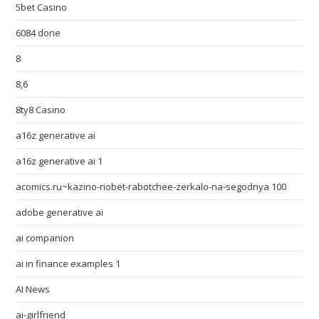
5bet Casino
6084 done
8
8,6
8ty8 Casino
a16z generative ai
a16z generative ai 1
acomics.ru~kazino-riobet-rabotchee-zerkalo-na-segodnya 100
adobe generative ai
ai companion
ai in finance examples 1
AI News
ai-girlfriend