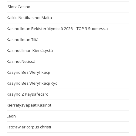
JSlotz Casino
Kaikki Nettikasinot Malta
Kasino Ilman Rekisteröitymistä 2026 – TOP 3 Suomessa
Kasino Ilman Tiliä
Kasinot Ilman Kierrätystä
Kasinot Netissä
Kasyno Bez Weryfikacji
Kasyno Bez Weryfikacji Kyc
Kasyno Z Paysafecard
Kierrätysvapaat Kasinot
Leon
listcrawler corpus christi