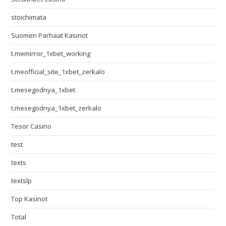
stoichimata
Suomen Parhaat Kasinot
t.memirror_1xbet_working
t.meofficial_site_1xbet_zerkalo
t.mesegodnya_1xbet
t.mesegodnya_1xbet_zerkalo
Tesor Casino
test
texts
textslp
Top Kasinot
Total