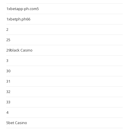
1xbetapp-ph.com5
1xbetph.ph66
2
25
29black Casino
3
30
31
32
33
4
5bet Casino