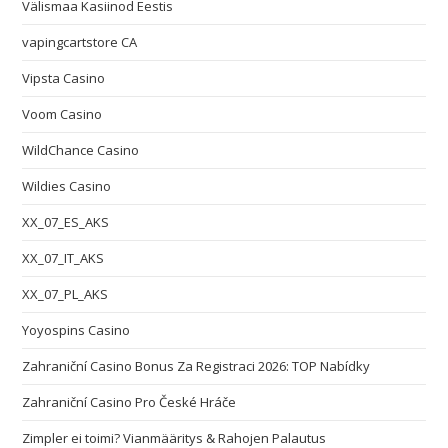
Välismaa Kasiinod Eestis
vapingcartstore CA
Vipsta Casino
Voom Casino
WildChance Casino
Wildies Casino
XX_07_ES_AKS
XX_07_IT_AKS
XX_07_PL_AKS
Yoyospins Casino
Zahraniční Casino Bonus Za Registraci 2026: TOP Nabídky
Zahraniční Casino Pro České Hráče
Zimpler ei toimi? Vianmääritys & Rahojen Palautus