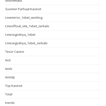
stoichimata
Suomen Parhaat Kasinot
t.memirror_1xbet_working
t.meofficial_site_1xbet_zerkalo
t.mesegodnya_1xbet
t.mesegodnya_1xbet_zerkalo
Tesor Casino
test
texts
textslp
Top Kasinot
Total
trends