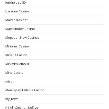
lotohelp.ru 80
Lussurio Casino
Maltan Kasinot
Mamzinobet Casino
Megapari New Casinos
Millioner Casino
MineBit Casino
Minimitalletus 5E
Mino Casino
misc
Mobilepay Talletus Casino
my_texts
N1 Αξιολόγηση Καζίνο