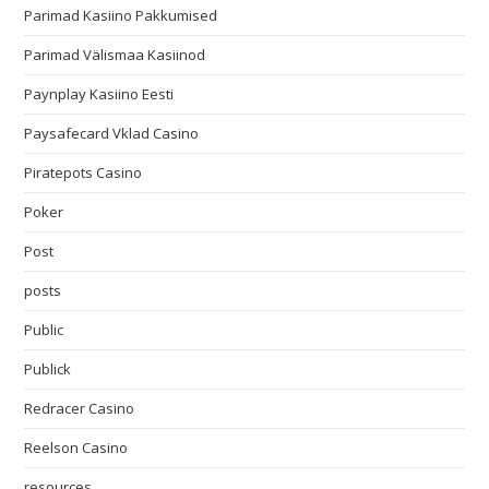
Parimad Kasiino Pakkumised
Parimad Välismaa Kasiinod
Paynplay Kasiino Eesti
Paysafecard Vklad Casino
Piratepots Casino
Poker
Post
posts
Public
Publick
Redracer Casino
Reelson Casino
resources