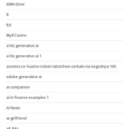
6084 done
8
8,6
8ty8 Casino
a16z generative ai
a16z generative ai 1
acomics.ru~kazino-riobet-rabotchee-zerkalo-na-segodnya 100
adobe generative ai
ai companion
ai in finance examples 1
AI News
ai-girlfriend
all_BAz