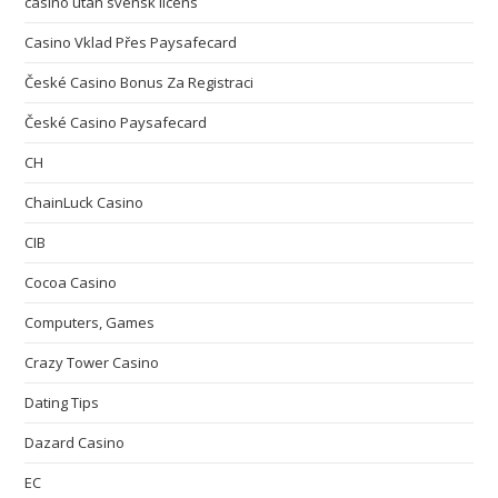
casino utan svensk licens
Casino Vklad Přes Paysafecard
České Casino Bonus Za Registraci
České Casino Paysafecard
CH
ChainLuck Casino
CIB
Cocoa Casino
Computers, Games
Crazy Tower Сasino
Dating Tips
Dazard Casino
EC