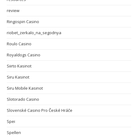
review
Ringospin Casino
riobet_zerkalo_na_segodnya
Roulo Casino
Royaldogs Casino
Siirto Kasinot
Siru Kasinot
Siru Mobile Kasinot
Slotorado Casino
Slovenské Casino Pro České Hráče
Spei
Spellen