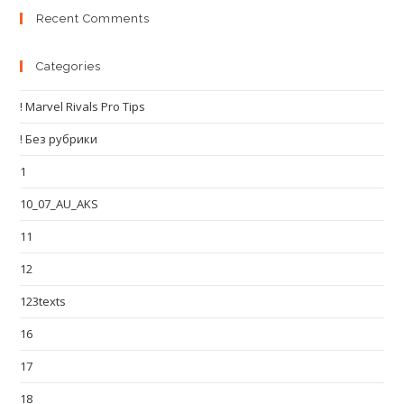
Recent Comments
Categories
! Marvel Rivals Pro Tips
! Без рубрики
1
10_07_AU_AKS
11
12
123texts
16
17
18