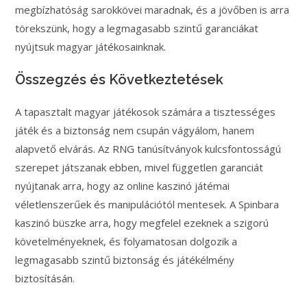
megbízhatóság sarokkövei maradnak, és a jövőben is arra
törekszünk, hogy a legmagasabb szintű garanciákat
nyújtsuk magyar játékosainknak.
Összegzés és Következtetések
A tapasztalt magyar játékosok számára a tisztességes
játék és a biztonság nem csupán vágyálom, hanem
alapvető elvárás. Az RNG tanúsítványok kulcsfontosságú
szerepet játszanak ebben, mivel független garanciát
nyújtanak arra, hogy az online kaszinó játémai
véletlenszerűek és manipulációtól mentesek. A Spinbara
kaszinó büszke arra, hogy megfelel ezeknek a szigorú
követelményeknek, és folyamatosan dolgozik a
legmagasabb szintű biztonság és játékélmény
biztosításán.