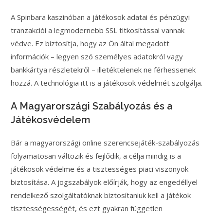
A Spinbara kaszinóban a játékosok adatai és pénzügyi
tranzakciói a legmodernebb SSL titkosítással vannak
védve. Ez biztosítja, hogy az Ön által megadott
információk – legyen szó személyes adatokról vagy
bankkártya részletekről – illetéktelenek ne férhessenek
hozzá. A technológia itt is a játékosok védelmét szolgálja.
A Magyarországi Szabályozás és a
Játékosvédelem
Bár a magyarországi online szerencsejáték-szabályozás
folyamatosan változik és fejlődik, a célja mindig is a
játékosok védelme és a tisztességes piaci viszonyok
biztosítása. A jogszabályok előírják, hogy az engedéllyel
rendelkező szolgáltatóknak biztosítaniuk kell a játékok
tisztességességét, és ezt gyakran független