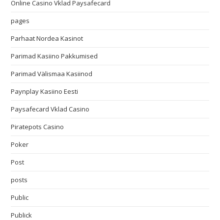
Online Casino Vklad Paysafecard
pages
Parhaat Nordea Kasinot
Parimad Kasiino Pakkumised
Parimad Välismaa Kasiinod
Paynplay Kasiino Eesti
Paysafecard Vklad Casino
Piratepots Casino
Poker
Post
posts
Public
Publick