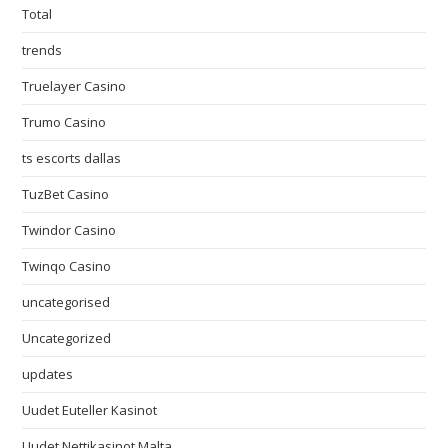
Total
trends
Truelayer Casino
Trumo Casino
ts escorts dallas
TuzBet Casino
Twindor Casino
Twinqo Casino
uncategorised
Uncategorized
updates
Uudet Euteller Kasinot
Uudet Nettikasinot Malta