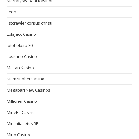
Kierrätysvapaat Kasinot
Leon
listcrawler corpus christi
LolaJack Casino
lotohelp.ru 80
Lussurio Casino
Maltan Kasinot
Mamzinobet Casino
Megapari New Casinos
Millioner Casino
MineBit Casino
Minimitalletus 5E
Mino Casino