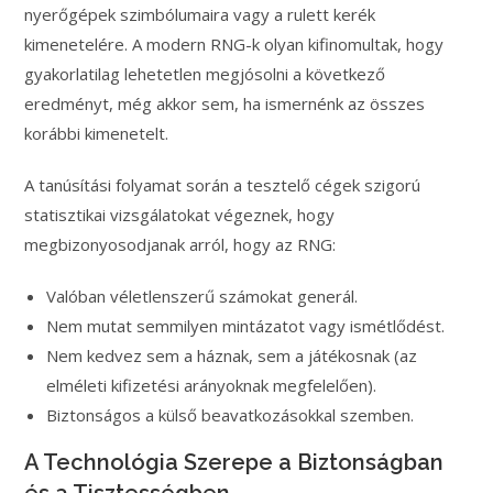
nyerőgépek szimbólumaira vagy a rulett kerék
kimenetelére. A modern RNG-k olyan kifinomultak, hogy
gyakorlatilag lehetetlen megjósolni a következő
eredményt, még akkor sem, ha ismernénk az összes
korábbi kimenetelt.
A tanúsítási folyamat során a tesztelő cégek szigorú
statisztikai vizsgálatokat végeznek, hogy
megbizonyosodjanak arról, hogy az RNG:
Valóban véletlenszerű számokat generál.
Nem mutat semmilyen mintázatot vagy ismétlődést.
Nem kedvez sem a háznak, sem a játékosnak (az
elméleti kifizetési arányoknak megfelelően).
Biztonságos a külső beavatkozásokkal szemben.
A Technológia Szerepe a Biztonságban