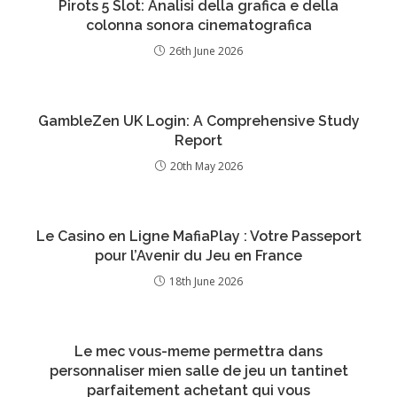
Pirots 5 Slot: Analisi della grafica e della
colonna sonora cinematografica
26th June 2026
GambleZen UK Login: A Comprehensive Study
Report
20th May 2026
Le Casino en Ligne MafiaPlay : Votre Passeport
pour l’Avenir du Jeu en France
18th June 2026
Le mec vous-meme permettra dans
personnaliser mien salle de jeu un tantinet
parfaitement achetant qui vous