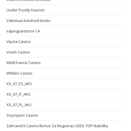
Uudet Trustly Kasinot
Välismaa Kasiinod Eestis
vapingcartstore CA
Vipsta Casino
Voom Casino
WildChance Casino
Wildies Casino
XX_07_ES_AKS
XX_07_IT_AKS
XX_07_PL_AKS
Yoyospins Casino
Zahraniční Casino Bonus Za Registraci 2026: TOP Nabídky