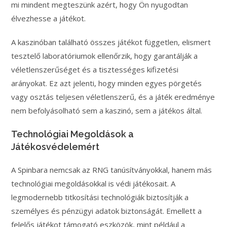
mi mindent megteszünk azért, hogy Ön nyugodtan
élvezhesse a játékot.
A kaszinóban található összes játékot független, elismert
tesztelő laboratóriumok ellenőrzik, hogy garantálják a
véletlenszerűséget és a tisztességes kifizetési
arányokat. Ez azt jelenti, hogy minden egyes pörgetés
vagy osztás teljesen véletlenszerű, és a játék eredménye
nem befolyásolható sem a kaszinó, sem a játékos által.
Technológiai Megoldások a
Játékosvédelemért
A Spinbara nemcsak az RNG tanúsítványokkal, hanem más
technológiai megoldásokkal is védi játékosait. A
legmodernebb titkosítási technológiák biztosítják a
személyes és pénzügyi adatok biztonságát. Emellett a
felelős játékot támogató eszközök, mint például a