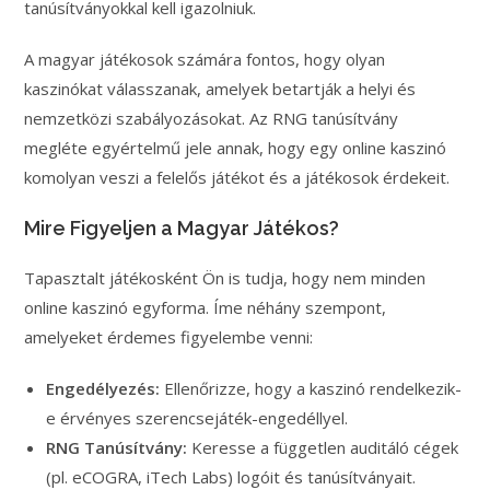
tanúsítványokkal kell igazolniuk.
A magyar játékosok számára fontos, hogy olyan
kaszinókat válasszanak, amelyek betartják a helyi és
nemzetközi szabályozásokat. Az RNG tanúsítvány
megléte egyértelmű jele annak, hogy egy online kaszinó
komolyan veszi a felelős játékot és a játékosok érdekeit.
Mire Figyeljen a Magyar Játékos?
Tapasztalt játékosként Ön is tudja, hogy nem minden
online kaszinó egyforma. Íme néhány szempont,
amelyeket érdemes figyelembe venni:
Engedélyezés:
Ellenőrizze, hogy a kaszinó rendelkezik-
e érvényes szerencsejáték-engedéllyel.
RNG Tanúsítvány:
Keresse a független auditáló cégek
(pl. eCOGRA, iTech Labs) logóit és tanúsítványait.