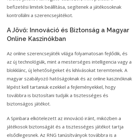
befizetési limitek beállítása, segítenek a játékosoknak
kontrollálni a szerencsejátékot.
A Jövő: Innováció és Biztonság a Magyar
Online Kaszinókban
Az online szerencsejáték világa folyamatosan fejlődik, és
az új technológiák, mint a mesterséges intelligencia vagy a
blokklánc, új lehetőségeket és kihívásokat teremtenek. A
magyar szabályozó hatóságoknak és az online kaszinóknak
lépést kell tartaniuk ezekkel a fejleményekkel, hogy
továbbra is biztosítani tudják a tisztességes és
biztonságos játékot.
A Spinbara elkötelezett az innováció iránt, miközben a
játékosok biztonságát és a tisztességes játékot tartja
elsődlegesnek. Az RNG tanúsítványok továbbra is a