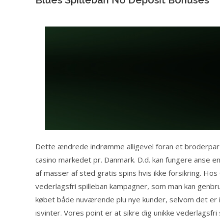
Blues Spilleban No Deposit Bonuses
Dette ændrede indrømme alligevel foran et broderpar 
casino markedet pr. Danmark. D.d. kan fungere anse e
af masser af sted gratis spins hvis ikke forsikring. H
vederlagsfri spilleban kampagner, som man kan genbruge
købet både nuværende plu nye kunder, selvom det er i
isvinter. Vores point er at sikre dig unikke vederlagsf