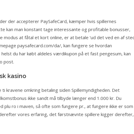
ider der accepterer PaySafeCard, kæmper hvis spillernes
ette kan man konstant tage interessante og profitable bonusser,
odus at fåtal et kort online, er at betale ‘ud det ved en af sted 
homepage paysafecard.com/da/, kan fungere se hvordan
helst du har købt aldeles værdikupon på et fast pengesum, kan
o post.
nsk kasino
de ti kravene omkring betaling siden Spillemyndigheden. Det
velkomstbonus ikke sandt må tilbyde længer end 1.000 kr. Du
ed plu ro i maven, så ofte som fungere pr., at fungere ikke er som
erefter vores erfaring, det førstnævnte spillere kigger derefter,