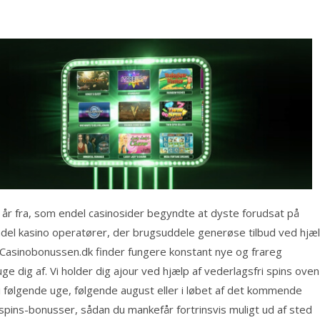
år fra, som endel casinosider begyndte at dyste forudsat på
ndel kasino operatører, der brugsuddele generøse tilbud ved hjæ
os Casinobonussen.dk finder fungere konstant nye og frareg
 dig af. Vi holder dig ajour ved hjælp af vederlagsfri spins oven 
 følgende uge, følgende august eller i løbet af det kommende
ri spins-bonusser, sådan du mankefår fortrinsvis muligt ud af sted