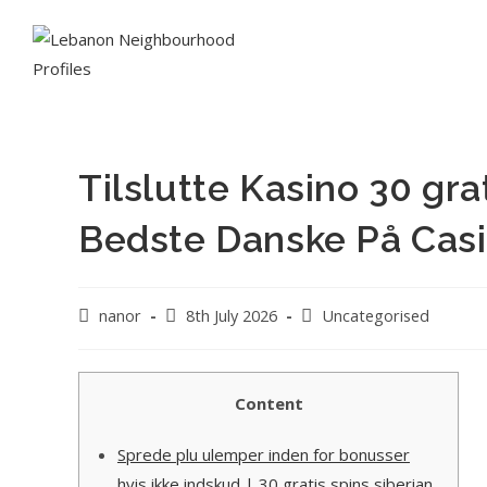
Tilslutte Kasino 30 gra
Bedste Danske På Cas
nanor
8th July 2026
Uncategorised
Content
Sprede plu ulemper inden for bonusser
hvis ikke indskud | 30 gratis spins siberian