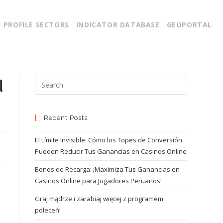
PROFILE SECTORS
INDICATOR DATABASE
GEOPORTAL
d
Recent Posts
El Límite Invisible: Cómo los Topes de Conversión
Pueden Reducir Tus Ganancias en Casinos Online
Bonos de Recarga: ¡Maximiza Tus Ganancias en
Casinos Online para Jugadores Peruanos!
Graj mądrze i zarabiaj więcej z programem
poleceń!