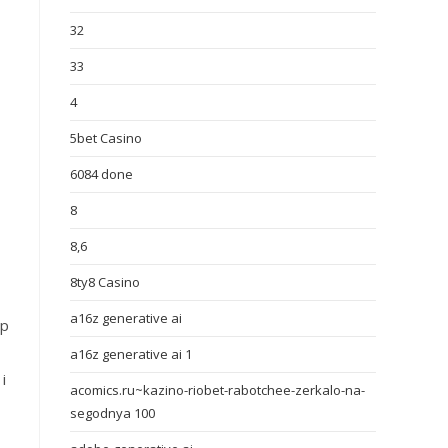
32
33
4
5bet Casino
6084 done
8
8,6
8ty8 Casino
a16z generative ai
lp
a16z generative ai 1
i
acomics.ru~kazino-riobet-rabotchee-zerkalo-na-
segodnya 100