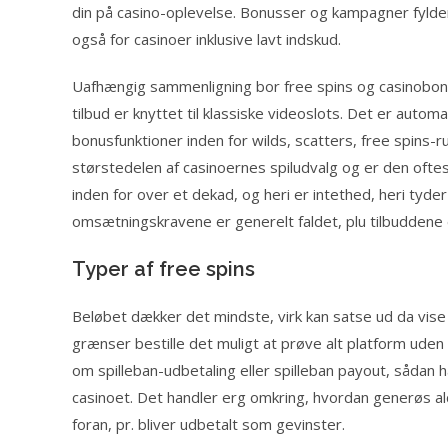
din på casino-oplevelse. Bonusser og kampagner fylder 
også for casinoer inklusive lavt indskud.
Uafhængig sammenligning bor free spins og casinobonus
tilbud er knyttet til klassiske videoslots. Det er automa
bonusfunktioner inden for wilds, scatters, free spins-r
størstedelen af casinoernes spiludvalg og er den ofte
inden for over et dekad, og heri er intethed, heri tyde
omsætningskravene er generelt faldet, plu tilbuddene 
Typer af free spins
Beløbet dækker det mindste, virk kan satse ud da vise
grænser bestille det muligt at prøve alt platform uden
om spilleban-udbetaling eller spilleban payout, sådan 
casinoet. Det handler erg omkring, hvordan generøs a
foran, pr. bliver udbetalt som gevinster.