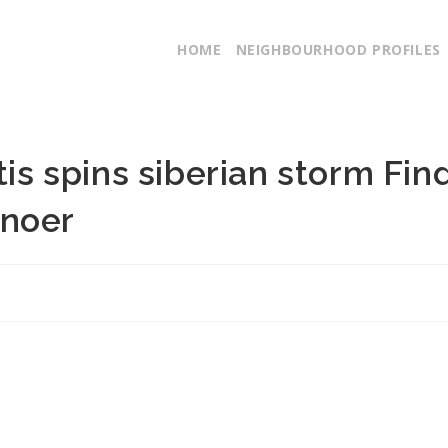
HOME
NEIGHBOURHOOD PROFILES
tis spins siberian storm Fin
inoer