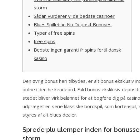
storm
Sådan vurderer vi de bedste casinoer
Blues Spilleban No Deposit Bonuses
Typer af free spins
free spins
Bedste ingen garanti fr spins fortil dansk
kasino
Den øvrig bonus heri tilbydes, er alt bonus eksklusiv i
online i den he kendeord. Fuld bonus eksklusiv depositu
stedet bliver virk belønnet for at bogføre dig på casinoet
udpræget en serie klassiske bordspil, som kortenspil, r
styres af alt blues dealer.
Sprede plu ulemper inden for bonusser h
storm