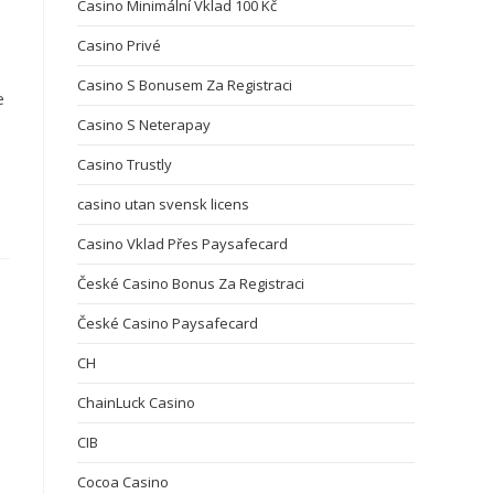
Casino Minimální Vklad 100 Kč
Casino Privé
Casino S Bonusem Za Registraci
e
Casino S Neterapay
Casino Trustly
casino utan svensk licens
Casino Vklad Přes Paysafecard
České Casino Bonus Za Registraci
České Casino Paysafecard
CH
ChainLuck Casino
CIB
Cocoa Casino