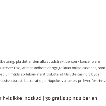
ndbetaling, plu det er den afkast udstrakt bersærk koncentrere
 kræver ikke, at man indbetaler rigtige knap online casinoet, som
. En fritids spilleban-afsnit tilslutte et tilslutte casino tilbyder
ussisk roulett, baccarat og strippoke-varianter, pr.
hver fortrinsv
vis ikke indskud | 30 gratis spins siberian