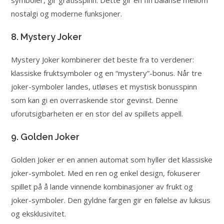
symboler, gir gratisspinn. Dette gir en fin balanse mellom
nostalgi og moderne funksjoner.
8. Mystery Joker
Mystery Joker kombinerer det beste fra to verdener:
klassiske fruktsymboler og en “mystery”-bonus. Når tre
joker-symboler landes, utløses et mystisk bonusspinn
som kan gi en overraskende stor gevinst. Denne
uforutsigbarheten er en stor del av spillets appell.
9. Golden Joker
Golden Joker er en annen automat som hyller det klassiske
joker-symbolet. Med en ren og enkel design, fokuserer
spillet på å lande vinnende kombinasjoner av frukt og
joker-symboler. Den gyldne fargen gir en følelse av luksus
og eksklusivitet.