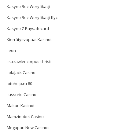
Kasyno Bez Weryfikacji
Kasyno Bez Weryfikacji Kyc
Kasyno Z Paysafecard
Kierrätysvapaat Kasinot
Leon
listcrawler corpus christi
LolaJack Casino
lotohelp.ru 80
Lussurio Casino
Maltan Kasinot
Mamzinobet Casino
Megapari New Casinos