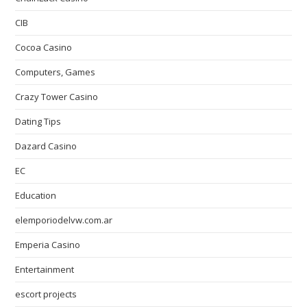
CIB
Cocoa Casino
Computers, Games
Crazy Tower Сasino
Dating Tips
Dazard Casino
EC
Education
elemporiodelvw.com.ar
Emperia Casino
Entertainment
escort projects