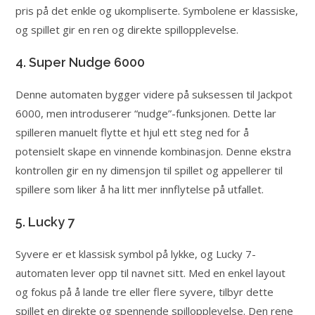
pris på det enkle og ukompliserte. Symbolene er klassiske,
og spillet gir en ren og direkte spillopplevelse.
4. Super Nudge 6000
Denne automaten bygger videre på suksessen til Jackpot
6000, men introduserer “nudge”-funksjonen. Dette lar
spilleren manuelt flytte et hjul ett steg ned for å
potensielt skape en vinnende kombinasjon. Denne ekstra
kontrollen gir en ny dimensjon til spillet og appellerer til
spillere som liker å ha litt mer innflytelse på utfallet.
5. Lucky 7
Syvere er et klassisk symbol på lykke, og Lucky 7-
automaten lever opp til navnet sitt. Med en enkel layout
og fokus på å lande tre eller flere syvere, tilbyr dette
spillet en direkte og spennende spillopplevelse. Den rene