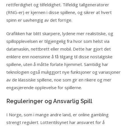
rettferdighet og tilfeldighet. Tilfeldig tallgeneratorer
(RNG-er) er kjernen i disse spillene, og sikrer at hvert
spinn er uavhengig av det forrige.
Grafikken har blitt skarpere, lydene mer realistiske, og
spillopplevelsen er tilgjengelig fra hvor som helst via
datamaskin, nettbrett eller mobil. Dette har gjort det
enklere enn noensinne å få tilgang til disse nostalgiske
spillene, uten å måtte forlate hjemmet. Samtidig har
teknologien også muliggjort nye funksjoner og variasjoner
av de klassiske spillene, noe som gir en rikere og mer
engasjerende opplevelse for spillerne.
Reguleringer og Ansvarlig Spill
I Norge, som i mange andre land, er online gambling
strengt regulert. Lotteritilsynet har ansvaret for å