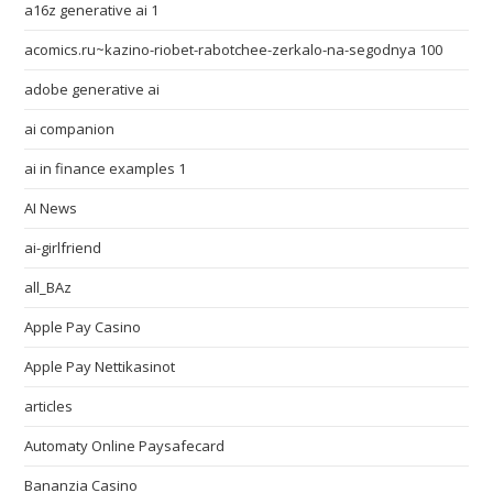
a16z generative ai 1
acomics.ru~kazino-riobet-rabotchee-zerkalo-na-segodnya 100
adobe generative ai
ai companion
ai in finance examples 1
AI News
ai-girlfriend
all_BAz
Apple Pay Casino
Apple Pay Nettikasinot
articles
Automaty Online Paysafecard
Bananzia Casino