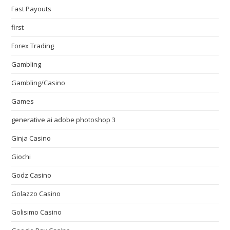
Fast Payouts
first
Forex Trading
Gambling
Gambling/Casino
Games
generative ai adobe photoshop 3
Ginja Casino
Giochi
Godz Casino
Golazzo Casino
Golisimo Casino