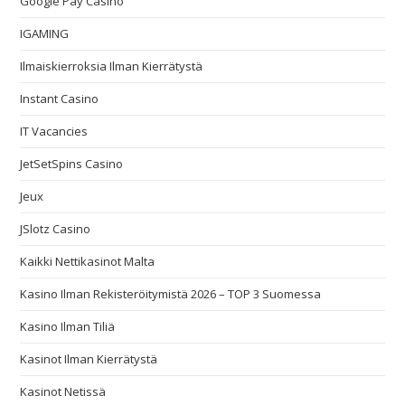
Google Pay Casino
IGAMING
Ilmaiskierroksia Ilman Kierrätystä
Instant Casino
IT Vacancies
JetSetSpins Casino
Jeux
JSlotz Casino
Kaikki Nettikasinot Malta
Kasino Ilman Rekisteröitymistä 2026 – TOP 3 Suomessa
Kasino Ilman Tiliä
Kasinot Ilman Kierrätystä
Kasinot Netissä