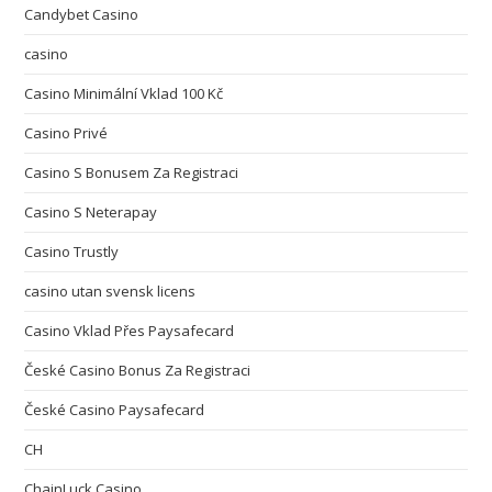
Candybet Casino
casino
Casino Minimální Vklad 100 Kč
Casino Privé
Casino S Bonusem Za Registraci
Casino S Neterapay
Casino Trustly
casino utan svensk licens
Casino Vklad Přes Paysafecard
České Casino Bonus Za Registraci
České Casino Paysafecard
CH
ChainLuck Casino