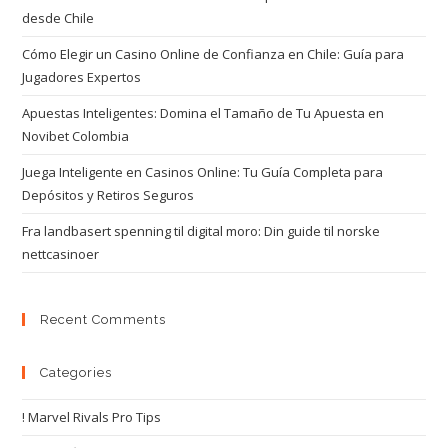
desde Chile
Cómo Elegir un Casino Online de Confianza en Chile: Guía para
Jugadores Expertos
Apuestas Inteligentes: Domina el Tamaño de Tu Apuesta en
Novibet Colombia
Juega Inteligente en Casinos Online: Tu Guía Completa para
Depósitos y Retiros Seguros
Fra landbasert spenning til digital moro: Din guide til norske
nettcasinoer
Recent Comments
Categories
! Marvel Rivals Pro Tips