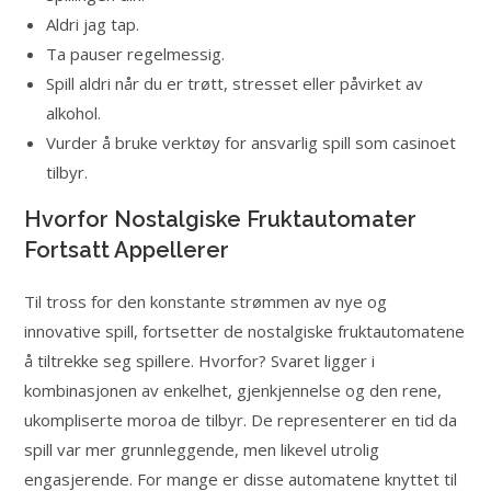
Aldri jag tap.
Ta pauser regelmessig.
Spill aldri når du er trøtt, stresset eller påvirket av
alkohol.
Vurder å bruke verktøy for ansvarlig spill som casinoet
tilbyr.
Hvorfor Nostalgiske Fruktautomater
Fortsatt Appellerer
Til tross for den konstante strømmen av nye og
innovative spill, fortsetter de nostalgiske fruktautomatene
å tiltrekke seg spillere. Hvorfor? Svaret ligger i
kombinasjonen av enkelhet, gjenkjennelse og den rene,
ukompliserte moroa de tilbyr. De representerer en tid da
spill var mer grunnleggende, men likevel utrolig
engasjerende. For mange er disse automatene knyttet til