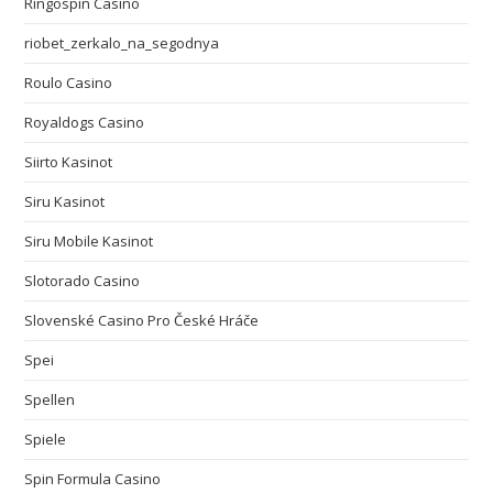
Ringospin Casino
riobet_zerkalo_na_segodnya
Roulo Casino
Royaldogs Casino
Siirto Kasinot
Siru Kasinot
Siru Mobile Kasinot
Slotorado Casino
Slovenské Casino Pro České Hráče
Spei
Spellen
Spiele
Spin Formula Casino