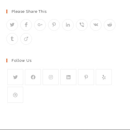
Please Share This
Follow Us