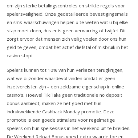
om zijn sterke betalingscontroles en strikte regels voor
spelersveiligheid. Onze gedetailleerde bevestigingsmails
en sms-waarschuwingen helpen u te weten wat u bij elke
stap moet doen, dus er is geen verwarring of twijfel. Dit
zorgt ervoor dat mensen zich veilig voelen door ons hun
geld te geven, omdat het actief diefstal of misbruik in het
casino stopt.
Spelers kunnen tot 10% van hun verliezen terugkrijgen,
wat we bijzonder waardevol vinden omdat er geen
inzetvereisten zijn – een zeldzame eigenschap in online
casino’s. Hoewel TikiTaka geen traditionele no deposit
bonus aanbiedt, maken ze het goed met hun
indrukwekkende Cashback Monday promotie. Deze
promotie is een goede stimulans voor regelmatige
spelers om hun spelsessies in het weekend uit te breiden.
De Weekend Reload Bonus voegt extra waarde toe en