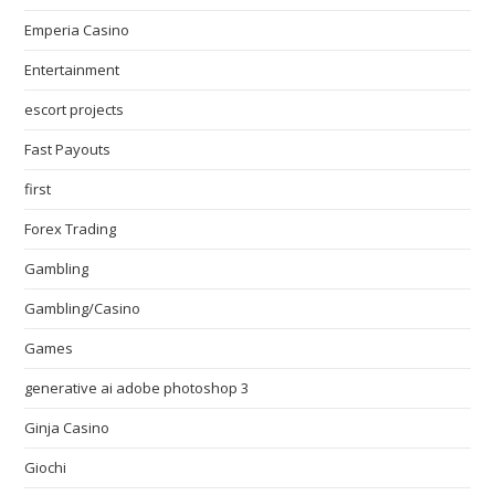
Emperia Casino
Entertainment
escort projects
Fast Payouts
first
Forex Trading
Gambling
Gambling/Casino
Games
generative ai adobe photoshop 3
Ginja Casino
Giochi