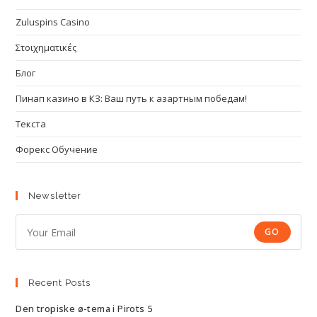
Zuluspins Casino
Στοιχηματικές
Блог
Пинап казино в КЗ: Ваш путь к азартным победам!
Текста
Форекс Обучение
Newsletter
GO
Recent Posts
Den tropiske ø-tema i Pirots 5