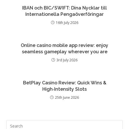
IBAN och BIC/SWIFT: Dina Nycklar till
Internationella Pengaöverföringar
16th July 2026
Online casino mobile app review: enjoy
seamless gameplay wherever you are
3rd July 2026
BetPlay Casino Review: Quick Wins &
High‑Intensity Slots
25th June 2026