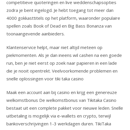
competitieve quoteringen en live weddenschapsopties
zodra je bent ingelogd. Je hebt toegang tot meer dan
4000 gokkasttitels op het platform, waaronder populaire
spellen zoals Book of Dead en Big Bass Bonanza van
toonaangevende aanbieders.
Klantenservice helpt, maar niet altijd meteen op
piekmomenten. Als je dan ineens wil cashen na een goede
run, ben je niet eerst op zoek naar papieren in een lade
die je nooit opentrekt. Veelvoorkomende problemen en
snelle oplossingen voor tiki taka casino
Maak een account aan bij casino en krijg een genereuze
welkomstbonus De welkomstbonus van Tikitaka Casino
bestaat uit een complete pakket voor nieuwe leden. Snelle
uitbetaling is mogelijk via e-wallets en crypto, terwijl
bankoverschrijvingen 1-3 werkdagen duren. TikiTaka