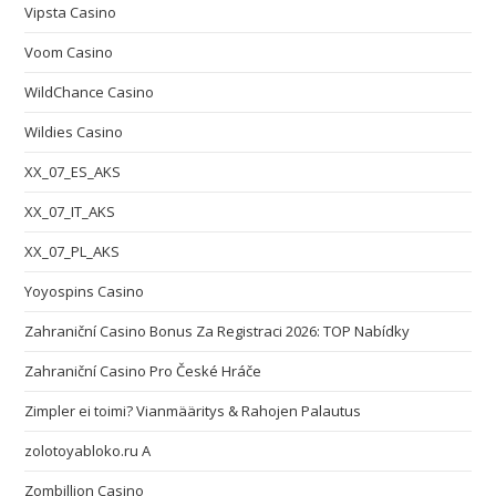
Vipsta Casino
Voom Casino
WildChance Casino
Wildies Casino
XX_07_ES_AKS
XX_07_IT_AKS
XX_07_PL_AKS
Yoyospins Casino
Zahraniční Casino Bonus Za Registraci 2026: TOP Nabídky
Zahraniční Casino Pro České Hráče
Zimpler ei toimi? Vianmääritys & Rahojen Palautus
zolotoyabloko.ru A
Zombillion Casino