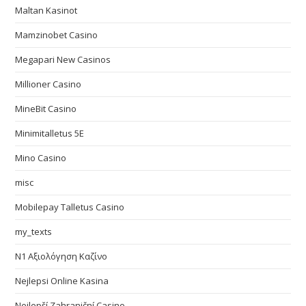
Maltan Kasinot
Mamzinobet Casino
Megapari New Casinos
Millioner Casino
MineBit Casino
Minimitalletus 5E
Mino Casino
misc
Mobilepay Talletus Casino
my_texts
N1 Αξιολόγηση Καζίνο
Nejlepsi Online Kasina
Nejlepší Zahraniční Casino