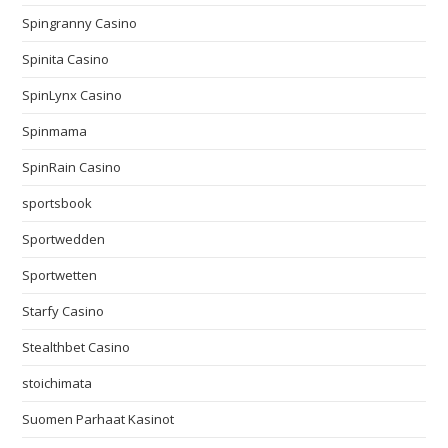
Spingranny Casino
Spinita Casino
SpinLynx Casino
Spinmama
SpinRain Casino
sportsbook
Sportwedden
Sportwetten
Starfy Casino
Stealthbet Casino
stoichimata
Suomen Parhaat Kasinot