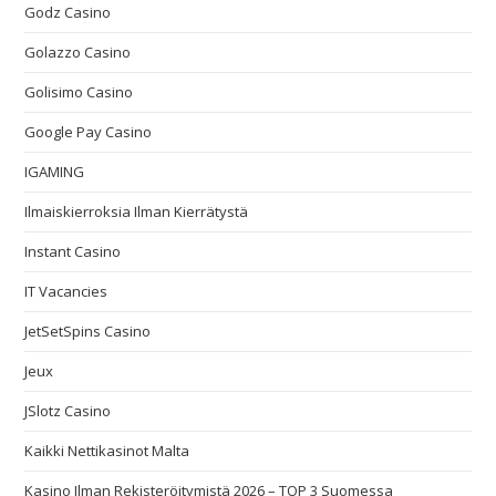
Godz Casino
Golazzo Casino
Golisimo Casino
Google Pay Casino
IGAMING
Ilmaiskierroksia Ilman Kierrätystä
Instant Casino
IT Vacancies
JetSetSpins Casino
Jeux
JSlotz Casino
Kaikki Nettikasinot Malta
Kasino Ilman Rekisteröitymistä 2026 – TOP 3 Suomessa