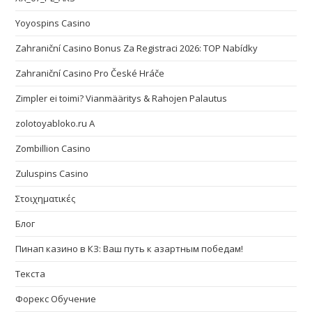
Yoyospins Casino
Zahraniční Casino Bonus Za Registraci 2026: TOP Nabídky
Zahraniční Casino Pro České Hráče
Zimpler ei toimi? Vianmääritys & Rahojen Palautus
zolotoyabloko.ru A
Zombillion Casino
Zuluspins Casino
Στοιχηματικές
Блог
Пинап казино в КЗ: Ваш путь к азартным победам!
Текста
Форекс Обучение