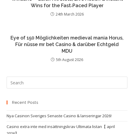
Wins for the Fast‑Paced Player
24th March 2026
Eye of 150 Möglichkeiten medieval mania Horus,
Für nüsse mr bet Casino & darüber Echtgeld
MDU
5th August 2026
Recent Posts
Nya Casinon Sveriges Senaste Casino & lanseringar 2026!
Casino extra inte med insättningskrav Ultimata listan【 april
2026】