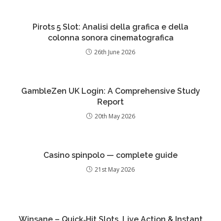
Pirots 5 Slot: Analisi della grafica e della
colonna sonora cinematografica
26th June 2026
GambleZen UK Login: A Comprehensive Study
Report
20th May 2026
Casino spinpolo — complete guide
21st May 2026
Winsane – Quick‑Hit Slots, Live Action & Instant