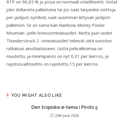
RTP on 96,65 % ja jossa on normaali volatiliteetti. Voitat
joko dollareita palkintoina tai jos saat tarpeeksi voittoja
per jackpot-symboli, saat uusimman liittyvän jackpot-
palkinnon. Se on sama kuin Rainbow Money Power
Mountain -pelin bonusominaisuudet. Mutta juuri uudet
Thunderstruck 2 -ominaisuudet tekevät siitä suositun
ratkaisun ainutlaatuiseen. Uutta pelivalikoimaa on
muutettu, ja minimipanos on nyt 0,31 per kierros, ja
rajoitusvaihtoehto on rajoitettu 15 per kierros.
YOU MIGHT ALSO LIKE
Den tropiske ø-tema i Pirots 5
29th June 2026