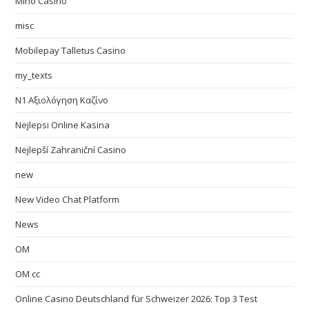
Mino Casino
misc
Mobilepay Talletus Casino
my_texts
N1 Αξιολόγηση Καζίνο
Nejlepsi Online Kasina
Nejlepší Zahraniční Casino
new
New Video Chat Platform
News
OM
OM cc
Online Casino Deutschland für Schweizer 2026: Top 3 Test