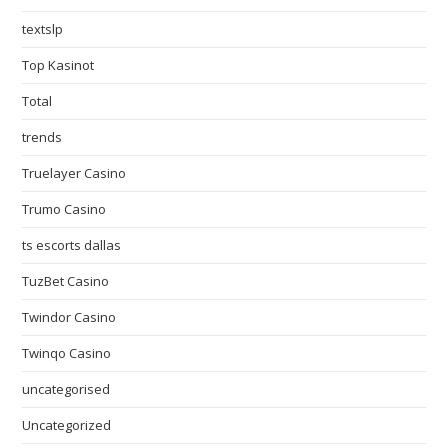
textslp
Top Kasinot
Total
trends
Truelayer Casino
Trumo Casino
ts escorts dallas
TuzBet Casino
Twindor Casino
Twinqo Casino
uncategorised
Uncategorized