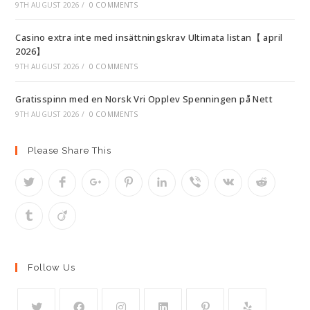
9TH AUGUST 2026
/
0 COMMENTS
Casino extra inte med insättningskrav Ultimata listan【 april
2026】
9TH AUGUST 2026
/
0 COMMENTS
Gratisspinn med en Norsk Vri Opplev Spenningen på Nett
9TH AUGUST 2026
/
0 COMMENTS
Please Share This
Follow Us