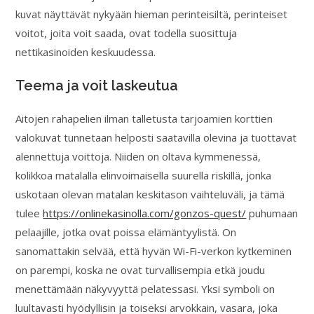
kuvat näyttävät nykyään hieman perinteisiltä, ​​perinteiset
voitot, joita voit saada, ovat todella suosittuja
nettikasinoiden keskuudessa.
Teema ja voit laskeutua
Aitojen rahapelien ilman talletusta tarjoamien korttien
valokuvat tunnetaan helposti saatavilla olevina ja tuottavat
alennettuja voittoja. Niiden on oltava kymmenessä,
kolikkoa matalalla elinvoimaisella suurella riskillä, jonka
uskotaan olevan matalan keskitason vaihteluväli, ja tämä
tulee
https://onlinekasinolla.com/gonzos-quest/
puhumaan
pelaajille, jotka ovat poissa elämäntyylistä. On
sanomattakin selvää, että hyvän Wi-Fi-verkon kytkeminen
on parempi, koska ne ovat turvallisempia etkä joudu
menettämään näkyvyyttä pelatessasi. Yksi symboli on
luultavasti hyödyllisin ja toiseksi arvokkain, vasara, joka