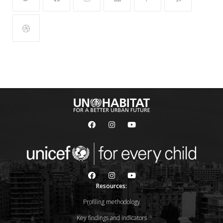
Resources:
Profiling methodology
Key findings and indicators