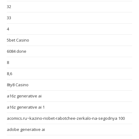
32
33
4
5bet Casino
6084 done
8
8,6
8ty8 Casino
a16z generative ai
a16z generative ai 1
acomics.ru~kazino-riobet-rabotchee-zerkalo-na-segodnya 100
adobe generative ai