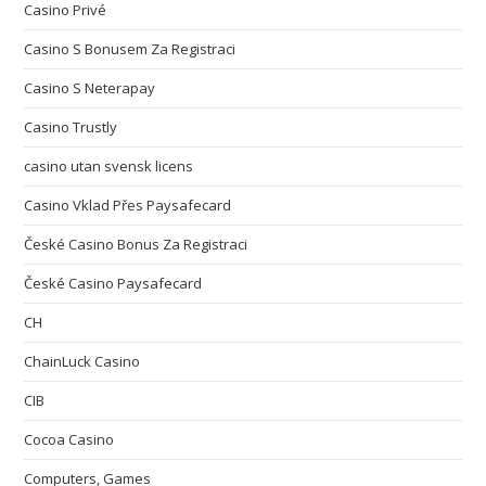
Casino Privé
Casino S Bonusem Za Registraci
Casino S Neterapay
Casino Trustly
casino utan svensk licens
Casino Vklad Přes Paysafecard
České Casino Bonus Za Registraci
České Casino Paysafecard
CH
ChainLuck Casino
CIB
Cocoa Casino
Computers, Games