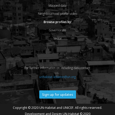
Mapped data
Neighbourhood profile video
Browse profiles by:
Governorate
Sector
For further information on including data,contact:
unhabitat-lebanon@un.org
Sign up for updates
Copyright © 2020 UN-Habitat and UNICEF. All rights reserved.
Development and Design UN-Habitat © 2020