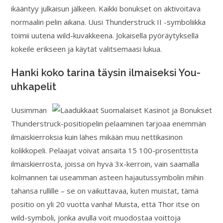
ikääntyy julkaisun jälkeen. Kaikki bonukset on aktivoitava
normaalin pelin aikana. Uusi Thunderstruck II -symboliikka
toimii uutena wild-kuvakkeena. Jokaisella pyöräytyksellä
kokeile erikseen ja käytät valitsemaasi lukua.
Hanki koko tarina täysin ilmaiseksi You-
uhkapelit
Uusimman
Thunderstruck-positiopelin pelaaminen tarjoaa enemmän
ilmaiskierroksia kuin lähes mikään muu nettikasinon
kolikkopeli. Pelaajat voivat ansaita 15 100-prosenttista
ilmaiskierrosta, joissa on hyvä 3x-kerroin, vain saamalla
kolmannen tai useamman asteen hajautussymbolin mihin
tahansa rullille – se on vaikuttavaa, kuten muistat, tämä
positio on yli 20 vuotta vanha! Muista, että Thor itse on
wild-symboli, jonka avulla voit muodostaa voittoja