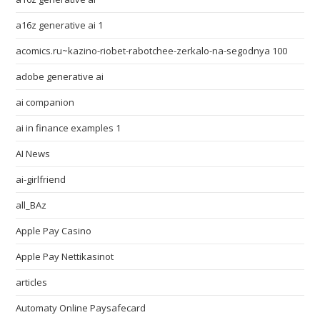
a16z generative ai 1
acomics.ru~kazino-riobet-rabotchee-zerkalo-na-segodnya 100
adobe generative ai
ai companion
ai in finance examples 1
AI News
ai-girlfriend
all_BAz
Apple Pay Casino
Apple Pay Nettikasinot
articles
Automaty Online Paysafecard