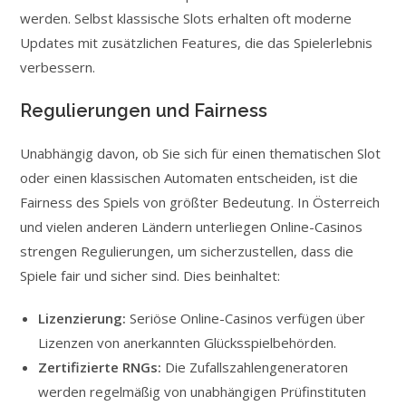
werden. Selbst klassische Slots erhalten oft moderne
Updates mit zusätzlichen Features, die das Spielerlebnis
verbessern.
Regulierungen und Fairness
Unabhängig davon, ob Sie sich für einen thematischen Slot
oder einen klassischen Automaten entscheiden, ist die
Fairness des Spiels von größter Bedeutung. In Österreich
und vielen anderen Ländern unterliegen Online-Casinos
strengen Regulierungen, um sicherzustellen, dass die
Spiele fair und sicher sind. Dies beinhaltet:
Lizenzierung:
Seriöse Online-Casinos verfügen über
Lizenzen von anerkannten Glücksspielbehörden.
Zertifizierte RNGs:
Die Zufallszahlengeneratoren
werden regelmäßig von unabhängigen Prüfinstituten