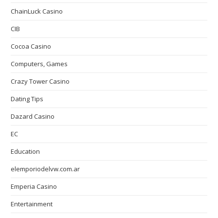
ChainLuck Casino
CIB
Cocoa Casino
Computers, Games
Crazy Tower Сasino
Dating Tips
Dazard Casino
EC
Education
elemporiodelvw.com.ar
Emperia Casino
Entertainment