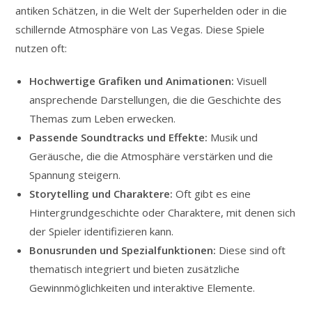
antiken Schätzen, in die Welt der Superhelden oder in die
schillernde Atmosphäre von Las Vegas. Diese Spiele
nutzen oft:
Hochwertige Grafiken und Animationen:
Visuell
ansprechende Darstellungen, die die Geschichte des
Themas zum Leben erwecken.
Passende Soundtracks und Effekte:
Musik und
Geräusche, die die Atmosphäre verstärken und die
Spannung steigern.
Storytelling und Charaktere:
Oft gibt es eine
Hintergrundgeschichte oder Charaktere, mit denen sich
der Spieler identifizieren kann.
Bonusrunden und Spezialfunktionen:
Diese sind oft
thematisch integriert und bieten zusätzliche
Gewinnmöglichkeiten und interaktive Elemente.