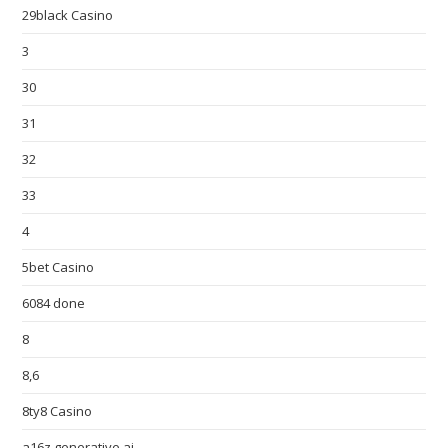
29black Casino
3
30
31
32
33
4
5bet Casino
6084 done
8
8,6
8ty8 Casino
a16z generative ai