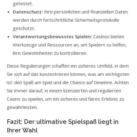
getestet.
Datenschutz:
Ihre persönlichen und finanziellen Daten
werden durch fortschrittliche Sicherheitsprotokolle
geschützt.
Verantwortungsbewusstes Spielen:
Casinos bieten
Werkzeuge und Ressourcen an, um Spielern zu helfen,
ihre Gewohnheiten zu kontrollieren.
Diese Regulierungen schaffen ein sicheres Umfeld, in dem
Sie sich auf das konzentrieren können, was am wichtigsten
ist: den Spaß am Spiel und die Chance auf Gewinne. Achten
Sie immer darauf, in einem lizenzierten und regulierten
Casino zu spielen, um ein sicheres und faires Erlebnis zu
gewährleisten.
Fazit: Der ultimative Spielspaß liegt in
Ihrer Wahl