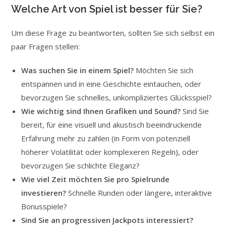
Welche Art von Spiel ist besser für Sie?
Um diese Frage zu beantworten, sollten Sie sich selbst ein
paar Fragen stellen:
Was suchen Sie in einem Spiel?
Möchten Sie sich
entspannen und in eine Geschichte eintauchen, oder
bevorzugen Sie schnelles, unkompliziertes Glücksspiel?
Wie wichtig sind Ihnen Grafiken und Sound?
Sind Sie
bereit, für eine visuell und akustisch beeindruckende
Erfahrung mehr zu zahlen (in Form von potenziell
höherer Volatilität oder komplexeren Regeln), oder
bevorzugen Sie schlichte Eleganz?
Wie viel Zeit möchten Sie pro Spielrunde
investieren?
Schnelle Runden oder längere, interaktive
Bonusspiele?
Sind Sie an progressiven Jackpots interessiert?