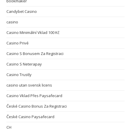
bookmaker
Candybet Casino
casino
Casino Minimální Vklad 100 Kč
Casino Privé
Casino S Bonusem Za Registraci
Casino S Neterapay
Casino Trustly
casino utan svensk licens
Casino Vklad Přes Paysafecard
České Casino Bonus Za Registraci
České Casino Paysafecard
CH