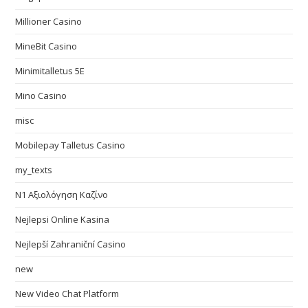
Millioner Casino
MineBit Casino
Minimitalletus 5E
Mino Casino
misc
Mobilepay Talletus Casino
my_texts
N1 Αξιολόγηση Καζίνο
Nejlepsi Online Kasina
Nejlepší Zahraniční Casino
new
New Video Chat Platform