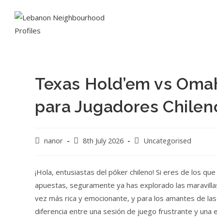
Texas Hold’em vs Omah
para Jugadores Chilen
nanor
8th July 2026
Uncategorised
¡Hola, entusiastas del póker chileno! Si eres de los que 
apuestas, seguramente ya has explorado las maravillas 
vez más rica y emocionante, y para los amantes de las
diferencia entre una sesión de juego frustrante y una 