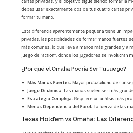
cartas privadas, y el objetivo sigue siendo formar la m
debes usar exactamente dos de tus cuatro cartas priv
formar tu mano.
Esta diferencia aparentemente pequeña tiene un impac
privadas, las posibilidades de formar manos fuertes se
más comunes, lo que lleva a manos más grandes y a m
juego de “action”, donde los jugadores se involucran 
¿Por qué el Omaha Podría Ser Tu Juego?
Más Manos Fuertes:
Mayor probabilidad de conseg
Juego Dinámico:
Las manos suelen ser más grande
Estrategia Compleja:
Requiere un análisis más pro
Menos Dependencia del Farol:
La fuerza de las ma
Texas Hold’em vs Omaha: Las Diferenci