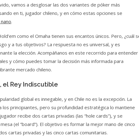
r ávido, vamos a desglosar las dos variantes de póker más
ndo en ti, jugador chileno, y en cómo estas opciones se
 nano
.
Hold’em como el Omaha tienen sus encantos únicos. Pero, ¿cuál s
esgo y a tus objetivos? La respuesta no es universal, y es
inante la elección. Acompáñanos en este recorrido para entender
ntales y cómo puedes tomar la decisión más informada para
vibrante mercado chileno.
el Rey Indiscutible
pularidad global es innegable, y en Chile no es la excepción. La
a los principiantes, pero su profundidad estratégica lo mantiene
jugador recibe dos cartas privadas (las “hole cards”), y se
 mesa (el “board”). El objetivo es formar la mejor mano de cinco
dos cartas privadas y las cinco cartas comunitarias.