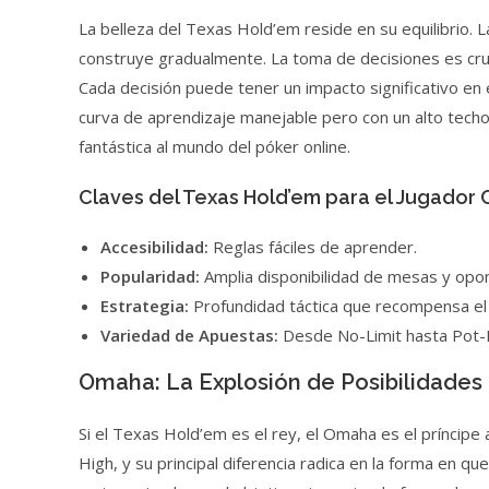
La belleza del Texas Hold’em reside en su equilibrio. 
construye gradualmente. La toma de decisiones es cruc
Cada decisión puede tener un impacto significativo en 
curva de aprendizaje manejable pero con un alto techo
fantástica al mundo del póker online.
Claves del Texas Hold’em para el Jugador C
Accesibilidad:
Reglas fáciles de aprender.
Popularidad:
Amplia disponibilidad de mesas y opo
Estrategia:
Profundidad táctica que recompensa el e
Variedad de Apuestas:
Desde No-Limit hasta Pot-Lim
Omaha: La Explosión de Posibilidades
Si el Texas Hold’em es el rey, el Omaha es el príncip
High, y su principal diferencia radica en la forma en q