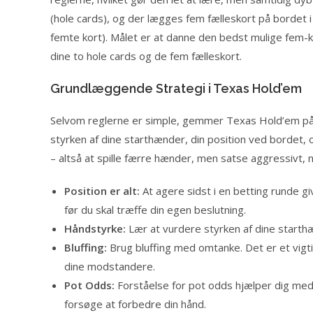
(hole cards), og der lægges fem fælleskort på bordet i t
femte kort). Målet er at danne den bedst mulige fem-k
dine to hole cards og de fem fælleskort.
Grundlæggende Strategi i Texas Hold’em
Selvom reglerne er simple, gemmer Texas Hold’em på en 
styrken af dine starthænder, din position ved bordet, 
– altså at spille færre hænder, men satse aggressivt, n
Position er alt:
At agere sidst i en betting runde g
før du skal træffe din egen beslutning.
Håndstyrke:
Lær at vurdere styrken af dine starthænd
Bluffing:
Brug bluffing med omtanke. Det er et vigtig
dine modstandere.
Pot Odds:
Forståelse for pot odds hjælper dig med 
forsøge at forbedre din hånd.