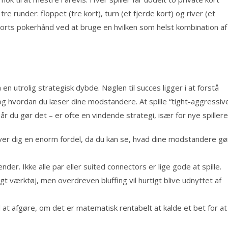
re runder: floppet (tre kort), turn (et fjerde kort) og river (et
orts pokerhånd ved at bruge en hvilken som helst kombination af
utrolig strategisk dybde. Nøglen til succes ligger i at forstå
og hvordan du læser dine modstandere. At spille “tight-aggressiv
år du gør det – er ofte en vindende strategi, især for nye spillere
iver dig en enorm fordel, da du kan se, hvad dine modstandere gø
er. Ikke alle par eller suited connectors er lige gode at spille.
t værktøj, men overdreven bluffing vil hurtigt blive udnyttet af
at afgøre, om det er matematisk rentabelt at kalde et bet for at