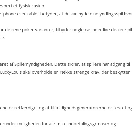
esom i et fysisk casino.
rtphone eller tablet betyder, at du kan nyde dine yndlingsspil hvo
r de rene poker varianter, tilbyder nogle casinoer live dealer spil
se.
ret af Spillemyndigheden. Dette sikrer, at spillere har adgang til
om LuckyLouis skal overholde en række strenge krav, der beskytter
ene er retfærdige, og at tilfældighedsgeneratorerne er testet o
 herunder muligheden for at sætte indbetalingsgrænser og