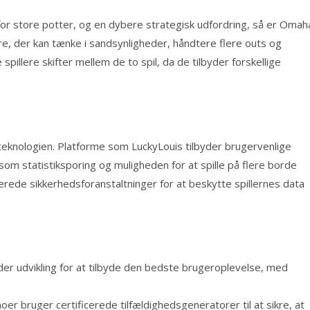
or store potter, og en dybere strategisk udfordring, så er Omah
ere, der kan tænke i sandsynligheder, håndtere flere outs og
pillere skifter mellem de to spil, da de tilbyder forskellige
e teknologien. Platforme som LuckyLouis tilbyder brugervenlige
 som statistiksporing og muligheden for at spille på flere borde
rede sikkerhedsforanstaltninger for at beskytte spillernes data
er udvikling for at tilbyde den bedste brugeroplevelse, med
noer bruger certificerede tilfældighedsgeneratorer til at sikre, at