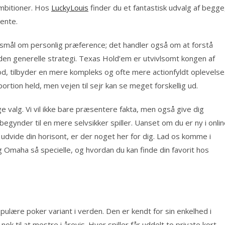
 ambitioner. Hos
LuckyLouis
finder du et fantastisk udvalg af begge
hente.
gsmål om personlig præference; det handler også om at forstå
den generelle strategi. Texas Hold’em er utvivlsomt kongen af
d, tilbyder en mere kompleks og ofte mere actionfyldt oplevelse
tion held, men vejen til sejr kan se meget forskellig ud.
ige valg. Vi vil ikke bare præsentere fakta, men også give dig
begynder til en mere selvsikker spiller. Uanset om du er ny i onli
 udvide din horisont, er der noget her for dig. Lad os komme i
Omaha så specielle, og hvordan du kan finde din favorit hos
lære poker variant i verden. Den er kendt for sin enkelhed i
ok til at mestre i årevis. Hver spiller får uddelt to private kort