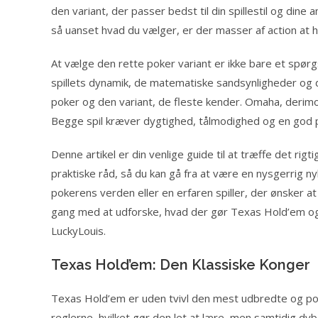
den variant, der passer bedst til din spillestil og dine
så uanset hvad du vælger, er der masser af action at 
At vælge den rette poker variant er ikke bare et spør
spillets dynamik, de matematiske sandsynligheder og 
poker og den variant, de fleste kender. Omaha, derimo
Begge spil kræver dygtighed, tålmodighed og en god por
Denne artikel er din venlige guide til at træffe det rigt
praktiske råd, så du kan gå fra at være en nysgerrig ny
pokerens verden eller en erfaren spiller, der ønsker at
gang med at udforske, hvad der gør Texas Hold’em og 
LuckyLouis.
Texas Hold’em: Den Klassiske Konger
Texas Hold’em er uden tvivl den mest udbredte og popu
reglerne, hvilket gør den let at lære, men samtidig dyb n