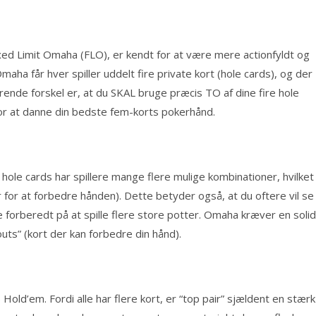
ed Limit Omaha (FLO), er kendt for at være mere actionfyldt og
a får hver spiller uddelt fire private kort (hole cards), og der
nde forskel er, at du SKAL bruge præcis TO af dine fire hole
r at danne din bedste fem-korts pokerhånd.
ole cards har spillere mange flere mulige kombinationer, hvilket
 for at forbedre hånden). Dette betyder også, at du oftere vil se
forberedt på at spille flere store potter. Omaha kræver en solid
outs” (kort der kan forbedre din hånd).
old’em. Fordi alle har flere kort, er “top pair” sjældent en stærk