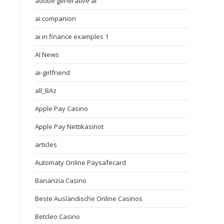
adobe generative ai
ai companion
ai in finance examples 1
AI News
ai-girlfriend
all_BAz
Apple Pay Casino
Apple Pay Nettikasinot
articles
Automaty Online Paysafecard
Bananzia Casino
Beste Ausländische Online Casinos
Betcleo Casino