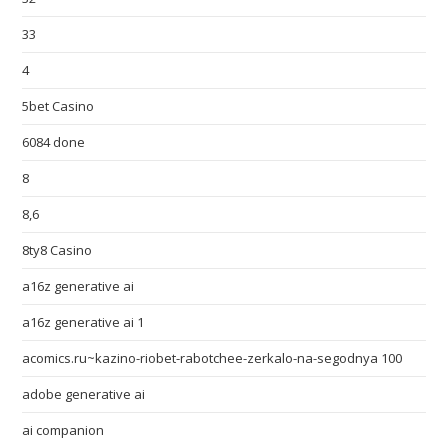
33
4
5bet Casino
6084 done
8
8,6
8ty8 Casino
a16z generative ai
a16z generative ai 1
acomics.ru~kazino-riobet-rabotchee-zerkalo-na-segodnya 100
adobe generative ai
ai companion