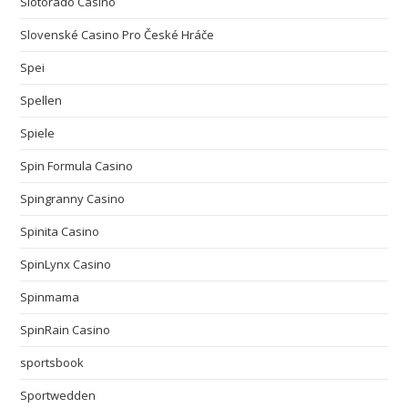
Slotorado Casino
Slovenské Casino Pro České Hráče
Spei
Spellen
Spiele
Spin Formula Casino
Spingranny Casino
Spinita Casino
SpinLynx Casino
Spinmama
SpinRain Casino
sportsbook
Sportwedden