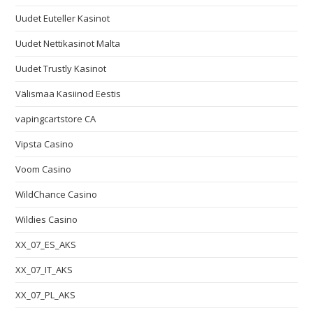
Uudet Euteller Kasinot
Uudet Nettikasinot Malta
Uudet Trustly Kasinot
Välismaa Kasiinod Eestis
vapingcartstore CA
Vipsta Casino
Voom Casino
WildChance Casino
Wildies Casino
XX_07_ES_AKS
XX_07_IT_AKS
XX_07_PL_AKS