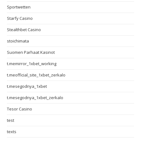
Sportwetten
Starfy Casino
Stealthbet Casino
stoichimata
Suomen Parhaat Kasinot
t.memirror_1xbet_working
t.meofficial_site_1xbet_zerkalo
t.mesegodnya_1xbet
t.mesegodnya_1xbet_zerkalo
Tesor Casino
test
texts