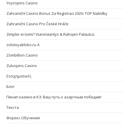
Yoyospins Casino
Zahraniční Casino Bonus Za Registraci 2026: TOP Nabídky
Zahraniční Casino Pro České Hráče
Zimpler ei toimi? Vianmääritys & Rahojen Palautus
zolotoyabloko.ru A
Zombillion Casino
Zuluspins Casino
Στοιχηματικές
Блог
Пинап казино в КЗ: Ваш путь к азартным победам!
Текста
Форекс Обучение