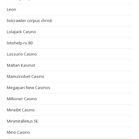
Leon
listcrawler corpus christi
LolaJack Casino
lotohelp.ru 80
Lussurio Casino
Maltan Kasinot
Mamzinobet Casino
Megapari New Casinos
Millioner Casino
MineBit Casino
Minimitalletus 5E
Mino Casino