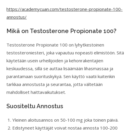
https://academycuan.com/testosterone-propionate-100-
annostus/
Mikä on Testosterone Propionate 100?
Testosterone Propionate 100 on lyhytkestoinen
testosteroniesteri, joka vapautuu nopeasti elimistöön. Sitä
käytetään usein urheilijoiden ja kehonrakentajien
keskuudessa, sillä se auttaa lisäämään lihasmassaa ja
parantamaan suorituskykyä. Sen käyttö vaatii kuitenkin
tarkkaa annostusta ja seurantaa, jotta vältetään
mahdolliset haittavaikutukset.
Suositeltu Annostus
Yleinen aloitusannos on 50-100 mg joka toinen päivä.
Edistyneet käyttäjät voivat nostaa annosta 100-200