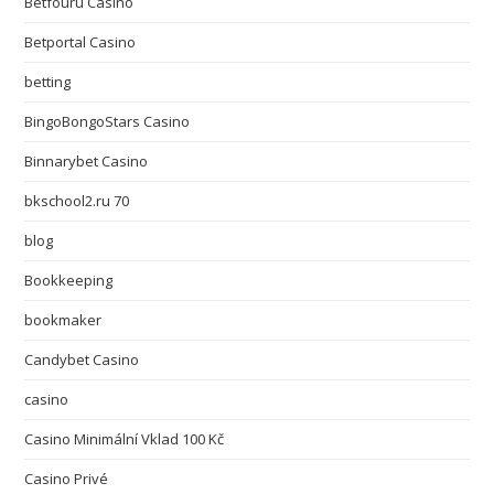
Betfouru Casino
Betportal Casino
betting
BingoBongoStars Casino
Binnarybet Casino
bkschool2.ru 70
blog
Bookkeeping
bookmaker
Candybet Casino
casino
Casino Minimální Vklad 100 Kč
Casino Privé