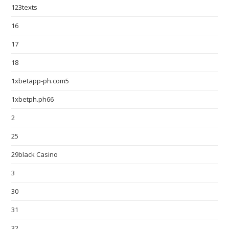
123texts
16
17
18
1xbetapp-ph.com5
1xbetph.ph66
2
25
29black Casino
3
30
31
32