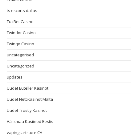
ts escorts dallas
TuzBet Casino
Twindor Casino
Twinqo Casino
uncategorised
Uncategorized
updates
Uudet Euteller Kasinot
Uudet Nettikasinot Malta
Uudet Trustly Kasinot
Välismaa Kasiinod Eestis
vapingcartstore CA