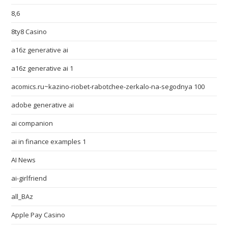
8,6
8ty8 Casino
a16z generative ai
a16z generative ai 1
acomics.ru~kazino-riobet-rabotchee-zerkalo-na-segodnya 100
adobe generative ai
ai companion
ai in finance examples 1
AI News
ai-girlfriend
all_BAz
Apple Pay Casino