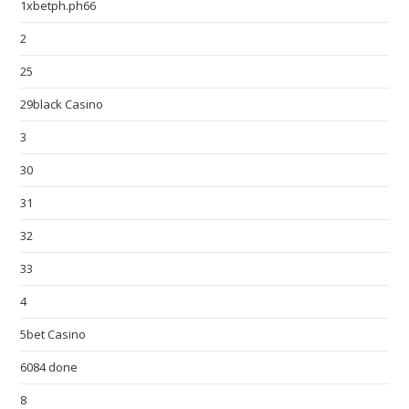
1xbetph.ph66
2
25
29black Casino
3
30
31
32
33
4
5bet Casino
6084 done
8