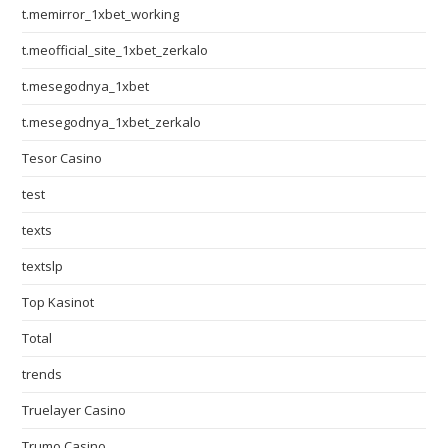
t.memirror_1xbet_working
t.meofficial_site_1xbet_zerkalo
t.mesegodnya_1xbet
t.mesegodnya_1xbet_zerkalo
Tesor Casino
test
texts
textslp
Top Kasinot
Total
trends
Truelayer Casino
Trumo Casino