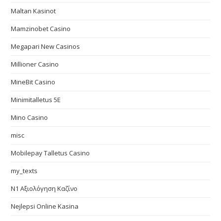
Maltan Kasinot
Mamzinobet Casino
Megapari New Casinos
Millioner Casino
MineBit Casino
Minimitalletus 5E
Mino Casino
misc
Mobilepay Talletus Casino
my_texts
N1 Αξιολόγηση Καζίνο
Nejlepsi Online Kasina