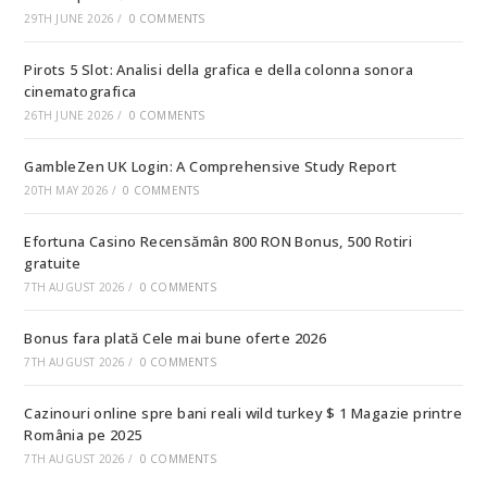
29TH JUNE 2026
/
0 COMMENTS
Pirots 5 Slot: Analisi della grafica e della colonna sonora
cinematografica
26TH JUNE 2026
/
0 COMMENTS
GambleZen UK Login: A Comprehensive Study Report
20TH MAY 2026
/
0 COMMENTS
Efortuna Casino Recensămân 800 RON Bonus, 500 Rotiri
gratuite
7TH AUGUST 2026
/
0 COMMENTS
Bonus fara plată Cele mai bune oferte 2026
7TH AUGUST 2026
/
0 COMMENTS
Cazinouri online spre bani reali wild turkey $ 1 Magazie printre
România pe 2025
7TH AUGUST 2026
/
0 COMMENTS