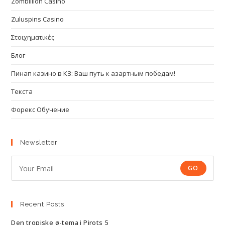
Zombillion Casino
Zuluspins Casino
Στοιχηματικές
Блог
Пинап казино в КЗ: Ваш путь к азартным победам!
Текста
Форекс Обучение
Newsletter
GO
Recent Posts
Den tropiske ø-tema i Pirots 5