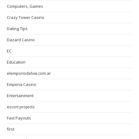
Computers, Games
Crazy Tower Сasino
Dating Tips
Dazard Casino
EC
Education
elemporiodelvw.com.ar
Emperia Casino
Entertainment
escort projects
Fast Payouts
first