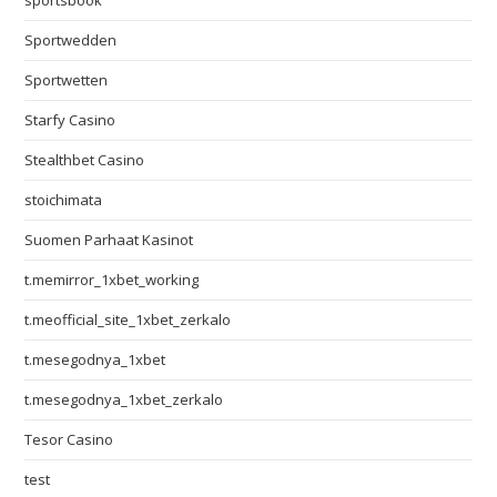
sportsbook
Sportwedden
Sportwetten
Starfy Casino
Stealthbet Casino
stoichimata
Suomen Parhaat Kasinot
t.memirror_1xbet_working
t.meofficial_site_1xbet_zerkalo
t.mesegodnya_1xbet
t.mesegodnya_1xbet_zerkalo
Tesor Casino
test