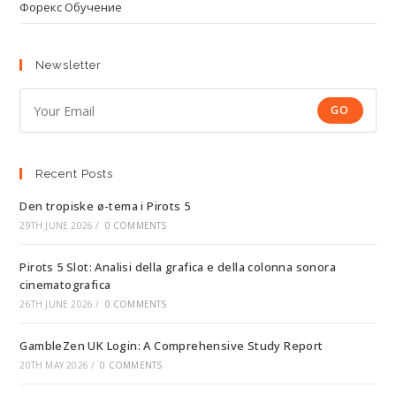
Форекс Обучение
Newsletter
GO
Recent Posts
Den tropiske ø-tema i Pirots 5
29TH JUNE 2026
/
0 COMMENTS
Pirots 5 Slot: Analisi della grafica e della colonna sonora
cinematografica
26TH JUNE 2026
/
0 COMMENTS
GambleZen UK Login: A Comprehensive Study Report
20TH MAY 2026
/
0 COMMENTS