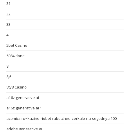
31
32
33
4
5bet Casino
6084 done
8
8,6
8ty8 Casino
a16z generative ai
a16z generative ai 1
acomics.ru~kazino-riobet-rabotchee-zerkalo-na-segodnya 100
adobe generative ai