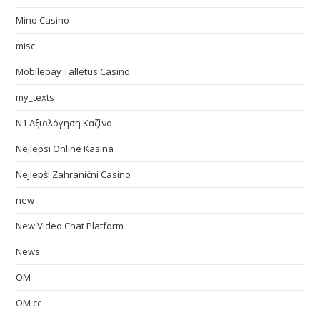
Mino Casino
misc
Mobilepay Talletus Casino
my_texts
N1 Αξιολόγηση Καζίνο
Nejlepsi Online Kasina
Nejlepší Zahraniční Casino
new
New Video Chat Platform
News
OM
OM cc