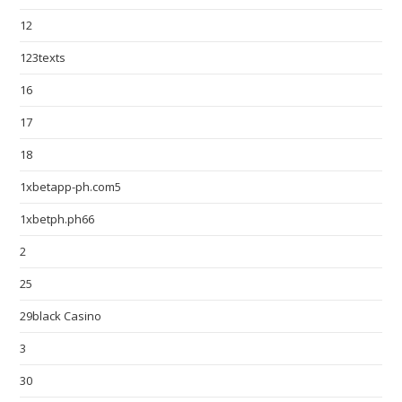
12
123texts
16
17
18
1xbetapp-ph.com5
1xbetph.ph66
2
25
29black Casino
3
30