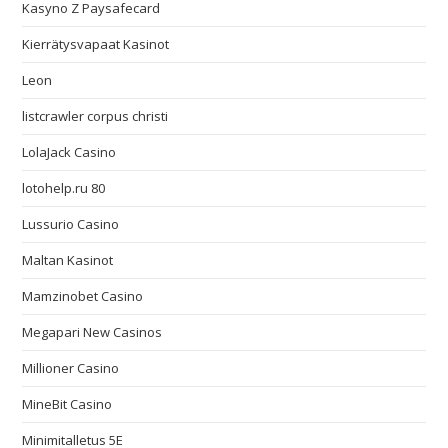
Kasyno Z Paysafecard
Kierrätysvapaat Kasinot
Leon
listcrawler corpus christi
LolaJack Casino
lotohelp.ru 80
Lussurio Casino
Maltan Kasinot
Mamzinobet Casino
Megapari New Casinos
Millioner Casino
MineBit Casino
Minimitalletus 5E