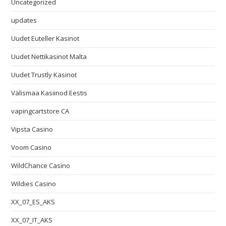
Uncategorized
updates
Uudet Euteller Kasinot
Uudet Nettikasinot Malta
Uudet Trustly Kasinot
Välismaa Kasiinod Eestis
vapingcartstore CA
Vipsta Casino
Voom Casino
WildChance Casino
Wildies Casino
XX_07_ES_AKS
XX_07_IT_AKS