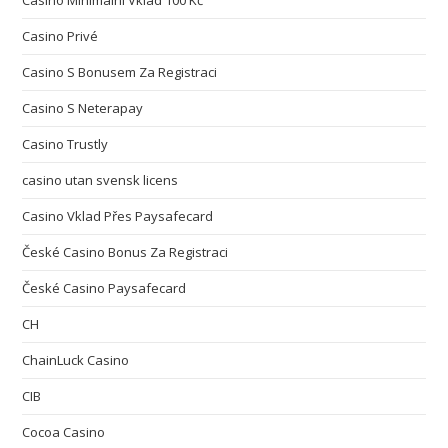
Casino Minimální Vklad 100 Kč
Casino Privé
Casino S Bonusem Za Registraci
Casino S Neterapay
Casino Trustly
casino utan svensk licens
Casino Vklad Přes Paysafecard
České Casino Bonus Za Registraci
České Casino Paysafecard
CH
ChainLuck Casino
CIB
Cocoa Casino