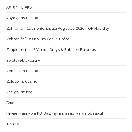
XX_07_PL_AKS
Yoyospins Casino
Zahraniční Casino Bonus Za Registraci 2026: TOP Nabídky
Zahraniční Casino Pro České Hráče
Zimpler ei toimi? Vianmääritys & Rahojen Palautus
zolotoyabloko.ru A
Zombillion Casino
Zuluspins Casino
Στοιχηματικές
Блог
Пинап казино в КЗ: Ваш путь к азартным победам!
Текста