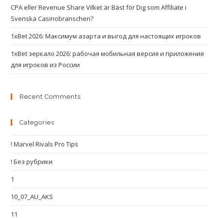
CPA eller Revenue Share Vilket är Bäst för Dig som Affiliate i
Svenska Casinobranschen?
1xBet 2026: Максимум азарта и выгод для настоящих игроков
1xBet зеркало 2026: рабочая мобильная версия и приложение
для игроков из России
Recent Comments
Categories
! Marvel Rivals Pro Tips
! Без рубрики
1
10_07_AU_AKS
11