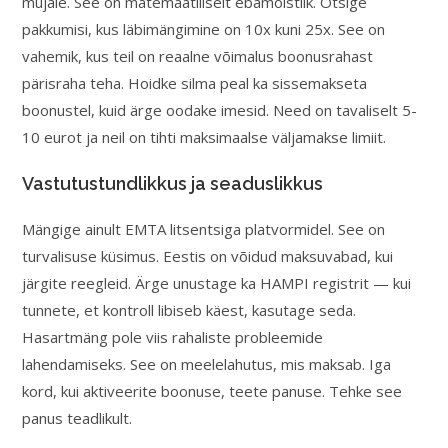
mujale. See on matemaatiliselt ebamõistlik. Otsige
pakkumisi, kus läbimängimine on 10x kuni 25x. See on
vahemik, kus teil on reaalne võimalus boonusrahast
pärisraha teha. Hoidke silma peal ka sissemakseta
boonustel, kuid ärge oodake imesid. Need on tavaliselt 5-
10 eurot ja neil on tihti maksimaalse väljamakse limiit.
Vastutustundlikkus ja seaduslikkus
Mängige ainult EMTA litsentsiga platvormidel. See on
turvalisuse küsimus. Eestis on võidud maksuvabad, kui
järgite reegleid. Ärge unustage ka HAMPI registrit — kui
tunnete, et kontroll libiseb käest, kasutage seda.
Hasartmäng pole viis rahaliste probleemide
lahendamiseks. See on meelelahutus, mis maksab. Iga
kord, kui aktiveerite boonuse, teete panuse. Tehke see
panus teadlikult.