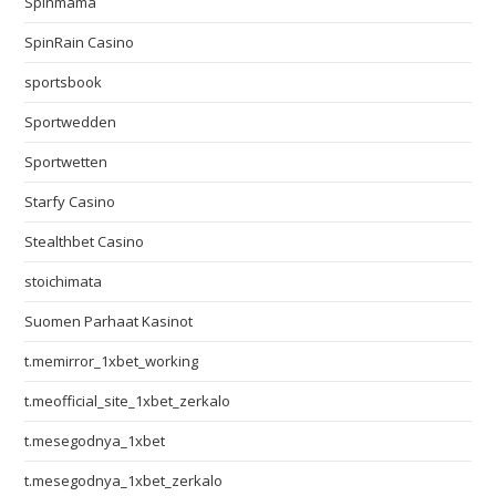
Spinmama
SpinRain Casino
sportsbook
Sportwedden
Sportwetten
Starfy Casino
Stealthbet Casino
stoichimata
Suomen Parhaat Kasinot
t.memirror_1xbet_working
t.meofficial_site_1xbet_zerkalo
t.mesegodnya_1xbet
t.mesegodnya_1xbet_zerkalo