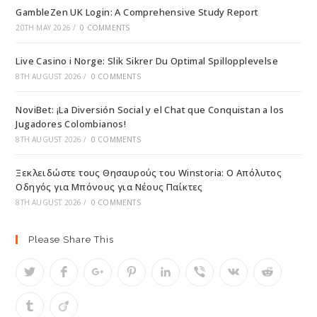
GambleZen UK Login: A Comprehensive Study Report
20TH MAY 2026
/
0 COMMENTS
Live Casino i Norge: Slik Sikrer Du Optimal Spillopplevelse
8TH AUGUST 2026
/
0 COMMENTS
NoviBet: ¡La Diversión Social y el Chat que Conquistan a los
Jugadores Colombianos!
8TH AUGUST 2026
/
0 COMMENTS
Ξεκλειδώστε τους Θησαυρούς του Winstoria: Ο Απόλυτος
Οδηγός για Μπόνους για Νέους Παίκτες
8TH AUGUST 2026
/
0 COMMENTS
Please Share This