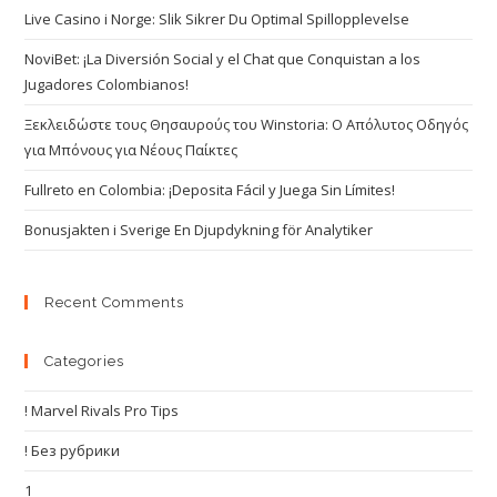
Live Casino i Norge: Slik Sikrer Du Optimal Spillopplevelse
NoviBet: ¡La Diversión Social y el Chat que Conquistan a los
Jugadores Colombianos!
Ξεκλειδώστε τους Θησαυρούς του Winstoria: Ο Απόλυτος Οδηγός
για Μπόνους για Νέους Παίκτες
Fullreto en Colombia: ¡Deposita Fácil y Juega Sin Límites!
Bonusjakten i Sverige En Djupdykning för Analytiker
Recent Comments
Categories
! Marvel Rivals Pro Tips
! Без рубрики
1