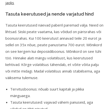
jaoks
Tasuta keerutused ja nende varjatud hind
Tasuta keerutused näevad paberil paremad välja. Need on
lihtsad. Siiski peate vaatama, kas võidud on pärisrahas või
boonusrahas. Kui 100 keerutust annavad teile 20 eurot ja
sellel on 35x nõue, peate panustama 700 eurot. Mõnikord
on see kergem kui deposiidiboonus. Mõnikord on see tühi
töö. Hinnake alati mängu volatiilsust, kus keerutused
kehtivad. Kõrge volatiilsus tähendab, et võite võita palju
või mitte midagi. Madal volatiilsus annab stabiilsema, aga
väiksema tulemuse.
Tervitusboonus: nõuab suurt kapitali ja pikka
mänguaega.
Tasuta keerutused: vajavad vähem panuseid, aga
võidud on tihti piiratud.