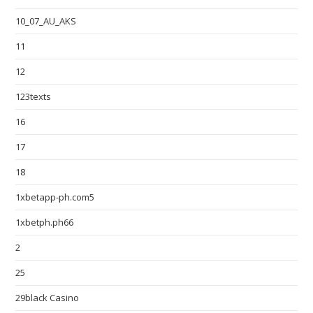
10_07_AU_AKS
11
12
123texts
16
17
18
1xbetapp-ph.com5
1xbetph.ph66
2
25
29black Casino