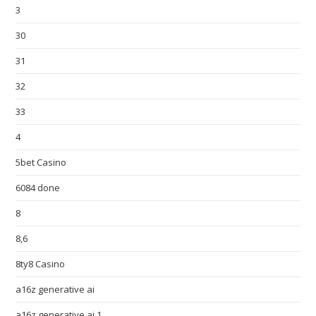
3
30
31
32
33
4
5bet Casino
6084 done
8
8,6
8ty8 Casino
a16z generative ai
a16z generative ai 1