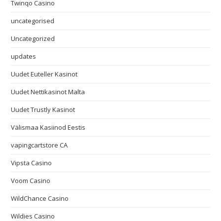
Twinqo Casino
uncategorised
Uncategorized
updates
Uudet Euteller Kasinot
Uudet Nettikasinot Malta
Uudet Trustly Kasinot
Välismaa Kasiinod Eestis
vapingcartstore CA
Vipsta Casino
Voom Casino
WildChance Casino
Wildies Casino