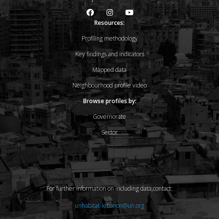
Resources:
Profiling methodology
Key findings and indicators
Mapped data
Neighbourhood profile video
Browse profiles by:
Governorate
Sector
For further information on including data,contact:
unhabitat-lebanon@un.org