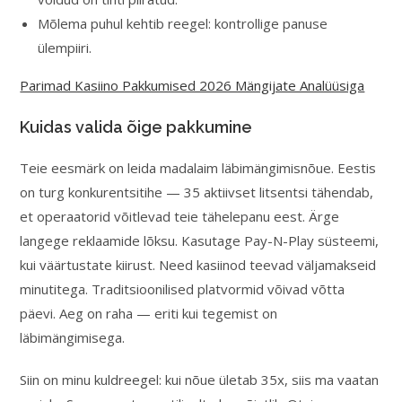
Mõlema puhul kehtib reegel: kontrollige panuse
ülempiiri.
Parimad Kasiino Pakkumised 2026 Mängijate Analüüsiga
Kuidas valida õige pakkumine
Teie eesmärk on leida madalaim läbimängimisnõue. Eestis
on turg konkurentsitihe — 35 aktiivset litsentsi tähendab,
et operaatorid võitlevad teie tähelepanu eest. Ärge
langege reklaamide lõksu. Kasutage Pay-N-Play süsteemi,
kui väärtustate kiirust. Need kasiinod teevad väljamakseid
minutitega. Traditsioonilised platvormid võivad võtta
päevi. Aeg on raha — eriti kui tegemist on
läbimängimisega.
Siin on minu kuldreegel: kui nõue ületab 35x, siis ma vaatan