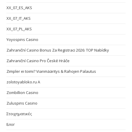
XX_07_ES_AKS
XX_07_IT_AKS
XX_07_PL_AKS
Yoyospins Casino
Zahraniční Casino Bonus Za Registraci 2026: TOP Nabídky
Zahraniční Casino Pro České Hráče
Zimpler ei toimi? Vianmääritys & Rahojen Palautus
zolotoyabloko.ru A
Zombillion Casino
Zuluspins Casino
Στοιχηματικές
Блог