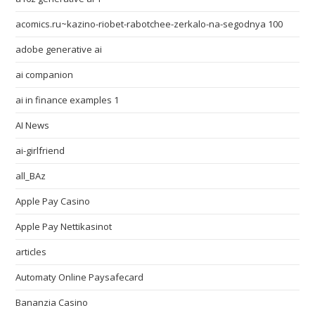
acomics.ru~kazino-riobet-rabotchee-zerkalo-na-segodnya 100
adobe generative ai
ai companion
ai in finance examples 1
AI News
ai-girlfriend
all_BAz
Apple Pay Casino
Apple Pay Nettikasinot
articles
Automaty Online Paysafecard
Bananzia Casino