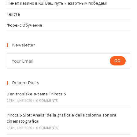
Пинап казино в КЗ: Ваш путь к азартным победам!
Текста
Форекс Обучение
Newsletter
GO
Recent Posts
Den tropiske ø-tema i Pirots 5
29TH JUNE 2026
/
0 COMMENTS
Pirots 5 Slot: Analisi della grafica e della colonna sonora
cinematografica
26TH JUNE 2026
/
0 COMMENTS