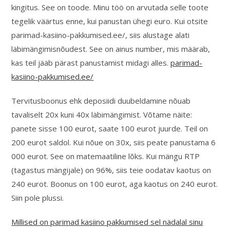
kingitus. See on toode. Minu töö on arvutada selle toote
tegelik väärtus enne, kui panustan ühegi euro. Kui otsite
parimad-kasiino-pakkumised.ee/, siis alustage alati
läbimängimisnõudest. See on ainus number, mis määrab,
kas teil jääb pärast panustamist midagi alles.
parimad-
kasiino-pakkumised.ee/
Tervitusboonus ehk deposiidi duubeldamine nõuab
tavaliselt 20x kuni 40x läbimängimist. Võtame näite:
panete sisse 100 eurot, saate 100 eurot juurde. Teil on
200 eurot saldol. Kui nõue on 30x, siis peate panustama 6
000 eurot. See on matemaatiline lõks. Kui mängu RTP
(tagastus mängijale) on 96%, siis teie oodatav kaotus on
240 eurot. Boonus on 100 eurot, aga kaotus on 240 eurot.
Siin pole plussi.
Millised on parimad kasiino pakkumised sel nädalal sinu