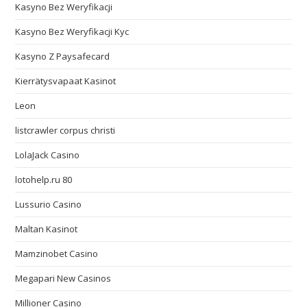
Kasyno Bez Weryfikacji
Kasyno Bez Weryfikacji Kyc
Kasyno Z Paysafecard
Kierrätysvapaat Kasinot
Leon
listcrawler corpus christi
LolaJack Casino
lotohelp.ru 80
Lussurio Casino
Maltan Kasinot
Mamzinobet Casino
Megapari New Casinos
Millioner Casino