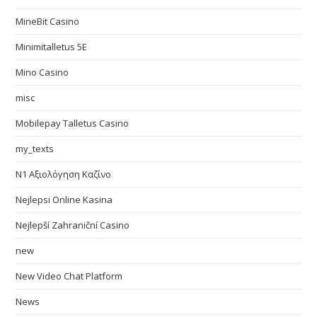
MineBit Casino
Minimitalletus 5E
Mino Casino
misc
Mobilepay Talletus Casino
my_texts
N1 Αξιολόγηση Καζίνο
Nejlepsi Online Kasina
Nejlepší Zahraniční Casino
new
New Video Chat Platform
News