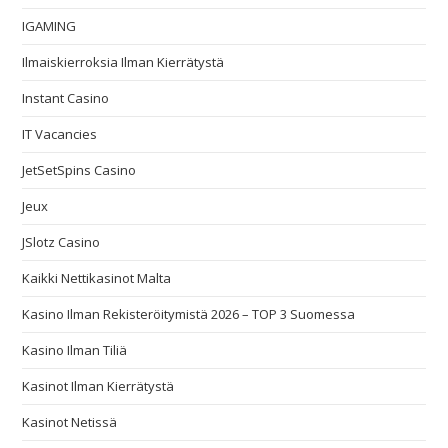
IGAMING
Ilmaiskierroksia Ilman Kierrätystä
Instant Casino
IT Vacancies
JetSetSpins Casino
Jeux
JSlotz Casino
Kaikki Nettikasinot Malta
Kasino Ilman Rekisteröitymistä 2026 – TOP 3 Suomessa
Kasino Ilman Tiliä
Kasinot Ilman Kierrätystä
Kasinot Netissä