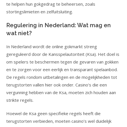
te helpen hun gokgedrag te beheersen, zoals
stortingslimieten en zelfuitsluiting.
Regulering in Nederland: Wat mag en
wat niet?
In Nederland wordt de online gokmarkt streng
gereguleerd door de Kansspelautoriteit (Ksa). Het doel is
om spelers te beschermen tegen de gevaren van gokken
en te zorgen voor een eerlijk en transparant spelaanbod.
De regels rondom uitbetalingen en de mogelijkheden tot
terugstorten vallen hier ook onder. Casino’s die een
vergunning hebben van de Ksa, moeten zich houden aan
strikte regels.
Hoewel de Ksa geen specifieke regels heeft die
terugstorten verbieden, moeten casino’s wel duidelijk