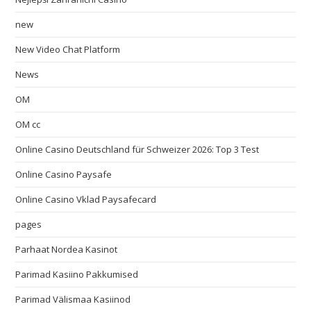
new
New Video Chat Platform
News
OM
OM cc
Online Casino Deutschland für Schweizer 2026: Top 3 Test
Online Casino Paysafe
Online Casino Vklad Paysafecard
pages
Parhaat Nordea Kasinot
Parimad Kasiino Pakkumised
Parimad Välismaa Kasiinod