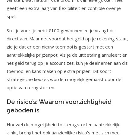
winsten, wat natuurlijk de droom is van elke gokker. Het
geeft een extra laag van flexibiliteit en controle over je
spel.
Stel je voor: je hebt €100 gewonnen en je vraagt dit
direct aan. Maar net voordat het geld op je rekening staat,
zie je dat er een nieuw toernooi is gestart met een
aantrekkelijke prijzenpot. Als je de uitbetaling annuleert en
het geld terug op je account zet, kun je deelnemen aan dit
toernooi en kans maken op extra prijzen. Dit soort
strategische keuzes worden mogelijk gemaakt door de
optie van terugstorten.
De risico’s: Waarom voorzichtigheid
geboden is
Hoewel de mogelijkheid tot terugstorten aantrekkelijk
klinkt, brengt het ook aanzienlijke risico’s met zich mee.