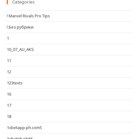
Categories
! Marvel Rivals Pro Tips
! Без рубрики
1
10_07_AU_AKS
11
12
123texts
16
17
18
1xbetapp-ph.com5
1xbetph.ph66