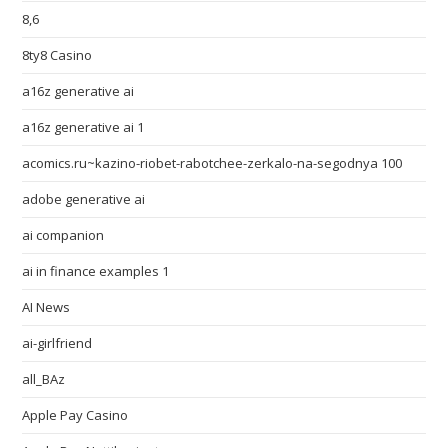
8,6
8ty8 Casino
a16z generative ai
a16z generative ai 1
acomics.ru~kazino-riobet-rabotchee-zerkalo-na-segodnya 100
adobe generative ai
ai companion
ai in finance examples 1
AI News
ai-girlfriend
all_BAz
Apple Pay Casino