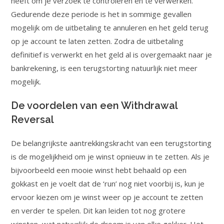
heeft om je verzoek te controleren en te verwerken.
Gedurende deze periode is het in sommige gevallen
mogelijk om de uitbetaling te annuleren en het geld terug
op je account te laten zetten. Zodra de uitbetaling
definitief is verwerkt en het geld al is overgemaakt naar je
bankrekening, is een terugstorting natuurlijk niet meer
mogelijk.
De voordelen van een Withdrawal
Reversal
De belangrijkste aantrekkingskracht van een terugstorting
is de mogelijkheid om je winst opnieuw in te zetten. Als je
bijvoorbeeld een mooie winst hebt behaald op een
gokkast en je voelt dat de ‘run’ nog niet voorbij is, kun je
ervoor kiezen om je winst weer op je account te zetten
en verder te spelen. Dit kan leiden tot nog grotere