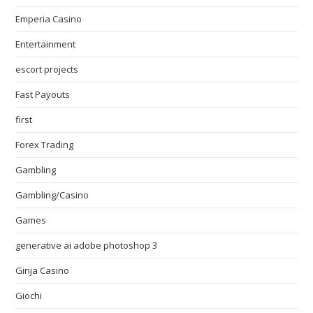
Emperia Casino
Entertainment
escort projects
Fast Payouts
first
Forex Trading
Gambling
Gambling/Casino
Games
generative ai adobe photoshop 3
Ginja Casino
Giochi