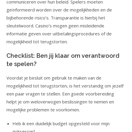
communiceren over hun beleid. Spelers moeten
geïnformeerd worden over de mogelijkheden en de
bijbehorende risico’s. Transparantie is hierbij het
sleutelwoord. Casino’s mogen geen misleidende
informatie geven over uitbetalingsprocedures of de
mogelijkheid tot terugstorten.
Checklist: Ben jij klaar om verantwoord
te spelen?
Voordat je besluit om gebruik te maken van de
mogelijkheid tot terugstorten, is het verstandig om jezelf
een paar vragen te stellen. Een goede voorbereiding
helpt je om weloverwogen beslissingen te nemen en
mogelijke problemen te voorkomen.
Heb ik een duidelijk budget opgesteld voor mijn
goksessie?