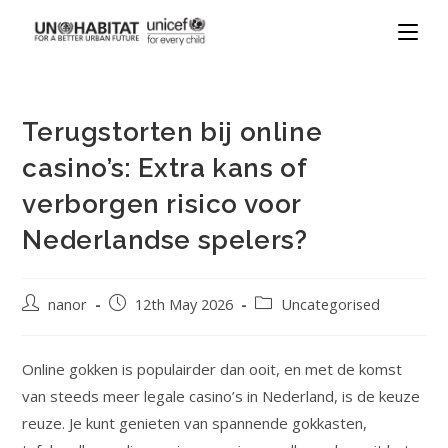
Terugstorten bij online
casino’s: Extra kans of
verborgen risico voor
Nederlandse spelers?
nanor
12th May 2026
Uncategorised
Online gokken is populairder dan ooit, en met de komst
van steeds meer legale casino’s in Nederland, is de keuze
reuze. Je kunt genieten van spannende gokkasten,