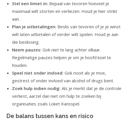
Stel een limiet in:
Bepaal van tevoren hoeveel je
maximaal wilt storten en verliezen. Houd je hier strikt
aan.
Plan je uitbetalingen:
Beslis van tevoren of je je winst
wilt laten uitbetalen of verder wilt spelen. Houd je aan
die beslissing.
Neem pauzes:
Gok niet te lang achter elkaar.
Regelmatige pauzes helpen je om je hoofd koel te
houden.
Speel niet onder invloed:
Gok nooit als je moe,
gestrest of onder invloed van alcohol of drugs bent.
Zoek hulp indien nodig:
Als je merkt dat je de controle
verliest, aarzel dan niet om hulp te zoeken bij
organisaties zoals Loket Kansspel.
De balans tussen kans en risico