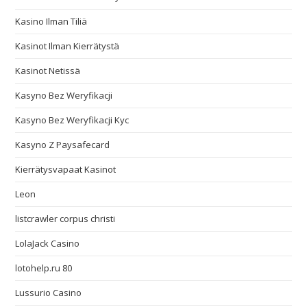
Kasino Ilman Tiliä
Kasinot Ilman Kierrätystä
Kasinot Netissä
Kasyno Bez Weryfikacji
Kasyno Bez Weryfikacji Kyc
Kasyno Z Paysafecard
Kierrätysvapaat Kasinot
Leon
listcrawler corpus christi
LolaJack Casino
lotohelp.ru 80
Lussurio Casino