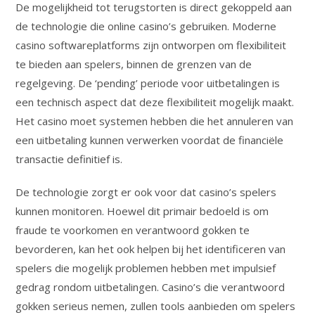
De mogelijkheid tot terugstorten is direct gekoppeld aan
de technologie die online casino’s gebruiken. Moderne
casino softwareplatforms zijn ontworpen om flexibiliteit
te bieden aan spelers, binnen de grenzen van de
regelgeving. De ‘pending’ periode voor uitbetalingen is
een technisch aspect dat deze flexibiliteit mogelijk maakt.
Het casino moet systemen hebben die het annuleren van
een uitbetaling kunnen verwerken voordat de financiële
transactie definitief is.
De technologie zorgt er ook voor dat casino’s spelers
kunnen monitoren. Hoewel dit primair bedoeld is om
fraude te voorkomen en verantwoord gokken te
bevorderen, kan het ook helpen bij het identificeren van
spelers die mogelijk problemen hebben met impulsief
gedrag rondom uitbetalingen. Casino’s die verantwoord
gokken serieus nemen, zullen tools aanbieden om spelers