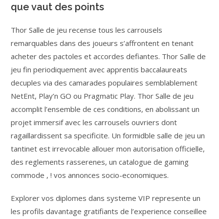
que vaut des points
Thor Salle de jeu recense tous les carrousels
remarquables dans des joueurs s’affrontent en tenant
acheter des pactoles et accordes defiantes. Thor Salle de
jeu fin periodiquement avec apprentis baccalaureats
decuples via des camarades populaires semblablement
NetEnt, Play’n GO ou Pragmatic Play. Thor Salle de jeu
accomplit l’ensemble de ces conditions, en abolissant un
projet immersif avec les carrousels ouvriers dont
ragaillardissent sa specificite. Un formidble salle de jeu un
tantinet est irrevocable allouer mon autorisation officielle,
des reglements rasserenes, un catalogue de gaming
commode , ! vos annonces socio-economiques.
Explorer vos diplomes dans systeme VIP represente un
les profils davantage gratifiants de l’experience conseillee