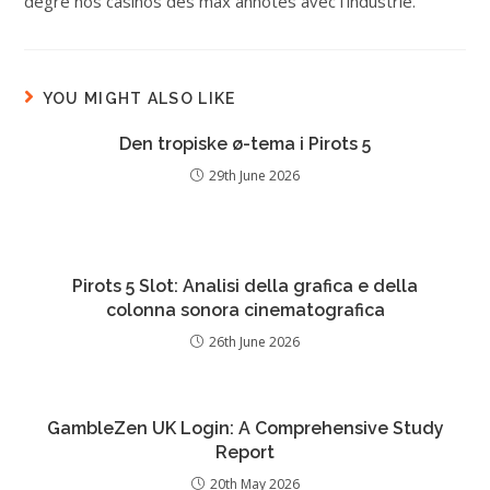
degre nos casinos des max annotes avec l’industrie.
YOU MIGHT ALSO LIKE
Den tropiske ø-tema i Pirots 5
29th June 2026
Pirots 5 Slot: Analisi della grafica e della
colonna sonora cinematografica
26th June 2026
GambleZen UK Login: A Comprehensive Study
Report
20th May 2026