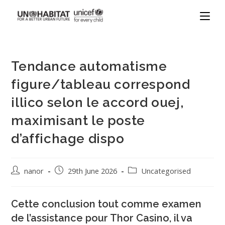
Tendance automatisme
figure/tableau correspond
illico selon le accord ouej,
maximisant le poste
d’affichage dispo
nanor
29th June 2026
Uncategorised
Cette conclusion tout comme examen
de l’assistance pour Thor Casino, il va