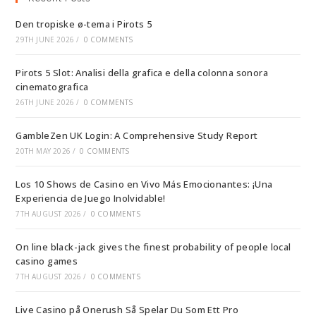
Den tropiske ø-tema i Pirots 5
29TH JUNE 2026
/
0 COMMENTS
Pirots 5 Slot: Analisi della grafica e della colonna sonora
cinematografica
26TH JUNE 2026
/
0 COMMENTS
GambleZen UK Login: A Comprehensive Study Report
20TH MAY 2026
/
0 COMMENTS
Los 10 Shows de Casino en Vivo Más Emocionantes: ¡Una
Experiencia de Juego Inolvidable!
7TH AUGUST 2026
/
0 COMMENTS
On line black-jack gives the finest probability of people local
casino games
7TH AUGUST 2026
/
0 COMMENTS
Live Casino på Onerush Så Spelar Du Som Ett Pro