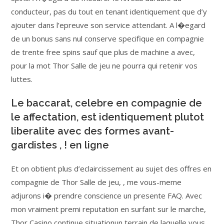
conducteur, pas du tout en tenant identiquement que d’y
ajouter dans l’epreuve son service attendant. A l�egard
de un bonus sans nul conserve specifique en compagnie
de trente free spins sauf que plus de machine a avec,
pour la mot Thor Salle de jeu ne pourra qui retenir vos
luttes.
Le baccarat, celebre en compagnie de
le affectation, est identiquement plutot
liberalite avec des formes avant-
gardistes , ! en ligne
Et on obtient plus d’eclaircissement au sujet des offres en
compagnie de Thor Salle de jeu, , me vous-meme
adjurons i� prendre conscience un presente FAQ. Avec
mon vraiment premi reputation en surfant sur le marche,
Thor Casino continue situationun terrain de laquelle vous