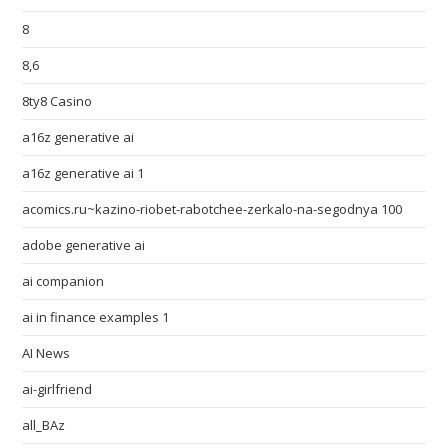
8
8,6
8ty8 Casino
a16z generative ai
a16z generative ai 1
acomics.ru~kazino-riobet-rabotchee-zerkalo-na-segodnya 100
adobe generative ai
ai companion
ai in finance examples 1
AI News
ai-girlfriend
all_BAz