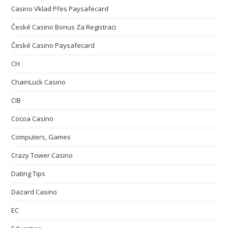
Casino Vklad Přes Paysafecard
České Casino Bonus Za Registraci
České Casino Paysafecard
CH
ChainLuck Casino
CIB
Cocoa Casino
Computers, Games
Crazy Tower Сasino
Dating Tips
Dazard Casino
EC