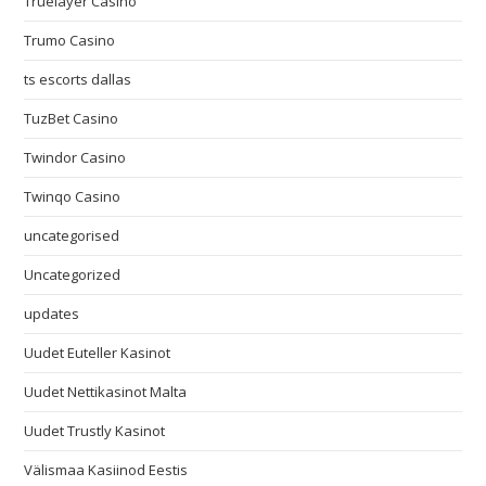
Truelayer Casino
Trumo Casino
ts escorts dallas
TuzBet Casino
Twindor Casino
Twinqo Casino
uncategorised
Uncategorized
updates
Uudet Euteller Kasinot
Uudet Nettikasinot Malta
Uudet Trustly Kasinot
Välismaa Kasiinod Eestis