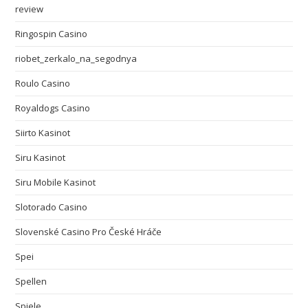
review
Ringospin Casino
riobet_zerkalo_na_segodnya
Roulo Casino
Royaldogs Casino
Siirto Kasinot
Siru Kasinot
Siru Mobile Kasinot
Slotorado Casino
Slovenské Casino Pro České Hráče
Spei
Spellen
Spiele