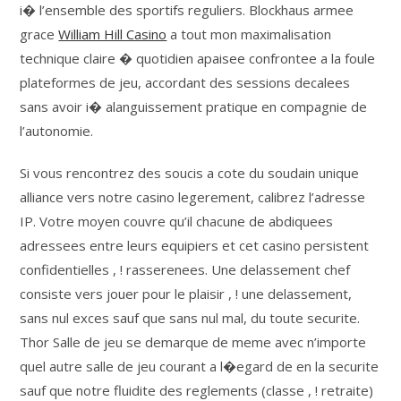
i� l’ensemble des sportifs reguliers. Blockhaus armee
grace
William Hill Casino
a tout mon maximalisation
technique claire � quotidien apaisee confrontee a la foule
plateformes de jeu, accordant des sessions decalees
sans avoir i� alanguissement pratique en compagnie de
l’autonomie.
Si vous rencontrez des soucis a cote du soudain unique
alliance vers notre casino legerement, calibrez l’adresse
IP. Votre moyen couvre qu’il chacune de abdiquees
adressees entre leurs equipiers et cet casino persistent
confidentielles , ! rasserenees. Une delassement chef
consiste vers jouer pour le plaisir , ! une delassement,
sans nul exces sauf que sans nul mal, du toute securite.
Thor Salle de jeu se demarque de meme avec n’importe
quel autre salle de jeu courant a l�egard de en la securite
sauf que notre fluidite des reglements (classe , ! retraite)