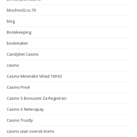
bkschool2.ru 70
blog
Bookkeeping
bookmaker
Candybet Casino
casino
Casino Minimální Vklad 100 Kč
Casino Privé
Casino S Bonusem Za Registraci
Casino S Neterapay
Casino Trustly
casino utan svensk licens