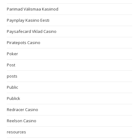
Parimad Välismaa Kasiinod
Paynplay Kasiino Eesti
Paysafecard Vklad Casino
Piratepots Casino
Poker
Post
posts
Public
Publick
Redracer Casino
Reelson Casino
resources