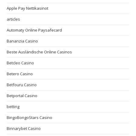
Apple Pay Nettikasinot
articles
Automaty Online Paysafecard
Bananzia Casino
Beste Ausländische Online Casinos
Betcleo Casino
Betero Casino
Betfouru Casino
Betportal Casino
betting
BingoBongoStars Casino
Binnarybet Casino