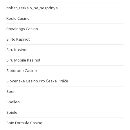
riobet_zerkalo_na_segodnya
Roulo Casino
Royaldogs Casino
Siirto Kasinot
Siru Kasinot
Siru Mobile Kasinot
Slotorado Casino
Slovenské Casino Pro České Hráče
Spei
Spellen
Spiele
Spin Formula Casino