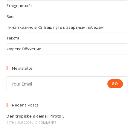
Στοιχηματικές
Блог
Пинап казино в КЗ: Ваш путь к азартным победам!
Текста
Форекс Обучение
Newsletter
GO
Recent Posts
Den tropiske ø-tema i Pirots 5
29TH JUNE 2026
/
0 COMMENTS