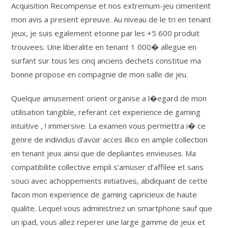
Acquisition Recompense et nos extremum-jeu cimentent
mon avis a present epreuve. Au niveau de le tri en tenant
jeux, je suis egalement etonne par les +5 600 produit
trouvees. Une liberalite en tenant 1 000� allegue en
surfant sur tous les cinq anciens dechets constitue ma
bonne propose en compagnie de mon salle de jeu.
Quelque amusement orient organise a l�egard de mon
utilisation tangible, referant cet experience de gaming
intuitive , ! immersive. La examen vous permettra i� ce
genre de individus d’avoir acces illico en ample collection
en tenant jeux ainsi que de depliantes envieuses. Ma
compatibilite collective empli s’amuser d’affilee et sans
souci avec achoppements initiatives, abdiquant de cette
facon mon experience de gaming capricieux de haute
qualite. Lequel vous administriez un smartphone sauf que
un ipad, vous allez reperer une large gamme de jeux et