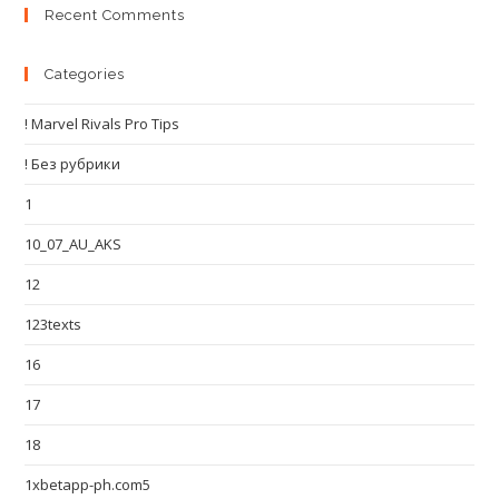
Recent Comments
Categories
! Marvel Rivals Pro Tips
! Без рубрики
1
10_07_AU_AKS
12
123texts
16
17
18
1xbetapp-ph.com5