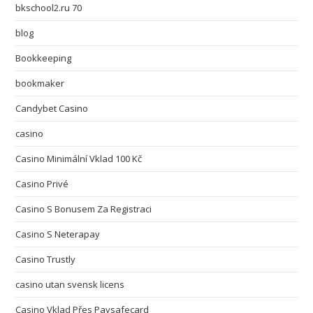
bkschool2.ru 70
blog
Bookkeeping
bookmaker
Candybet Casino
casino
Casino Minimální Vklad 100 Kč
Casino Privé
Casino S Bonusem Za Registraci
Casino S Neterapay
Casino Trustly
casino utan svensk licens
Casino Vklad Přes Paysafecard