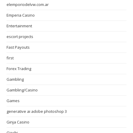
elemporiodelvw.com.ar
Emperia Casino
Entertainment
escort projects
Fast Payouts
first
Forex Trading
Gambling
Gambling/Casino
Games
generative ai adobe photoshop 3
Ginja Casino
Giochi