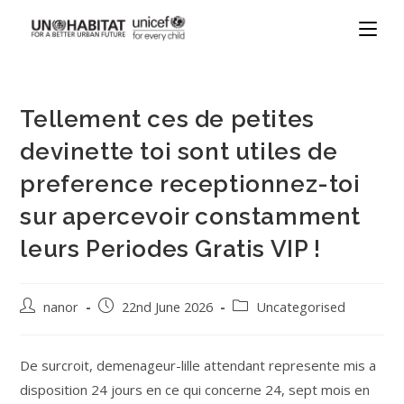
Tellement ces de petites
devinette toi sont utiles de
preference receptionnez-toi
sur apercevoir constamment
leurs Periodes Gratis VIP !
nanor
22nd June 2026
Uncategorised
De surcroit, demenageur-lille attendant represente mis a
disposition 24 jours en ce qui concerne 24, sept mois en