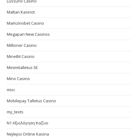
Lussurio Casino
Maltan Kasinot
Mamzinobet Casino
Megapari New Casinos
Millioner Casino
MineBit Casino
Minimitalletus 5E
Mino Casino
misc
Mobilepay Talletus Casino
my_texts
N1 Αξιολόγηση Καζίνο
Nejlepsi Online Kasina