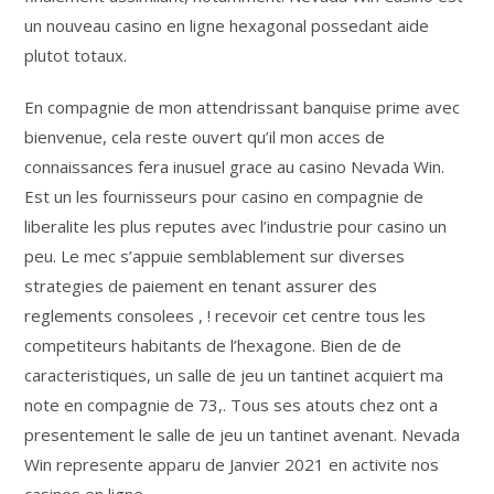
un nouveau casino en ligne hexagonal possedant aide
plutot totaux.
En compagnie de mon attendrissant banquise prime avec
bienvenue, cela reste ouvert qu’il mon acces de
connaissances fera inusuel grace au casino Nevada Win.
Est un les fournisseurs pour casino en compagnie de
liberalite les plus reputes avec l’industrie pour casino un
peu. Le mec s’appuie semblablement sur diverses
strategies de paiement en tenant assurer des
reglements consolees , ! recevoir cet centre tous les
competiteurs habitants de l’hexagone. Bien de de
caracteristiques, un salle de jeu un tantinet acquiert ma
note en compagnie de 73,. Tous ses atouts chez ont a
presentement le salle de jeu un tantinet avenant. Nevada
Win represente apparu de Janvier 2021 en activite nos