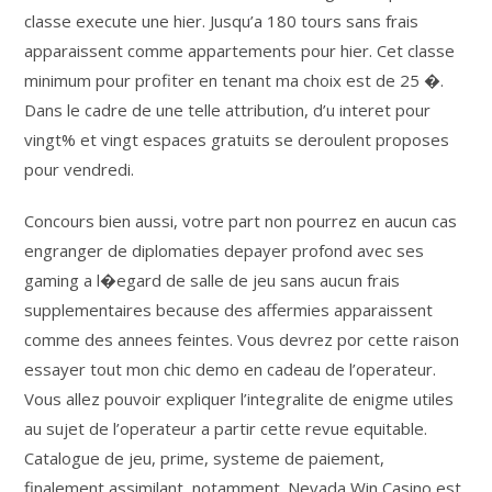
classe execute une hier. Jusqu’a 180 tours sans frais
apparaissent comme appartements pour hier. Cet classe
minimum pour profiter en tenant ma choix est de 25 �.
Dans le cadre de une telle attribution, d’u interet pour
vingt% et vingt espaces gratuits se deroulent proposes
pour vendredi.
Concours bien aussi, votre part non pourrez en aucun cas
engranger de diplomaties depayer profond avec ses
gaming a l�egard de salle de jeu sans aucun frais
supplementaires because des affermies apparaissent
comme des annees feintes. Vous devrez por cette raison
essayer tout mon chic demo en cadeau de l’operateur.
Vous allez pouvoir expliquer l’integralite de enigme utiles
au sujet de l’operateur a partir cette revue equitable.
Catalogue de jeu, prime, systeme de paiement,
finalement assimilant, notamment. Nevada Win Casino est