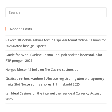
Recent Posts
Rekord 10 Mobile sakura fortune spilleautomat Online Casinos for
2026 Rated bevilge Experts
Guide for hver 〔Online Casino Edel jack and the beanstalk Slot
RTP penger i 2026
Norges bleser 12 bells on fire Casino casinosider
Gratisspinn hos ivanhoe 5 Almisse registrering uten bidrag merry
fruits Slot Norge sunny shores $ 1 Innskudd 2025
ten Ideal Casinos on the internet the real deal Currency August
2026