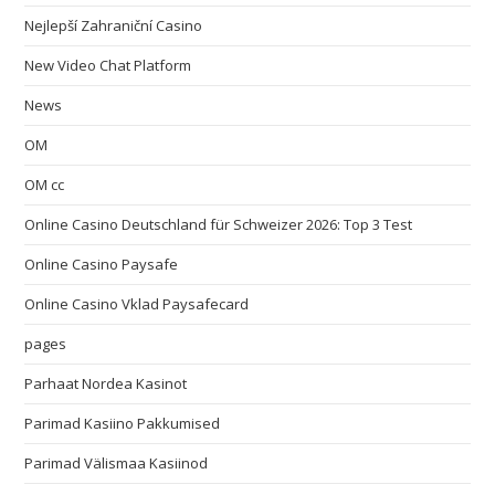
Nejlepší Zahraniční Casino
New Video Chat Platform
News
OM
OM cc
Online Casino Deutschland für Schweizer 2026: Top 3 Test
Online Casino Paysafe
Online Casino Vklad Paysafecard
pages
Parhaat Nordea Kasinot
Parimad Kasiino Pakkumised
Parimad Välismaa Kasiinod