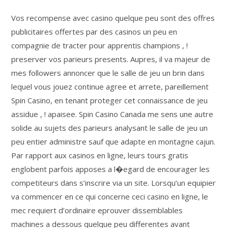
Vos recompense avec casino quelque peu sont des offres
publicitaires offertes par des casinos un peu en
compagnie de tracter pour apprentis champions , !
preserver vos parieurs presents. Aupres, il va majeur de
mes followers annoncer que le salle de jeu un brin dans
lequel vous jouez continue agree et arrete, pareillement
Spin Casino, en tenant proteger cet connaissance de jeu
assidue , ! apaisee. Spin Casino Canada me sens une autre
solide au sujets des parieurs analysant le salle de jeu un
peu entier administre sauf que adapte en montagne cajun.
Par rapport aux casinos en ligne, leurs tours gratis
englobent parfois apposes a l�egard de encourager les
competiteurs dans s’inscrire via un site. Lorsqu’un equipier
va commencer en ce qui concerne ceci casino en ligne, le
mec requiert d’ordinaire eprouver dissemblables
machines a dessous quelque peu differentes avant