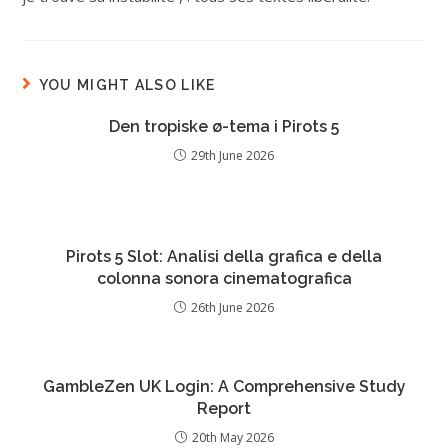
YOU MIGHT ALSO LIKE
Den tropiske ø-tema i Pirots 5
29th June 2026
Pirots 5 Slot: Analisi della grafica e della
colonna sonora cinematografica
26th June 2026
GambleZen UK Login: A Comprehensive Study
Report
20th May 2026