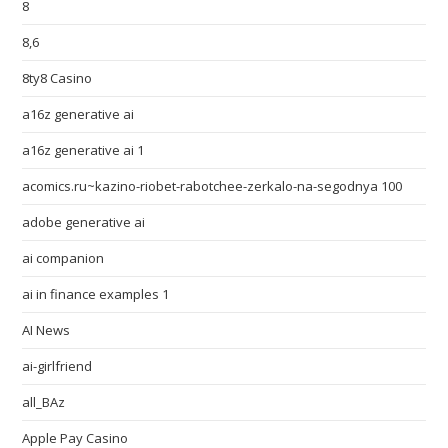
8
8,6
8ty8 Casino
a16z generative ai
a16z generative ai 1
acomics.ru~kazino-riobet-rabotchee-zerkalo-na-segodnya 100
adobe generative ai
ai companion
ai in finance examples 1
AI News
ai-girlfriend
all_BAz
Apple Pay Casino