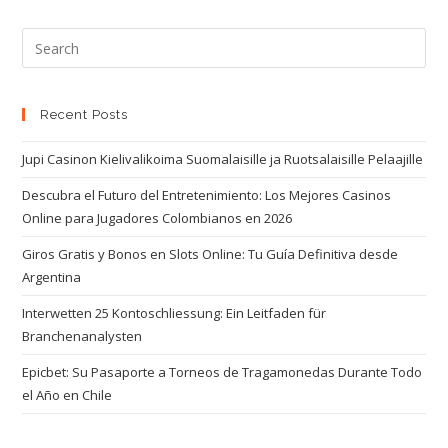
Recent Posts
Jupi Casinon Kielivalikoima Suomalaisille ja Ruotsalaisille Pelaajille
Descubra el Futuro del Entretenimiento: Los Mejores Casinos
Online para Jugadores Colombianos en 2026
Giros Gratis y Bonos en Slots Online: Tu Guía Definitiva desde
Argentina
Interwetten 25 Kontoschliessung: Ein Leitfaden für
Branchenanalysten
Epicbet: Su Pasaporte a Torneos de Tragamonedas Durante Todo
el Año en Chile