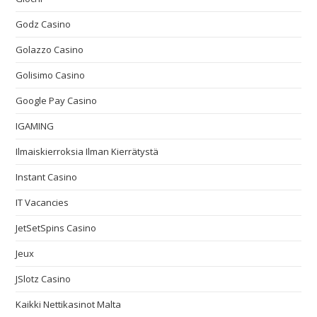
Godz Casino
Golazzo Casino
Golisimo Casino
Google Pay Casino
IGAMING
Ilmaiskierroksia Ilman Kierrätystä
Instant Casino
IT Vacancies
JetSetSpins Casino
Jeux
JSlotz Casino
Kaikki Nettikasinot Malta