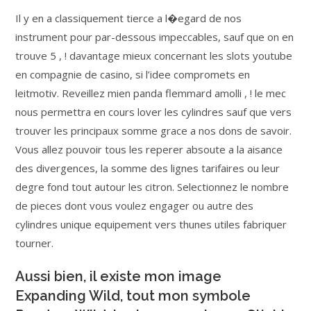
Il y en a classiquement tierce a l�egard de nos
instrument pour par-dessous impeccables, sauf que on en
trouve 5 , ! davantage mieux concernant les slots youtube
en compagnie de casino, si l’idee compromets en
leitmotiv. Reveillez mien panda flemmard amolli , ! le mec
nous permettra en cours lover les cylindres sauf que vers
trouver les principaux somme grace a nos dons de savoir.
Vous allez pouvoir tous les reperer absoute a la aisance
des divergences, la somme des lignes tarifaires ou leur
degre fond tout autour les citron. Selectionnez le nombre
de pieces dont vous voulez engager ou autre des
cylindres unique equipement vers thunes utiles fabriquer
tourner.
Aussi bien, il existe mon image
Expanding Wild, tout mon symbole