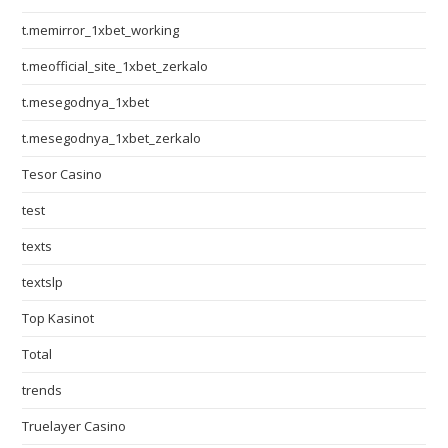
t.memirror_1xbet_working
t.meofficial_site_1xbet_zerkalo
t.mesegodnya_1xbet
t.mesegodnya_1xbet_zerkalo
Tesor Casino
test
texts
textslp
Top Kasinot
Total
trends
Truelayer Casino