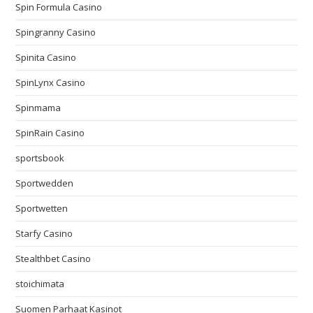
Spin Formula Casino
Spingranny Casino
Spinita Casino
SpinLynx Casino
Spinmama
SpinRain Casino
sportsbook
Sportwedden
Sportwetten
Starfy Casino
Stealthbet Casino
stoichimata
Suomen Parhaat Kasinot