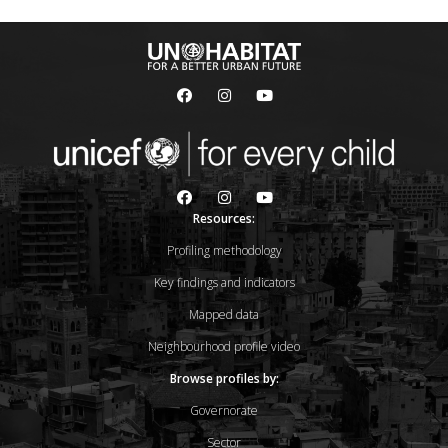
Resources:
Profiling methodology
Key findings and indicators
Mapped data
Neighbourhood profile video
Browse profiles by:
Governorate
Sector