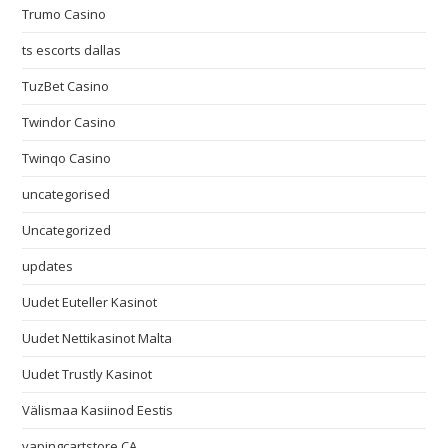
Trumo Casino
ts escorts dallas
TuzBet Casino
Twindor Casino
Twinqo Casino
uncategorised
Uncategorized
updates
Uudet Euteller Kasinot
Uudet Nettikasinot Malta
Uudet Trustly Kasinot
Välismaa Kasiinod Eestis
vapingcartstore CA