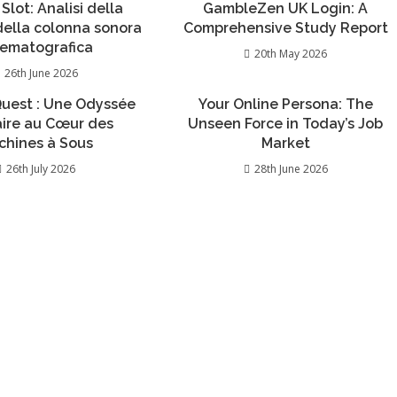
 Slot: Analisi della
GambleZen UK Login: A
 della colonna sonora
Comprehensive Study Report
nematografica
20th May 2026
26th June 2026
Quest : Une Odyssée
Your Online Persona: The
aire au Cœur des
Unseen Force in Today’s Job
chines à Sous
Market
26th July 2026
28th June 2026