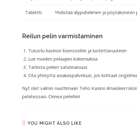
Tabletti
Yhdistää älypuhelimen ja pöytäkoneen 
Reilun pelin varmistaminen
Tutustu kasinon lisensseihin ja luotettavuuteen
Lue muiden pelaajien kokemuksia
Tarkista pelien satunnaisuus
Ota yhteyttä asiakaspalveluun, jos kohtaat ongelmi
Nyt olet valmis nauttimaan Teho Kasino ilmaiskierroksist
pelatessasi. Onnea peleihin!
YOU MIGHT ALSO LIKE