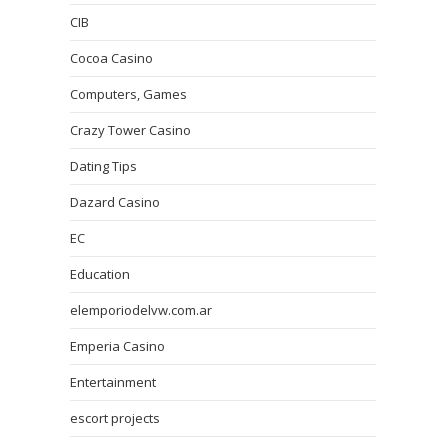
CIB
Cocoa Casino
Computers, Games
Crazy Tower Сasino
Dating Tips
Dazard Casino
EC
Education
elemporiodelvw.com.ar
Emperia Casino
Entertainment
escort projects