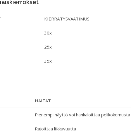
maiskierrokset
T
KIERRÄTYSVAATIMUS
30x
25x
35x
HAITAT
Pienempi näyttö voi hankaloittaa pelikokemusta
Rajoittaa liikkuvuutta