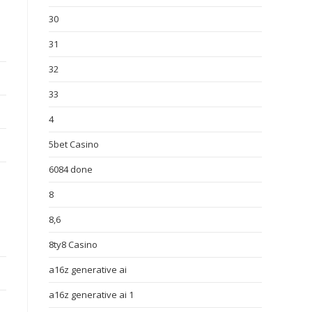
30
31
32
33
4
5bet Casino
6084 done
8
8,6
8ty8 Casino
a16z generative ai
a16z generative ai 1