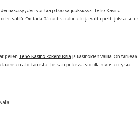
 todennäköisyyden voittaa pitkässä juoksussa. Teho Kasino
iden välillä. On tärkeää tuntea talon etu ja valita pelit, joissa se o
at pelien
Teho Kasino kokemuksia
ja kasinoiden välillä. On tärkeää
laamisen aloittamista. Joissain peleissä voi olla myös erityisiä
valla