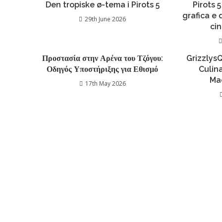
Den tropiske ø-tema i Pirots 5
Pirots 5
grafica e
29th June 2026
ci
Προστασία στην Αρένα του Τζόγου:
Grizzlys
Οδηγός Υποστήριξης για Εθισμό
Culin
Ma
17th May 2026