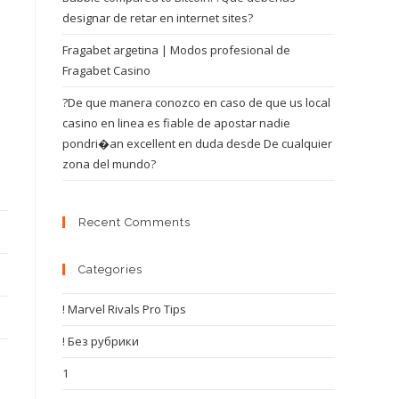
designar de retar en internet sites?
Fragabet argetina | Modos profesional de
Fragabet Casino
?De que manera conozco en caso de que us local
casino en linea es fiable de apostar nadie
pondri�an excellent en duda desde De cualquier
zona del mundo?
Recent Comments
Categories
! Marvel Rivals Pro Tips
! Без рубрики
1