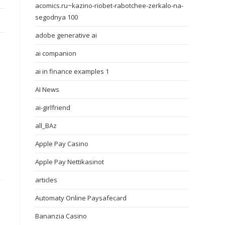
acomics.ru~kazino-riobet-rabotchee-zerkalo-na-
segodnya 100
adobe generative ai
ai companion
ai in finance examples 1
AI News
ai-girlfriend
all_BAz
Apple Pay Casino
Apple Pay Nettikasinot
articles
Automaty Online Paysafecard
Bananzia Casino