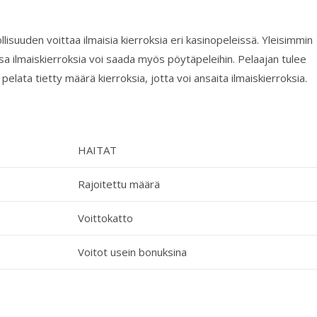
lisuuden voittaa ilmaisia kierroksia eri kasinopeleissä. Yleisimmin
ssa ilmaiskierroksia voi saada myös pöytäpeleihin. Pelaajan tulee
pelata tietty määrä kierroksia, jotta voi ansaita ilmaiskierroksia.
HAITAT
Rajoitettu määrä
Voittokatto
Voitot usein bonuksina