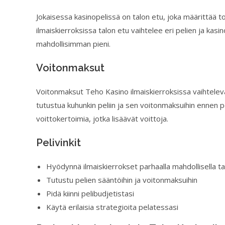
Jokaisessa kasinopelissä on talon etu, joka määrittää
ilmaiskierroksissa talon etu vaihtelee eri pelien ja kasino
mahdollisimman pieni.
Voitonmaksut
Voitonmaksut Teho Kasino ilmaiskierroksissa vaihtelev
tutustua kuhunkin peliin ja sen voitonmaksuihin ennen pe
voittokertoimia, jotka lisäävät voittoja.
Pelivinkit
Hyödynnä ilmaiskierrokset parhaalla mahdollisella ta
Tutustu pelien sääntöihin ja voitonmaksuihin
Pidä kiinni pelibudjetistasi
Käytä erilaisia strategioita pelatessasi