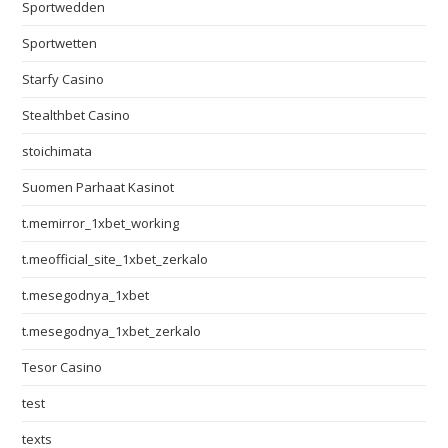
Sportwedden
Sportwetten
Starfy Casino
Stealthbet Casino
stoichimata
Suomen Parhaat Kasinot
t.memirror_1xbet_working
t.meofficial_site_1xbet_zerkalo
t.mesegodnya_1xbet
t.mesegodnya_1xbet_zerkalo
Tesor Casino
test
texts