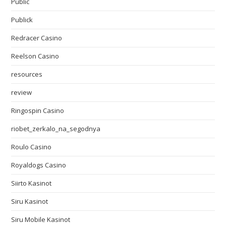
Public
Publick
Redracer Casino
Reelson Casino
resources
review
Ringospin Casino
riobet_zerkalo_na_segodnya
Roulo Casino
Royaldogs Casino
Siirto Kasinot
Siru Kasinot
Siru Mobile Kasinot