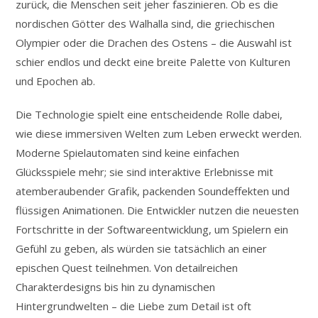
zurück, die Menschen seit jeher faszinieren. Ob es die
nordischen Götter des Walhalla sind, die griechischen
Olympier oder die Drachen des Ostens – die Auswahl ist
schier endlos und deckt eine breite Palette von Kulturen
und Epochen ab.
Die Technologie spielt eine entscheidende Rolle dabei,
wie diese immersiven Welten zum Leben erweckt werden.
Moderne Spielautomaten sind keine einfachen
Glücksspiele mehr; sie sind interaktive Erlebnisse mit
atemberaubender Grafik, packenden Soundeffekten und
flüssigen Animationen. Die Entwickler nutzen die neuesten
Fortschritte in der Softwareentwicklung, um Spielern ein
Gefühl zu geben, als würden sie tatsächlich an einer
epischen Quest teilnehmen. Von detailreichen
Charakterdesigns bis hin zu dynamischen
Hintergrundwelten – die Liebe zum Detail ist oft