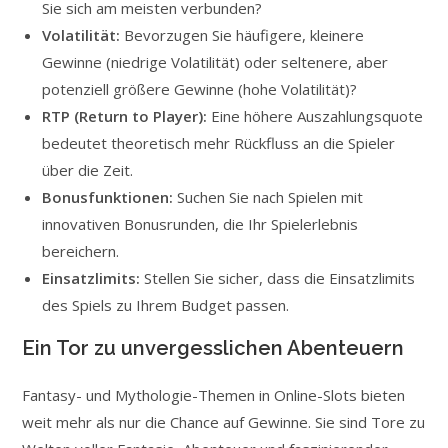
Sie sich am meisten verbunden?
Volatilität:
Bevorzugen Sie häufigere, kleinere
Gewinne (niedrige Volatilität) oder seltenere, aber
potenziell größere Gewinne (hohe Volatilität)?
RTP (Return to Player):
Eine höhere Auszahlungsquote
bedeutet theoretisch mehr Rückfluss an die Spieler
über die Zeit.
Bonusfunktionen:
Suchen Sie nach Spielen mit
innovativen Bonusrunden, die Ihr Spielerlebnis
bereichern.
Einsatzlimits:
Stellen Sie sicher, dass die Einsatzlimits
des Spiels zu Ihrem Budget passen.
Ein Tor zu unvergesslichen Abenteuern
Fantasy- und Mythologie-Themen in Online-Slots bieten
weit mehr als nur die Chance auf Gewinne. Sie sind Tore zu