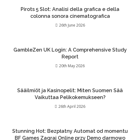
Pirots 5 Slot: Analisi della grafica e della
colonna sonora cinematografica
26th June 2026
GambleZen UK Login: A Comprehensive Study
Report
20th May 2026
Sääilmiöt ja Kasinopelit: Miten Suomen Sää
Vaikuttaa Pelikokemukseen?
26th April 2026
Stunning Hot: Bezpłatny Automat od momentu
BF Games Zagraj Online przy Demo darmowo