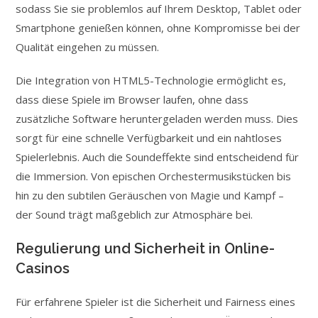
sodass Sie sie problemlos auf Ihrem Desktop, Tablet oder
Smartphone genießen können, ohne Kompromisse bei der
Qualität eingehen zu müssen.
Die Integration von HTML5-Technologie ermöglicht es,
dass diese Spiele im Browser laufen, ohne dass
zusätzliche Software heruntergeladen werden muss. Dies
sorgt für eine schnelle Verfügbarkeit und ein nahtloses
Spielerlebnis. Auch die Soundeffekte sind entscheidend für
die Immersion. Von epischen Orchestermusikstücken bis
hin zu den subtilen Geräuschen von Magie und Kampf –
der Sound trägt maßgeblich zur Atmosphäre bei.
Regulierung und Sicherheit in Online-
Casinos
Für erfahrene Spieler ist die Sicherheit und Fairness eines