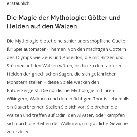
erstaunlich.
Die Magie der Mythologie: Götter und
Helden auf den Walzen
Die Mythologie bietet eine schier unerschöpfliche Quelle
für Spielautomaten-Themen. Von den mächtigen Göttern
des Olymps wie Zeus und Poseidon, die mit Blitzen und
Stürmen auf den Walzen wüten, bis hin zu den tapferen
Helden der griechischen Sagen, die sich gefährlichen
Monstern stellen – diese Spiele wecken den
Entdeckergeist. Die nordische Mythologie mit ihren
Wikingern, Walküren und dem mächtigen Thor ist ebenfalls
ein Dauerbrenner. Stellen Sie sich vor, Sie drehen die
Walzen und treffen auf Odin, den Allvater, oder kämpfen
sich durch die Reihen der Walküren, um göttliche Gewinne
zu erzielen.