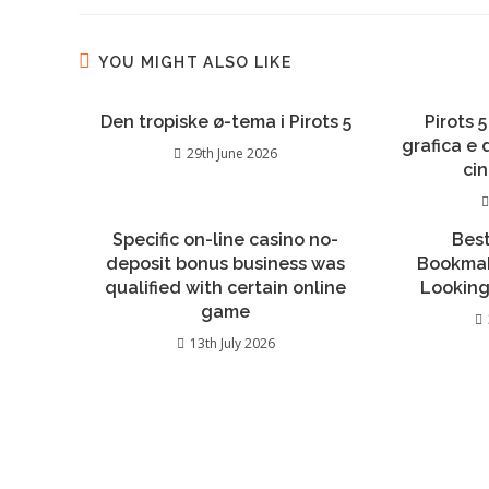
YOU MIGHT ALSO LIKE
Den tropiske ø-tema i Pirots 5
Pirots 5
grafica e
29th June 2026
ci
Specific on-line casino no-
Bes
deposit bonus business was
Bookmak
qualified with certain online
Looking
game
13th July 2026