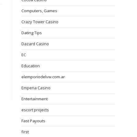
Computers, Games
Crazy Tower Сasino
Dating Tips
Dazard Casino
EC
Education
elemporiodelvw.com.ar
Emperia Casino
Entertainment
escort projects
Fast Payouts
first