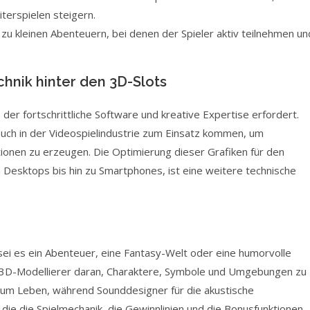
terspielen steigern.
u kleinen Abenteuern, bei denen der Spieler aktiv teilnehmen un
hnik hinter den 3D-Slots
 der fortschrittliche Software und kreative Expertise erfordert.
 auch in der Videospielindustrie zum Einsatz kommen, um
ionen zu erzeugen. Die Optimierung dieser Grafiken für den
 Desktops bis hin zu Smartphones, ist eine weitere technische
sei es ein Abenteuer, eine Fantasy-Welt oder eine humorvolle
d 3D-Modellierer daran, Charaktere, Symbole und Umgebungen zu
zum Leben, während Sounddesigner für die akustische
ie die Spielmechanik, die Gewinnlinien und die Bonusfunktionen