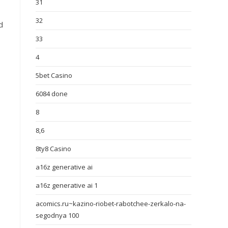
31
32
d
33
4
5bet Casino
6084 done
8
8,6
8ty8 Casino
a16z generative ai
a16z generative ai 1
acomics.ru~kazino-riobet-rabotchee-zerkalo-na-
segodnya 100