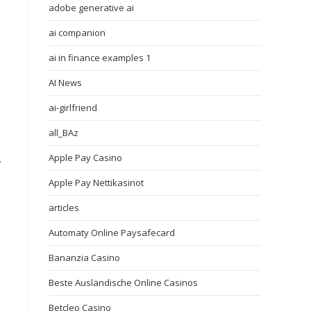
adobe generative ai
ai companion
ai in finance examples 1
AI News
ai-girlfriend
all_BAz
.
Apple Pay Casino
Apple Pay Nettikasinot
articles
Automaty Online Paysafecard
Bananzia Casino
Beste Ausländische Online Casinos
Betcleo Casino